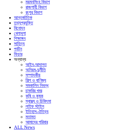
ময়মনসিংহ বিভাগ
রাজশাহী বিভাগ
রংপুর বিভাগ
আন্তর্জাতিক
তথ্যপ্রযুক্তি
বিনোদন
খেলাধুলা
শিক্ষাঙ্গন
সাহিত্য
পর্যটন
ফিচার
অন্যান্য
আইন-আদালত
অনিয়ম-দুর্নীতি
সম্পাদকীয়
শিল্প ও বাণিজ্য
সমকালিন নিবন্ধ
চাকরির খবর
কৃষি ও কৃষক
স্বাস্থ্য ও চিকিৎসা
লাইফ স্টাইল
ইতিহাস-ঐতিহ্য
মতামত
আমাদের পরিবার
ALL News