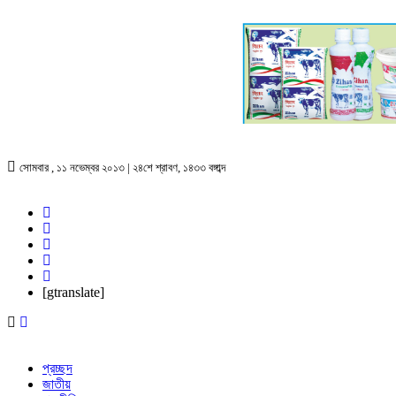
সোমবার , ১১ নভেম্বর ২০১৩ | ২৪শে শ্রাবণ, ১৪৩৩ বঙ্গাব্দ
[gtranslate]
প্রচ্ছদ
জাতীয়