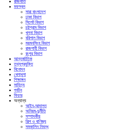
রাজনীতি
মফস্বল
সারা বাংলাদেশ
ঢাকা বিভাগ
সিলেট বিভাগ
চট্টগ্রাম বিভাগ
খুলনা বিভাগ
বরিশাল বিভাগ
ময়মনসিংহ বিভাগ
রাজশাহী বিভাগ
রংপুর বিভাগ
আন্তর্জাতিক
তথ্যপ্রযুক্তি
বিনোদন
খেলাধুলা
শিক্ষাঙ্গন
সাহিত্য
পর্যটন
ফিচার
অন্যান্য
আইন-আদালত
অনিয়ম-দুর্নীতি
সম্পাদকীয়
শিল্প ও বাণিজ্য
সমকালিন নিবন্ধ