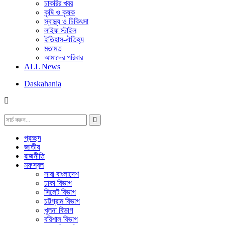
চাকরির খবর
কৃষি ও কৃষক
স্বাস্থ্য ও চিকিৎসা
লাইফ স্টাইল
ইতিহাস-ঐতিহ্য
মতামত
আমাদের পরিবার
ALL News
Daskahania
প্রচ্ছদ
জাতীয়
রাজনীতি
মফস্বল
সারা বাংলাদেশ
ঢাকা বিভাগ
সিলেট বিভাগ
চট্টগ্রাম বিভাগ
খুলনা বিভাগ
বরিশাল বিভাগ