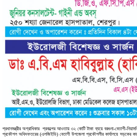
প্রধানমন্ত্রীর অগ্রাধিকার প্রকল্পের আওতায় ৩২ কোটি টাকা ব্যয়ে বরগুনা-বেতাগী-নিয়
প্রকৌশল অধিদফতরের (এলজিইডি) বেতাগী উপজেলা প্রকৌশলীর কার্যালয়ে সড়কের কাজে