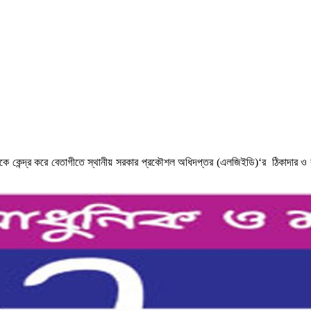
ে কেন্দ্র করে বেতাগীতে স্থানীয় সরকার প্রকৌশল অধিদপ্তর (এলজিইডি)‘র ঠিকাদার ও কর্ম