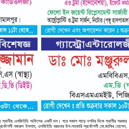
্শনে যায় স্থানীয় এলজিইডি অফিসের একটি দল। পরে সকাল সাড়ে দশটার দিকে স্থানীয় সরকার
 প্রকৌশলী নজরুল ইসলাম, এলজিইডি বরগুনার উপ-সহকারি প্রকৌশলী মো.জাকির হোসেন,