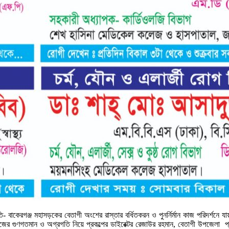
ামতি- বাকেরগঞ্জ মহাসড়কের বেতাগী অংশের রাস্তার বর্ধিতকরন ও পুনর্নির্মান কাজ পরিদর
র গুণগতমান ও অগ্রগতি নিয়ে প্রকল্পের ডাইরেক্টর রেজাউর রহমান, বেতাগী উপজেলা