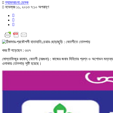
শ্যামলবাংলা ডেস্ক
নভেম্বর ১১, ২০১৩ ৭:১০ অপরাহ্ণ
খবর টি পড়েছেন :
৩৩৭
মোস্তাফিজুর রহমান, বেতাগী (বরগুনা) : কাজের জবাব দিহিতার প্রশ্ন ও অশোভন মন্তব্যক
এলাকায় তোলপাড় সৃষ্টি হয়েছে।