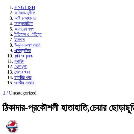
ENGLISH
অনিয়ম-দুর্নীতি
আইন-আদালত
আন্তর্জাতিক
আমাদের ব্লগ
ইতিহাস ও ঐতিহ্য
ইসলাম
উন্নয়ন-অগ্রগতি
এক্সক্লুসিভ
কৃষি ও কৃষক
ক্রাইম
খেলাধুলা
খেলার খবর
চাকরির খবর
জাতীয় সংবাদ
/
Uncategorized
ঠিকাদার-প্রকৌশলী হাতাহাতি,চেয়ার ছোড়াছু