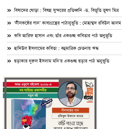
বিষাদের ঘোড়া : বিষন্ন সুন্দরের প্রতিধ্বনি -ড. বিভূতি ভূষণ মিত্র
‘নীলকন্ঠের গান’ কাব্যগ্রন্থের পাঠানুভূতি : মোহাম্মদ রবিউল আলম
কবি আরিফ হাসান এবং তাঁর একগুচ্ছ কবিতার পাঠ অনুভূতি
হাদিউল ইসলামের কবিতা : বহুমাত্রিক চেতনায় ঋদ্ধ
ছড়াকার নূরুল ইসলাম মনি’র একগুচ্ছ ছড়ার পাঠ অনুভূতি