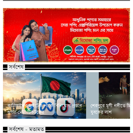
সর্বশেষ
কালিয়াকৈর হাইটেক পার্কে বিনিয়োগ প্রস্তাব
শেরপুরে মৃগী নদীতে মি
গুগল-মেটা-টিকটকের
যুবকের লাশ
সর্বশেষ - মতামত