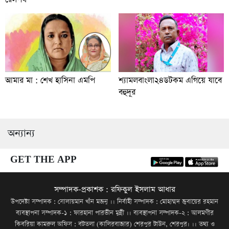
আমার মা : শেখ হাসিনা এমপি
শ্যামলবাংলা২৪ডটকম এগিয়ে যাবে
বহুদূর
অন্যান্য
GET THE APP
সম্পাদক-প্রকাশক : রফিকুল ইসলাম আধার
উপদেষ্টা সম্পাদক : সোলায়মান খাঁন মজনু ।। নির্বাহী সম্পাদক : মোহাম্মদ জুবায়ের রহমান
ব্যবস্থাপনা সম্পাদক-১ : ফারহানা পারভীন মুন্নী ।। ব্যবস্থাপনা সম্পাদক-২ : আলমগীর
কিবরিয়া কামরুল অফিস : বটতলা (কালিরবাজার) শেরপুর টাউন, শেরপুর। ।। তথ্য ও