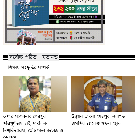
সর্বোচ্চ পঠিত - মতামত
শিক্ষায় সংস্কৃতির সম্পর্ক
অপার সম্ভাবনার শেরপুর :
উন্নয়ন ভাবনা শেরপুর: নবাগত
পরিপূর্ণতায় চাই পাবলিক
এসপির চ্যালেঞ্জ সফল হোক
বিশ্ববিদ্যালয়, মেডিকেল কলেজ ও
রেলপথ