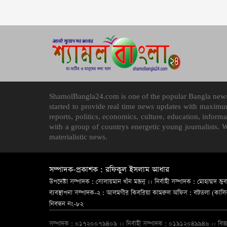
ShamolBangla24.com is one of the popular Bangla news p
started to provide real time news updates with maximu
reports, politics, economics, culture, education, infor
with a group of countrys energetic young journalists. 
materialistic news.
সম্পাদক-প্রকাশক : রফিকুল ইসলাম আধার
উপদেষ্টা সম্পাদক : সোলায়মান খাঁন মজনু ।। নির্বাহী সম্পাদক : মোহাম্মদ জুব
ব্যবস্থাপনা সম্পাদক-২ : আলমগীর কিবরিয়া কামরুল অফিস : বটতলা (কালিরবা
নিবন্ধন নং-৮২
সম্পাদক : ০১৭২০০৭৯৪০৯ ।। নির্বাহী সম্পাদক : ০১৯১২০৪৯৯৪৬ ।। বি