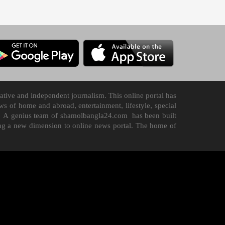
tive and independent journalism. This online portal has
 of home and abroad, entertainment, lifestyle, special
n it. A genius team of shamolbangla24.com has been built
ding a new dimension to online news portal. The home of