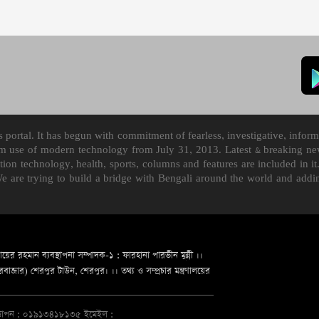
ortal. It has begun with commitment of fearless, investigative, informa
m use of modern technology from July 31, 2013. Latest & breaking news
mation technology, health, sports, columns and features are included i
We are trying to build a bridge with Bengali around the world and ad
ায়ের রহমান ব্যবস্থাপনা সম্পাদক-১ : ফারহানা পারভীন মুন্নী ।।
জার) শেরপুর টাউন, শেরপুর। ।। তথ্য ও সম্প্রচার মন্ত্রণালয়ের
জ্ঞাপন : ০১৯১৩৪১৮১৩৫ ইমেইল :