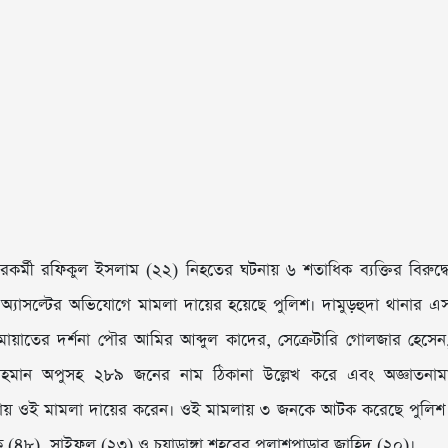
িবিরকর্মী রফিকুল ইসলাম (২২) নিহতের ঘটনায় ৬ শতাধিক ব্যক্তির বিরুদ্ধ
ুলিশ অ্যাসল্টের অভিযোগে মামলা দায়ের হয়েছে পুলিশ। দামুড়হুদা থানার এ
য়াতের দর্শনা পৌর আমির আব্দুল কাদের, সেক্রেটারি গোলজার হেসেন
র রহমান অপুসহ ২৮৯ জনের নাম ঠিকানা উল্লেখ করে এবং অজ্ঞাতনাম
থানায় ওই মামলা দায়ের করেন। ওই মামলায় ৩ জনকে আটক করেছে পুলিশ
দিক (৪৮), সাইফুল (২৩) ও চুয়াডাঙ্গা শহরের পলাশপাড়ার জাহিদ (২০)।