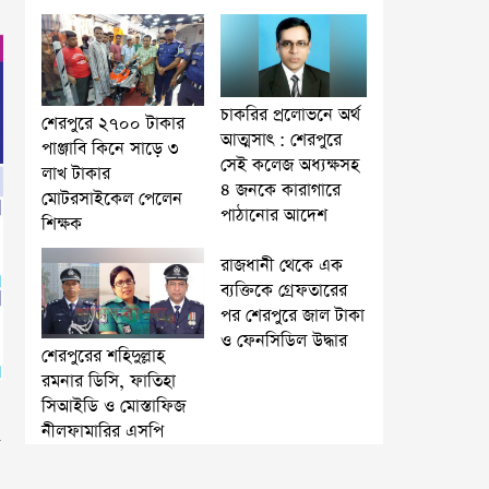
চাকরির প্রলোভনে অর্থ
শেরপুরে ২৭০০ টাকার
আত্মসাৎ : শেরপুরে
পাঞ্জাবি কিনে সাড়ে ৩
সেই কলেজ অধ্যক্ষসহ
লাখ টাকার
৪ জনকে কারাগারে
মোটরসাইকেল পেলেন
পাঠানোর আদেশ
শিক্ষক
রাজধানী থেকে এক
ব্যক্তিকে গ্রেফতারের
পর শেরপুরে জাল টাকা
ও ফেনসিডিল উদ্ধার
শেরপুরের শহিদুল্লাহ
রমনার ডিসি, ফাতিহা
সিআইডি ও মোস্তাফিজ
নীলফামারির এসপি