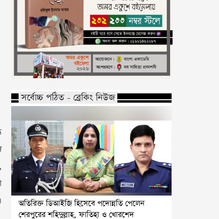
সর্বোচ্চ পঠিত - ব্রেকিং নিউজ
ে
স
,
া
।
অতিরিক্ত ডিআইজি হিসেবে পদোন্নতি পেলেন
শেরপুরের শহিদুল্লাহ, ফাতিহা ও খোরশেদ