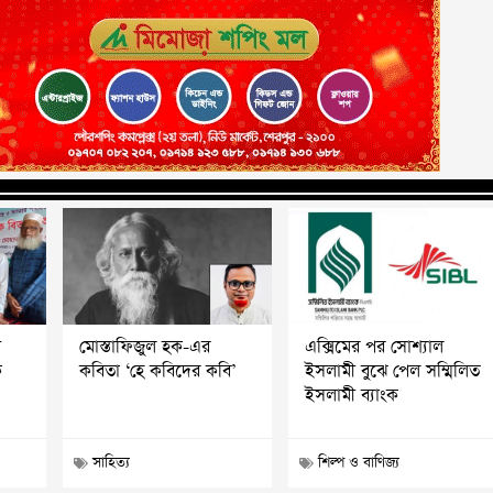
য়
মোস্তাফিজুল হক-এর
এক্সিমের পর সোশ্যাল
ক
কবিতা ‘হে কবিদের কবি’
ইসলামী বুঝে পেল সম্মিলিত
ইসলামী ব্যাংক
সাহিত্য
শিল্প ও বাণিজ্য