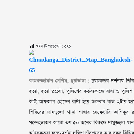
খবর টি পড়েছেন :
৩২১
কামরুজ্জামান সেলিম, চুয়াডাঙ্গা :
চুয়াডাঙ্গার দর্শনায় শ
হত্যা, হত্যা প্রচেষ্টা, পুলিশের কর্তব্যকাজে বাধা ও প
আই আফজাল হোসেন বাদী হয়ে শুক্রবার রাত ২টায় জামা
শিবিরের দামড়ুহুদা থানা শাখার সেক্রেটারি আশিকু
সন্দেহভাজন আরো ৩শ ৫০ জনের বিরুদ্ধে দামুড়হুদা 
আটককৃতরা হচ্ছে-দর্শনা দক্ষিণ চাঁদপুরের আবু বকর সিদ্