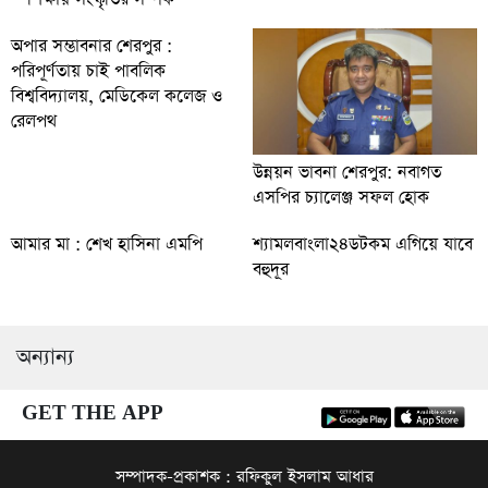
অপার সম্ভাবনার শেরপুর :
পরিপূর্ণতায় চাই পাবলিক
বিশ্ববিদ্যালয়, মেডিকেল কলেজ ও
রেলপথ
উন্নয়ন ভাবনা শেরপুর: নবাগত
এসপির চ্যালেঞ্জ সফল হোক
আমার মা : শেখ হাসিনা এমপি
শ্যামলবাংলা২৪ডটকম এগিয়ে যাবে
বহুদূর
অন্যান্য
GET THE APP
সম্পাদক-প্রকাশক : রফিকুল ইসলাম আধার