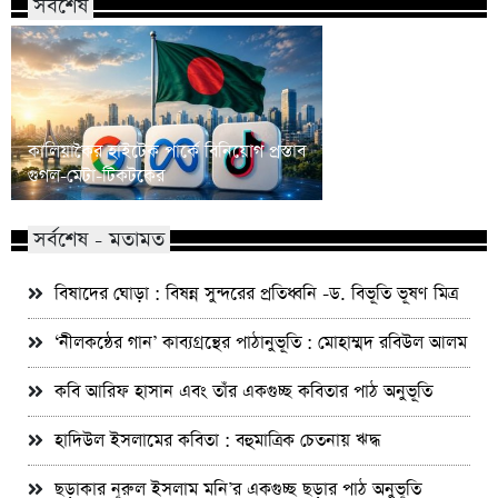
সর্বশেষ
কালিয়াকৈর হাইটেক পার্কে বিনিয়োগ প্রস্তাব
শেরপুরে মৃগী নদীতে মি
গুগল-মেটা-টিকটকের
যুবকের লাশ
সর্বশেষ - মতামত
বিষাদের ঘোড়া : বিষন্ন সুন্দরের প্রতিধ্বনি -ড. বিভূতি ভূষণ মিত্র
‘নীলকন্ঠের গান’ কাব্যগ্রন্থের পাঠানুভূতি : মোহাম্মদ রবিউল আলম
কবি আরিফ হাসান এবং তাঁর একগুচ্ছ কবিতার পাঠ অনুভূতি
হাদিউল ইসলামের কবিতা : বহুমাত্রিক চেতনায় ঋদ্ধ
ছড়াকার নূরুল ইসলাম মনি’র একগুচ্ছ ছড়ার পাঠ অনুভূতি