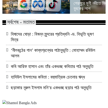
কালিয়াকৈর হাইটেক পার্কে বিনিয়োগ
শেরপুরে মৃগী নদীতে মিল
প্রস্তাব গুগল-মেটা-টিকটকের
যুবকের লাশ
সর্বশেষ - মতামত
বিষাদের ঘোড়া : বিষন্ন সুন্দরের প্রতিধ্বনি -ড. বিভূতি ভূষণ
মিত্র
‘নীলকন্ঠের গান’ কাব্যগ্রন্থের পাঠানুভূতি : মোহাম্মদ রবিউল
আলম
কবি আরিফ হাসান এবং তাঁর একগুচ্ছ কবিতার পাঠ অনুভূতি
হাদিউল ইসলামের কবিতা : বহুমাত্রিক চেতনায় ঋদ্ধ
ছড়াকার নূরুল ইসলাম মনি’র একগুচ্ছ ছড়ার পাঠ অনুভূতি