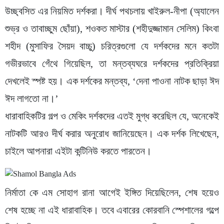
উচ্ছ্বসিত এর নিয়মিত দর্শকরা। দীর্ঘ পথচলায় খাইরুল-নীপা (অ্যালেন
শুভ্র ও তাবাচ্ছুম ছোঁয়া), শওকত মাস্টার (শহীদুজ্জামান সেলিম) কিংবা
শহীদ (মুসাফির সৈয়দ বাচ্চু) চরিত্রগুলো যে দর্শকদের মনে কতটা
গভীরভাবে গেঁথে গিয়েছিল, তা মন্তব্যঘরে দর্শকদের প্রতিক্রিয়া
দেখলেই স্পষ্ট হয়। এক দর্শকের মন্তব্য, ‘দেনা পাওনা নাটক ছাড়া ঈদ
ঈদ লাগতো না।’
ধারাবাহিকটির গল্প ও মেকিং দর্শকদের এতই মুগ্ধ করেছিল যে, অনেকেই
নাটকটি আরও দীর্ঘ করার অনুরোধ জানিয়েছেন। এক দর্শক লিখেছেন,
চাইলে আপনারা এইটা কন্টিনিউ করতে পারতেন।
নির্মাতা কে এম সোহাগ রানা আগেই ইঙ্গিত দিয়েছিলেন, শেষ হয়েও
শেষ হচ্ছে না এই ধারাবাহিক। তবে এবারের কোরবানি স্পেশালের গল্পে