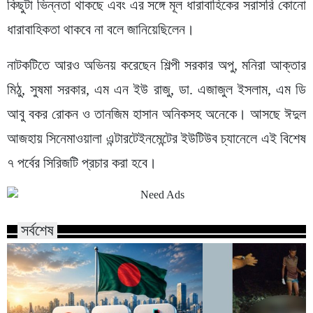
কিছুটা ভিন্নতা থাকছে এবং এর সঙ্গে মূল ধারাবাহিকের সরাসরি কোনো
ধারাবাহিকতা থাকবে না বলে জানিয়েছিলেন।
নাটকটিতে আরও অভিনয় করেছেন শিল্পী সরকার অপু, মনিরা আক্তার
মিঠু, সুষমা সরকার, এম এন ইউ রাজু, ডা. এজাজুল ইসলাম, এম ডি
আবু বকর রোকন ও তানজিম হাসান অনিকসহ অনেকে। আসছে ঈদুল
আজহায় সিনেমাওয়ালা এন্টারটেইনমেন্টের ইউটিউব চ্যানেলে এই বিশেষ
৭ পর্বের সিরিজটি প্রচার করা হবে।
সর্বশেষ