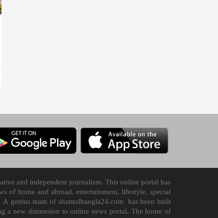
tive and independent journalism. This online portal has
 of home and abroad, entertainment, lifestyle, special
n it. A genius team of shamolbangla24.com has been built
ding a new dimension to online news portal. The home of