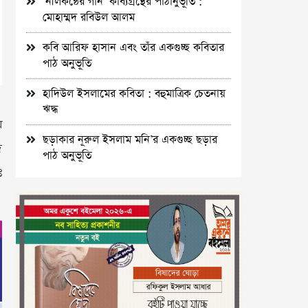
‘নীলকন্ঠের গান’ কাব্যগ্রন্থের পাঠানুভূতি :
মোহাম্মদ রবিউল আলম
কবি আরিফ হাসান এবং তাঁর একগুচ্ছ কবিতার
পাঠ অনুভূতি
হাদিউল ইসলামের কবিতা : বহুমাত্রিক চেতনায়
ঋদ্ধ
য়
ছড়াকার নূরুল ইসলাম মনি’র একগুচ্ছ ছড়ার
দ
পাঠ অনুভূতি
ঃ