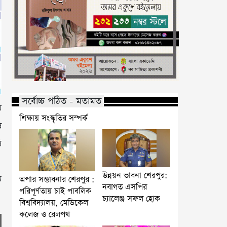
সর্বোচ্চ পঠিত - মতামত
ম
শিক্ষায় সংস্কৃতির সম্পর্ক
ি
ি
উন্নয়ন ভাবনা শেরপুর:
য
অপার সম্ভাবনার শেরপুর :
নবাগত এসপির
পরিপূর্ণতায় চাই পাবলিক
চ্যালেঞ্জ সফল হোক
বিশ্ববিদ্যালয়, মেডিকেল
কলেজ ও রেলপথ