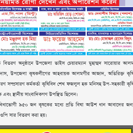
্বে বিতরণ অনুষ্ঠানে উপজেলা ভাইস চেয়ারম্যান মুহাম্মদ সারোয়ার আল
ন্দ্র দাস, উপজেলা কৃষকলীগের আহবায়ক আলমগীর আজাদ, অতিরিক্ত কৃষ
সারণ সম্প্রসারণ কর্মকর্তা কৃষিবিদ শেখ ফজলুল হক মনিসহ উপ-সহকারী কৃষ
ৃষক এবং স্থানীয় সাংবাদিকগণ উপস্থিত ছিলেন।
বিধাভোগী ৯৫০ জন কৃষকের মধ্যে প্রতি বিঘা আউশ ধান আবাদের জন্
মওপি সার বিতরণ করা হয়।