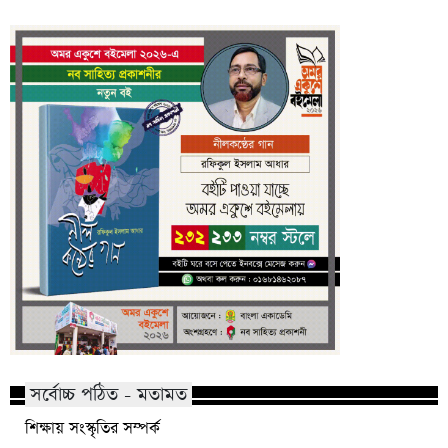
সর্বোচ্চ পঠিত - মতামত
শিক্ষায় সংস্কৃতির সম্পর্ক