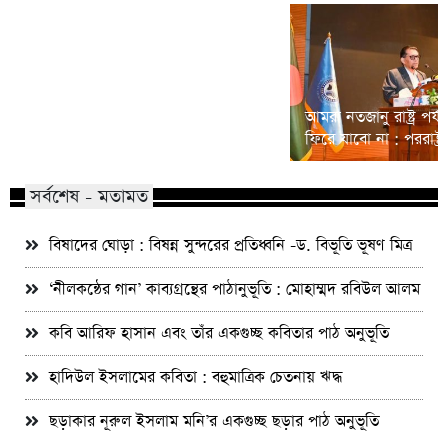
সংস্কারের পথে ফিরুন, জনআকাঙ্ক্ষাকে
উপেক্ষা করে স্থায়ী সমাধান সম্ভব নয় :
আমরা নতজানু রাষ্ট্র পর
জামায়াত আমির
ফিরে যাবো না : পররাষ্ট্রমন্
সর্বশেষ - মতামত
বিষাদের ঘোড়া : বিষন্ন সুন্দরের প্রতিধ্বনি -ড. বিভূতি ভূষণ মিত্র
‘নীলকন্ঠের গান’ কাব্যগ্রন্থের পাঠানুভূতি : মোহাম্মদ রবিউল আলম
কবি আরিফ হাসান এবং তাঁর একগুচ্ছ কবিতার পাঠ অনুভূতি
হাদিউল ইসলামের কবিতা : বহুমাত্রিক চেতনায় ঋদ্ধ
ছড়াকার নূরুল ইসলাম মনি’র একগুচ্ছ ছড়ার পাঠ অনুভূতি