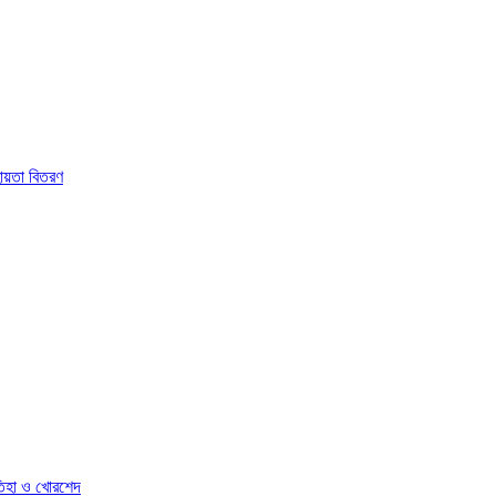
হায়তা বিতরণ
তিহা ও খোরশেদ