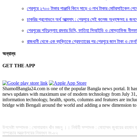
শেরপুরে ২৭০০ টাকার পাঞ্জাবি কিনে সাড়ে ৩ লাখ টাকার মোটরসাইকেল পেল
চাকরির প্রলোভনে অর্থ আত্মসাৎ : শেরপুরে সেই কলেজ অধ্যক্ষসহ ৪ জন
শেরপুরের শহিদুল্লাহ রমনার ডিসি, ফাতিহা সিআইডি ও মোস্তাফিজ নীলফ
রাজধানী থেকে এক ব্যক্তিকে গ্রেফতারের পর শেরপুরে জাল টাকা ও ফেনস
অন্যান্য
GET THE APP
ShamolBangla24.com is one of the popular Bangla news portal. It has b
news updates with maximum use of modern technology from July 31, 201
information technology, health, sports, columns and features are incl
bridge with Bengali around the world and adding a new dimension to 
সম্পাদক-প্রকাশক : রফিকুল ইসলাম আধার
উপদেষ্টা সম্পাদক : সোলায়মান খাঁন মজনু ।। নির্বাহী সম্পাদক : মোহাম্মদ জুবায়ের রহম
সম্প্রচার মন্ত্রণালয়ের নিবন্ধন নং-৮২