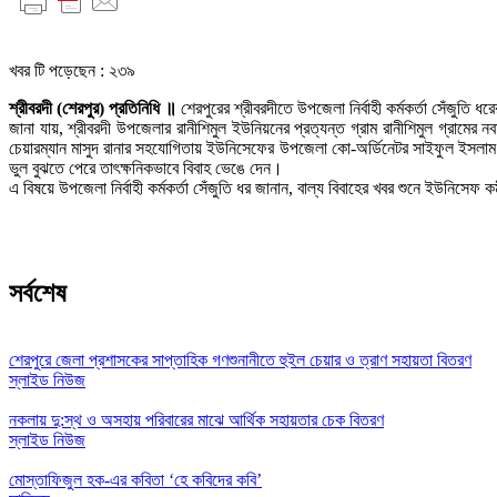
খবর টি পড়েছেন :
২৩৯
শ্রীবরদী (শেরপুর) প্রতিনিধি ॥
শেরপুরের শ্রীবরদীতে উপজেলা নির্বাহী কর্মকর্তা সেঁজুতি 
জানা যায়, শ্রীবরদী উপজেলার রানীশিমুল ইউনিয়নের প্রত্যন্ত গ্রাম রানীশিমুল গ্রামের নবম
চেয়ারম্যান মাসুদ রানার সহযোগিতায় ইউনিসেফের উপজেলা কো-অর্ডিনেটর সাইফুল ইসলাম ও ই
ভুল বুঝতে পেরে তাৎক্ষনিকভাবে বিবাহ ভেঙে দেন।
এ বিষয়ে উপজেলা নির্বাহী কর্মকর্তা সেঁজুতি ধর জানান, বাল্য বিবাহের খবর শুনে ইউনিসে
সর্বশেষ
শেরপুরে জেলা প্রশাসকের সাপ্তাহিক গণশুনানীতে হুইল চেয়ার ও ত্রাণ সহায়তা বিতরণ
স্লাইড নিউজ
নকলায় দু:স্থ ও অসহায় পরিবারের মাঝে আর্থিক সহায়তার চেক বিতরণ
স্লাইড নিউজ
মোস্তাফিজুল হক-এর কবিতা ‘হে কবিদের কবি’