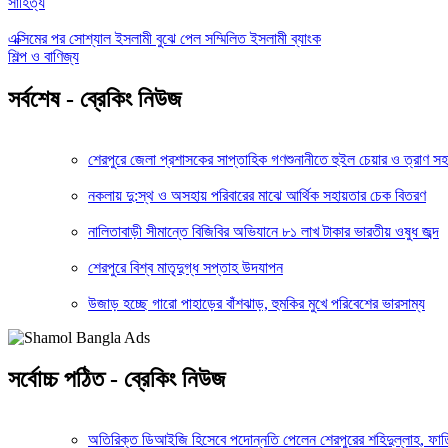
সাহিত্য
এক্সিমের পর সোশ্যাল ইসলামী বুঝে পেল সম্মিলিত ইসলামী ব্যাংক
শিল্প ও বাণিজ্য
সর্বশেষ - ব্রেকিং নিউজ
শেরপুরে জেলা প্রশাসকের সাপ্তাহিক গণশুনানীতে হুইল চেয়ার ও ত্রাণ স
নকলায় দু:স্থ ও অসহায় পরিবারের মাঝে আর্থিক সহায়তার চেক বিতরণ
নালিতাবাড়ী সীমান্তে বিজিবির অভিযানে ৮১ লাখ টাকার ভারতীয় ওষুধ জব্দ
শেরপুরে বিশ্ব মাতৃদুগ্ধ সপ্তাহ উদযাপন
উজাড় হচ্ছে গারো পাহাড়ের বাঁশঝাড়, হুমকির মুখে পরিবেশের ভারসাম্য
সর্বোচ্চ পঠিত - ব্রেকিং নিউজ
অতিরিক্ত ডিআইজি হিসেবে পদোন্নতি পেলেন শেরপুরের শহিদুল্লাহ, ফা