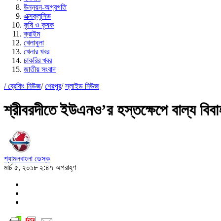
উন্নয়ন-অগ্রগতি
এক্সক্লুসিভ
কৃষি ও কৃষক
ক্রাইম
খেলাধুলা
খেলার খবর
চাকরির খবর
জাতীয় সংবাদ
/
ব্রেকিং নিউজ
/
শেরপুর
/
স্লাইড নিউজ
শ্রীবরদীতে ইউএনও’র হস্তক্ষেপে বাল্য বিবাহ
শ্যামলবাংলা ডেস্ক
মার্চ ৫, ২০১৮ ২:৪৭ অপরাহ্ণ