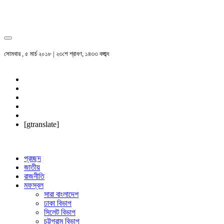
সোমবার , ৫ মার্চ ২০১৮ | ২৩শে শ্রাবণ, ১৪৩৩ বঙ্গাব্দ
[gtranslate]
প্রচ্ছদ
জাতীয়
রাজনীতি
মফস্বল
সারা বাংলাদেশ
ঢাকা বিভাগ
সিলেট বিভাগ
চট্টগ্রাম বিভাগ