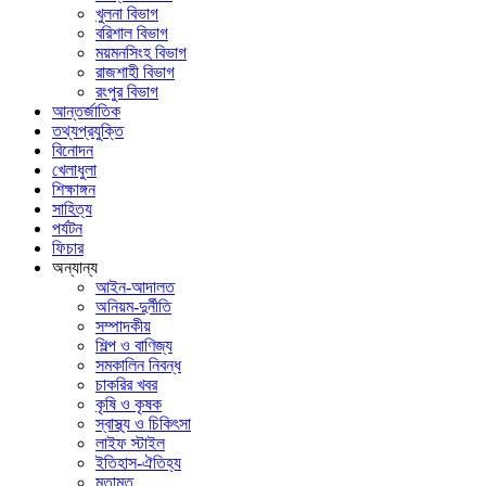
খুলনা বিভাগ
বরিশাল বিভাগ
ময়মনসিংহ বিভাগ
রাজশাহী বিভাগ
রংপুর বিভাগ
আন্তর্জাতিক
তথ্যপ্রযুক্তি
বিনোদন
খেলাধুলা
শিক্ষাঙ্গন
সাহিত্য
পর্যটন
ফিচার
অন্যান্য
আইন-আদালত
অনিয়ম-দুর্নীতি
সম্পাদকীয়
শিল্প ও বাণিজ্য
সমকালিন নিবন্ধ
চাকরির খবর
কৃষি ও কৃষক
স্বাস্থ্য ও চিকিৎসা
লাইফ স্টাইল
ইতিহাস-ঐতিহ্য
মতামত