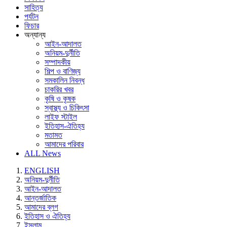
সাহিত্য
পর্যটন
ফিচার
অন্যান্য
আইন-আদালত
অনিয়ম-দুর্নীতি
সম্পাদকীয়
শিল্প ও বাণিজ্য
সমকালিন নিবন্ধ
চাকরির খবর
কৃষি ও কৃষক
স্বাস্থ্য ও চিকিৎসা
লাইফ স্টাইল
ইতিহাস-ঐতিহ্য
মতামত
আমাদের পরিবার
ALL News
ENGLISH
অনিয়ম-দুর্নীতি
আইন-আদালত
আন্তর্জাতিক
আমাদের ব্লগ
ইতিহাস ও ঐতিহ্য
ইসলাম