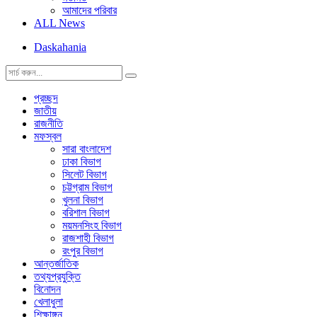
আমাদের পরিবার
ALL News
Daskahania
প্রচ্ছদ
জাতীয়
রাজনীতি
মফস্বল
সারা বাংলাদেশ
ঢাকা বিভাগ
সিলেট বিভাগ
চট্টগ্রাম বিভাগ
খুলনা বিভাগ
বরিশাল বিভাগ
ময়মনসিংহ বিভাগ
রাজশাহী বিভাগ
রংপুর বিভাগ
আন্তর্জাতিক
তথ্যপ্রযুক্তি
বিনোদন
খেলাধুলা
শিক্ষাঙ্গন