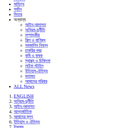
সাহিত্য
পর্যটন
ফিচার
অন্যান্য
আইন-আদালত
অনিয়ম-দুর্নীতি
সম্পাদকীয়
শিল্প ও বাণিজ্য
সমকালিন নিবন্ধ
চাকরির খবর
কৃষি ও কৃষক
স্বাস্থ্য ও চিকিৎসা
লাইফ স্টাইল
ইতিহাস-ঐতিহ্য
মতামত
আমাদের পরিবার
ALL News
ENGLISH
অনিয়ম-দুর্নীতি
আইন-আদালত
আন্তর্জাতিক
আমাদের ব্লগ
ইতিহাস ও ঐতিহ্য
ইসলাম