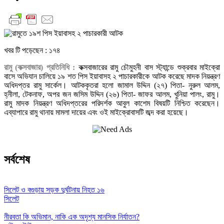
খবর টি পড়েছেন :
১৭৪
রামু (কক্সবাজার) প্রতিনিধি :
কক্সবাজারের রামু চৌমুহনী বাস স্ট্যান্ডে শুক্রবার মাইক্রো
বাসে অভিযান চালিয়ে ১৯ শত পিস ইয়াবাসহ ২ পাচারকারীকে আটক করেছে মাদক নিয়ন্ত্রণ
অধিদপ্তর রামু সার্কেল। আটককৃতরা হলো জামাল উদ্দিন (২৭) পিতা- নুরুল আলম,
হ্নীলা, টেকনাফ, অপর জন জসিম উদ্দিন (২৬) পিতা- জাফর আলম, খুনিয়া পালং, রামু।
রামু মাদক নিয়ন্ত্রণ অধিদপ্তরের পরিদর্শক আবুল কাশেম বিষয়টি নিশ্চিত করেছেন।
এব্যাপারে রামু থানায় মামলা দায়ের এবং ওই মাইক্রোবাসটি জব্দ করা হয়েছে।
সর্বশেষ
সিলেট ও বগুড়ায় সড়ক দুর্ঘটনায় নিহত ১৬
সিলেট
নীরবতা কি অভিমান, নাকি এক অদৃশ্য মানসিক নির্যাতন?