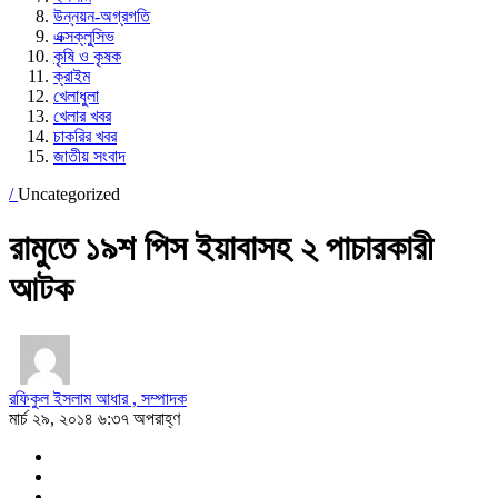
উন্নয়ন-অগ্রগতি
এক্সক্লুসিভ
কৃষি ও কৃষক
ক্রাইম
খেলাধুলা
খেলার খবর
চাকরির খবর
জাতীয় সংবাদ
/
Uncategorized
রামুতে ১৯শ পিস ইয়াবাসহ ২ পাচারকারী
আটক
রফিকুল ইসলাম আধার , সম্পাদক
মার্চ ২৯, ২০১৪ ৬:৩৭ অপরাহ্ণ