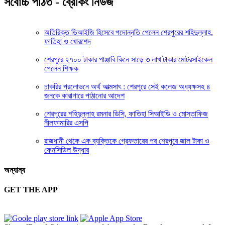
সর্বোচ্চ পঠিত - ব্রেকিং নিউজ
অতিরিক্ত ডিআইজি হিসেবে পদোন্নতি পেলেন শেরপুরের শহিদুল্লাহ,
ফাতিহা ও খোরশেদ
শেরপুরে ২৭০০ টাকার পাঞ্জাবি কিনে সাড়ে ৩ লাখ টাকার মোটরসাইকেল
পেলেন শিক্ষক
চাকরির প্রলোভনে অর্থ আত্মসাৎ : শেরপুরে সেই কলেজ অধ্যক্ষসহ ৪
জনকে কারাগারে পাঠানোর আদেশ
শেরপুরের শহিদুল্লাহ রমনার ডিসি, ফাতিহা সিআইডি ও মোস্তাফিজ
নীলফামারির এসপি
রাজধানী থেকে এক ব্যক্তিকে গ্রেফতারের পর শেরপুরে জাল টাকা ও
ফেনসিডিল উদ্ধার
অন্যান্য
GET THE APP