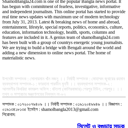
ShamolBangla24.com is one of the popular Bangla news portal. It
has begun with commitment of fearless, investigative, informative
and independent journalism. This online portal has started to provide
real time news updates with maximum use of modern technology
from July 31, 2013. Latest & breaking news of home and abroad,
entertainment, lifestyle, special reports, politics, economics, culture,
education, information technology, health, sports, columns and
features are included in it. A genius team of shamolbangla24.com
has been built with a group of countrys energetic young journalists.
We are trying to build a bridge with Bengali around the world and
adding a new dimension to online news portal. The home of
materialistic news.
সম্পাদক-প্রকাশক : রফিকুল ইসলাম আধার
উপদেষ্টা সম্পাদক : সোলায়মান খাঁন মজনু ।। নির্বাহী সম্পাদক : মোহাম্মদ জুবায়ের রহমান
ব্যবস্থাপনা সম্পাদক-১ : ফারহানা পারভীন মুন্নী ।। ব্যবস্থাপনা সম্পাদক-২ :
আলমগীর কিবরিয়া কামরুল অফিস : বটতলা (কালিরবাজার) শেরপুর টাউন, শেরপুর। ।।
তথ্য ও সম্প্রচার মন্ত্রণালয়ের নিবন্ধন নং-৮২
সম্পাদক : ০১৭২০০৭৯৪০৯ ।। নির্বাহী সম্পাদক : ০১৯১২০৪৯৯৪৬ ।। বিজ্ঞাপন :
০১৯১৩৪১৮১৩৫ ইমেইল : shamolbangla2013@gmail.com
শিরোনাম:
সিলেট ও বগুড়ায় সড়ক দুর