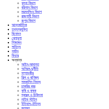
খুলনা বিভাগ
বরিশাল বিভাগ
ময়মনসিংহ বিভাগ
রাজশাহী বিভাগ
রংপুর বিভাগ
আন্তর্জাতিক
তথ্যপ্রযুক্তি
বিনোদন
খেলাধুলা
শিক্ষাঙ্গন
সাহিত্য
পর্যটন
ফিচার
অন্যান্য
আইন-আদালত
অনিয়ম-দুর্নীতি
সম্পাদকীয়
শিল্প ও বাণিজ্য
সমকালিন নিবন্ধ
চাকরির খবর
কৃষি ও কৃষক
স্বাস্থ্য ও চিকিৎসা
লাইফ স্টাইল
ইতিহাস-ঐতিহ্য
মতামত