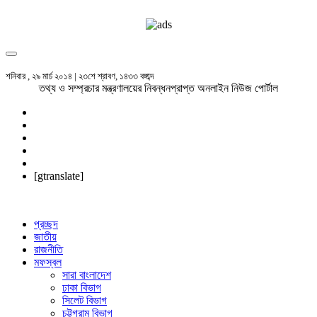
শনিবার , ২৯ মার্চ ২০১৪ | ২৩শে শ্রাবণ, ১৪৩৩ বঙ্গাব্দ
তথ্য ও সম্প্রচার মন্ত্রণালয়ের নিবন্ধনপ্রাপ্ত অনলাইন নিউজ পোর্টাল
[gtranslate]
প্রচ্ছদ
জাতীয়
রাজনীতি
মফস্বল
সারা বাংলাদেশ
ঢাকা বিভাগ
সিলেট বিভাগ
চট্টগ্রাম বিভাগ