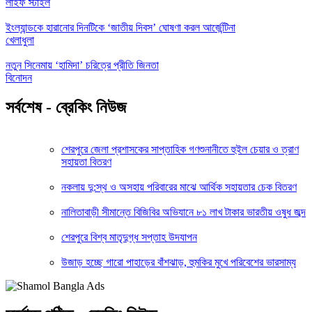
লাইফ স্টাইল
ইংল্যান্ডকে হারানোর দিনটিকে ‘জাতীয় দিবস’ ঘোষণা করল আর্জেন্টিনা
খেলাধুলা
নতুন সিনেমায় ‘হামিদা’ চরিত্রে প্রীতি জিনতা
বিনোদন
সর্বশেষ - ব্রেকিং নিউজ
শেরপুরে জেলা প্রশাসকের সাপ্তাহিক গণশুনানীতে হুইল চেয়ার ও ত্রাণ
সহায়তা বিতরণ
নকলায় দু:স্থ ও অসহায় পরিবারের মাঝে আর্থিক সহায়তার চেক বিতরণ
নালিতাবাড়ী সীমান্তে বিজিবির অভিযানে ৮১ লাখ টাকার ভারতীয় ওষুধ জব্দ
শেরপুরে বিশ্ব মাতৃদুগ্ধ সপ্তাহ উদযাপন
উজাড় হচ্ছে গারো পাহাড়ের বাঁশঝাড়, হুমকির মুখে পরিবেশের ভারসাম্য