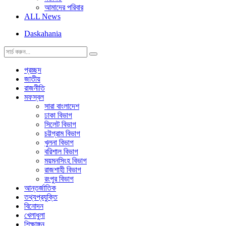
আমাদের পরিবার
ALL News
Daskahania
প্রচ্ছদ
জাতীয়
রাজনীতি
মফস্বল
সারা বাংলাদেশ
ঢাকা বিভাগ
সিলেট বিভাগ
চট্টগ্রাম বিভাগ
খুলনা বিভাগ
বরিশাল বিভাগ
ময়মনসিংহ বিভাগ
রাজশাহী বিভাগ
রংপুর বিভাগ
আন্তর্জাতিক
তথ্যপ্রযুক্তি
বিনোদন
খেলাধুলা
শিক্ষাঙ্গন