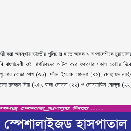
াকরী করা অবস্থায় ভারতীয় পুলিশের হাতে আটক ৯ বাংলাদেশীকে চুয়াডাঙ্গা
জিবি বাংলাদেশী ওই নাগরিকদের আটক করে শুক্রবার সকাল ১০টার দিক
খুলনার খোজা শেখ (৩০), দ্বীন ইসলাম মোল্লা (৪২), মোহাম্মদ নাহি
ইলের রমজান মিয়া (২৫), রাজা মোল্লা (২২) ও মোস্তাকিন মোল্লা (২২