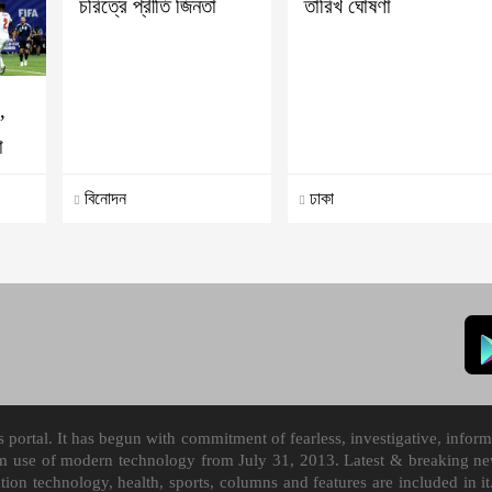
চরিত্রে প্রীতি জিনতা
তারিখ ঘোষণা
’
া
বিনোদন
ঢাকা
ortal. It has begun with commitment of fearless, investigative, informa
m use of modern technology from July 31, 2013. Latest & breaking news
mation technology, health, sports, columns and features are included i