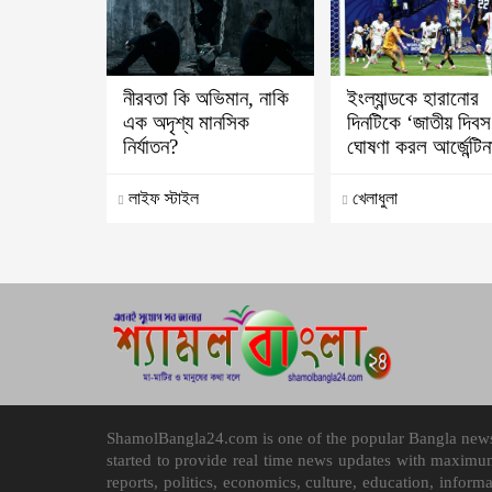
নীরবতা কি অভিমান, নাকি
ইংল্যান্ডকে হারানোর
এক অদৃশ্য মানসিক
দিনটিকে ‘জাতীয় দিবস
নির্যাতন?
ঘোষণা করল আর্জেন্টিন
লাইফ স্টাইল
খেলাধুলা
ShamolBangla24.com is one of the popular Bangla news p
started to provide real time news updates with maximu
reports, politics, economics, culture, education, infor