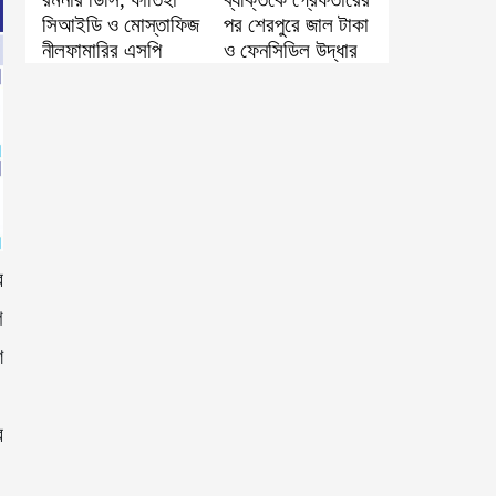
সিআইডি ও মোস্তাফিজ
পর শেরপুরে জাল টাকা
নীলফামারির এসপি
ও ফেনসিডিল উদ্ধার
র
গ
ে
র