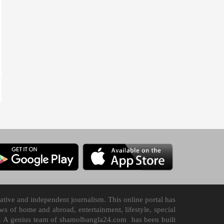
tive and independent journalism. This online portal has
 of home and abroad, entertainment, lifestyle, special
n it. A genius team of shamolbangla24.com has been built