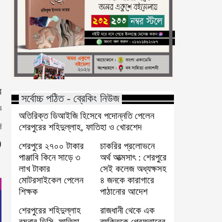
র
সর্বোচ্চ পঠিত - ব্রেকিং নিউজ
ে
অতিরিক্ত ডিআইজি হিসেবে পদোন্নতি পেলেন
দ
শেরপুরের শহিদুল্লাহ, ফাতিহা ও খোরশেদ
)
শেরপুরে ২৭০০ টাকার
চাকরির প্রলোভনে
পাঞ্জাবি কিনে সাড়ে ৩
অর্থ আত্মসাৎ : শেরপুরে
লাখ টাকার
সেই কলেজ অধ্যক্ষসহ
মোটরসাইকেল পেলেন
৪ জনকে কারাগারে
শিক্ষক
পাঠানোর আদেশ
শেরপুরের শহিদুল্লাহ
রাজধানী থেকে এক
রমনার ডিসি, ফাতিহা
ব্যক্তিকে গ্রেফতারের