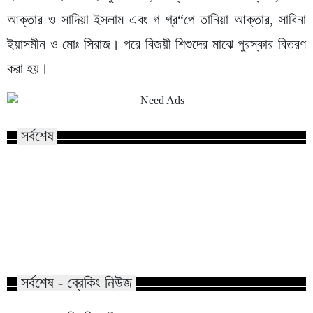
আক্তার ও সাদিয়া ইসলাম এবং গ গ্র“পে তানিয়া আক্তার, সাবিনা
ইয়াসমীন ও মোঃ সিরাজ। পরে বিজয়ী শিশুদের মাঝে পুরস্কার বিতরণ
করা হয়।
সর্বশেষ
কালিয়াকৈর হাইটেক পার্কে বিনিয়োগ
শেরপুরে মৃগী নদীতে মিল
প্রস্তাব গুগল-মেটা-টিকটকের
যুবকের লাশ
সর্বশেষ - ব্রেকিং নিউজ