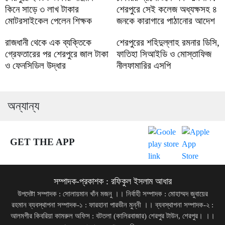
কিনে সাড়ে ৩ লাখ টাকার
শেরপুরে সেই কলেজ অধ্যক্ষসহ ৪
মোটরসাইকেল পেলেন শিক্ষক
জনকে কারাগারে পাঠানোর আদেশ
রাজধানী থেকে এক ব্যক্তিকে
শেরপুরের শহিদুল্লাহ রমনার ডিসি,
গ্রেফতারের পর শেরপুরে জাল টাকা
ফাতিহা সিআইডি ও মোস্তাফিজ
ও ফেনসিডিল উদ্ধার
নীলফামারির এসপি
অন্যান্য
GET THE APP
সম্পাদক-প্রকাশক : রফিকুল ইসলাম আধার
উপদেষ্টা সম্পাদক : সোলায়মান খাঁন মজনু ।। নির্বাহী সম্পাদক : মোহাম্মদ জুবায়ের
রহমান ব্যবস্থাপনা সম্পাদক-১ : ফারহানা পারভীন মুন্নী ।। ব্যবস্থাপনা সম্পাদক-২ :
আলমগীর কিবরিয়া কামরুল অফিস : বটতলা (কালিরবাজার) শেরপুর টাউন, শেরপুর। ।।