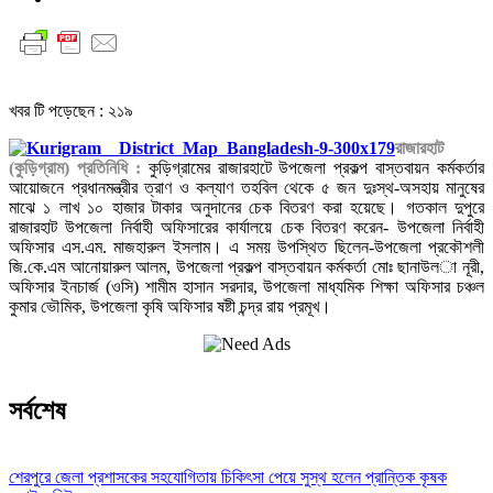
খবর টি পড়েছেন :
২১৯
রাজারহাট
(কুড়িগ্রাম) প্রতিনিধি :
কুড়িগ্রামের রাজারহাটে উপজেলা প্রকল্প বাস্তবায়ন কর্মকর্তার
আয়োজনে প্রধানমন্ত্রীর ত্রাণ ও কল্যাণ তহবিল থেকে ৫ জন দুঃস্থ-অসহায় মানুষের
মাঝে ১ লাখ ১০ হাজার টাকার অনুদানের চেক বিতরণ করা হয়েছে। গতকাল দুপুরে
রাজারহাট উপজেলা নির্বাহী অফিসারের কার্যালয়ে চেক বিতরণ করেন- উপজেলা নির্বাহী
অফিসার এস.এম. মাজহারুল ইসলাম। এ সময় উপস্থিত ছিলেন-উপজেলা প্রকৌশলী
জি.কে.এম আনোয়ারুল আলম, উপজেলা প্রকল্প বাস্তবায়ন কর্মকর্তা মোঃ ছানাউল­া নূরী,
অফিসার ইনচার্জ (ওসি) শামীম হাসান সরদার, উপজেলা মাধ্যমিক শিক্ষা অফিসার চঞ্চল
কুমার ভৌমিক, উপজেলা কৃষি অফিসার ষষ্টী চন্দ্র রায় প্রমূখ।
সর্বশেষ
শেরপুরে জেলা প্রশাসকের সহযোগিতায় চিকিৎসা পেয়ে সুস্থ হলেন প্রান্তিক কৃষক