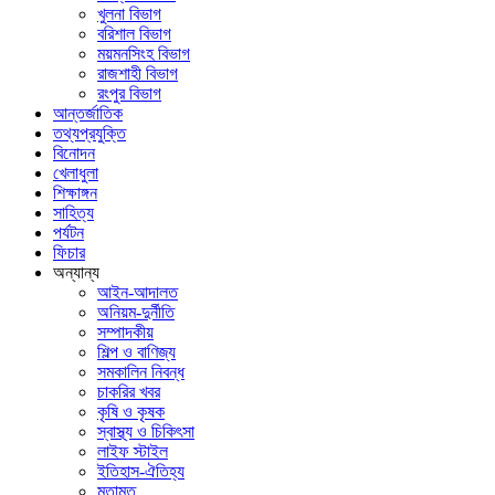
খুলনা বিভাগ
বরিশাল বিভাগ
ময়মনসিংহ বিভাগ
রাজশাহী বিভাগ
রংপুর বিভাগ
আন্তর্জাতিক
তথ্যপ্রযুক্তি
বিনোদন
খেলাধুলা
শিক্ষাঙ্গন
সাহিত্য
পর্যটন
ফিচার
অন্যান্য
আইন-আদালত
অনিয়ম-দুর্নীতি
সম্পাদকীয়
শিল্প ও বাণিজ্য
সমকালিন নিবন্ধ
চাকরির খবর
কৃষি ও কৃষক
স্বাস্থ্য ও চিকিৎসা
লাইফ স্টাইল
ইতিহাস-ঐতিহ্য
মতামত