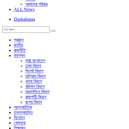
আমাদের পরিবার
ALL News
Daskahania
প্রচ্ছদ
জাতীয়
রাজনীতি
মফস্বল
সারা বাংলাদেশ
ঢাকা বিভাগ
সিলেট বিভাগ
চট্টগ্রাম বিভাগ
খুলনা বিভাগ
বরিশাল বিভাগ
ময়মনসিংহ বিভাগ
রাজশাহী বিভাগ
রংপুর বিভাগ
আন্তর্জাতিক
তথ্যপ্রযুক্তি
বিনোদন
খেলাধুলা
শিক্ষাঙ্গন