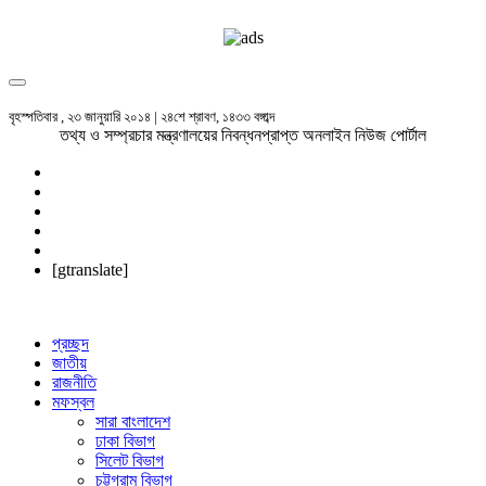
বৃহস্পতিবার , ২৩ জানুয়ারি ২০১৪ | ২৪শে শ্রাবণ, ১৪৩৩ বঙ্গাব্দ
তথ্য ও সম্প্রচার মন্ত্রণালয়ের নিবন্ধনপ্রাপ্ত অনলাইন নিউজ পোর্টাল
[gtranslate]
প্রচ্ছদ
জাতীয়
রাজনীতি
মফস্বল
সারা বাংলাদেশ
ঢাকা বিভাগ
সিলেট বিভাগ
চট্টগ্রাম বিভাগ