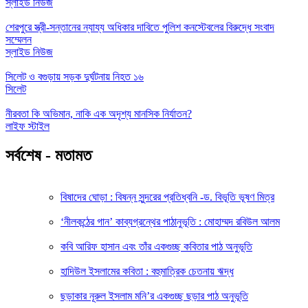
স্লাইড নিউজ
শেরপুরে স্ত্রী-সন্তানের ন্যায্য অধিকার দাবিতে পুলিশ কনস্টেবলের বিরুদ্ধে সংবাদ
সম্মেলন
স্লাইড নিউজ
সিলেট ও বগুড়ায় সড়ক দুর্ঘটনায় নিহত ১৬
সিলেট
নীরবতা কি অভিমান, নাকি এক অদৃশ্য মানসিক নির্যাতন?
লাইফ স্টাইল
সর্বশেষ - মতামত
বিষাদের ঘোড়া : বিষন্ন সুন্দরের প্রতিধ্বনি -ড. বিভূতি ভূষণ মিত্র
‘নীলকন্ঠের গান’ কাব্যগ্রন্থের পাঠানুভূতি : মোহাম্মদ রবিউল আলম
কবি আরিফ হাসান এবং তাঁর একগুচ্ছ কবিতার পাঠ অনুভূতি
হাদিউল ইসলামের কবিতা : বহুমাত্রিক চেতনায় ঋদ্ধ
ছড়াকার নূরুল ইসলাম মনি’র একগুচ্ছ ছড়ার পাঠ অনুভূতি