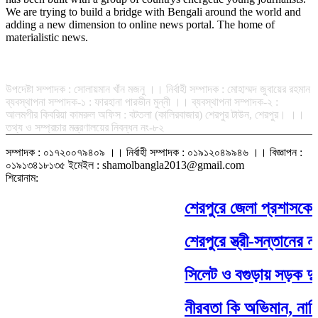
We are trying to build a bridge with Bengali around the world and
adding a new dimension to online news portal. The home of
materialistic news.
সম্পাদক-প্রকাশক : রফিকুল ইসলাম আধার
উপদেষ্টা সম্পাদক : সোলায়মান খাঁন মজনু ।। নির্বাহী সম্পাদক : মোহাম্মদ জুবায়ের রহমান
ব্যবস্থাপনা সম্পাদক-১ : ফারহানা পারভীন মুন্নী ।। ব্যবস্থাপনা সম্পাদক-২ :
আলমগীর কিবরিয়া কামরুল অফিস : বটতলা (কালিরবাজার) শেরপুর টাউন, শেরপুর। ।।
তথ্য ও সম্প্রচার মন্ত্রণালয়ের নিবন্ধন নং-৮২
সম্পাদক : ০১৭২০০৭৯৪০৯ ।। নির্বাহী সম্পাদক : ০১৯১২০৪৯৯৪৬ ।। বিজ্ঞাপন :
০১৯১৩৪১৮১৩৫ ইমেইল : shamolbangla2013@gmail.com
শিরোনাম:
শেরপুরে জেলা প্রশাসকের 
শেরপুরে স্ত্রী-সন্তানের ন্
সিলেট ও বগুড়ায় সড়ক দুর্
নীরবতা কি অভিমান, নাকি 