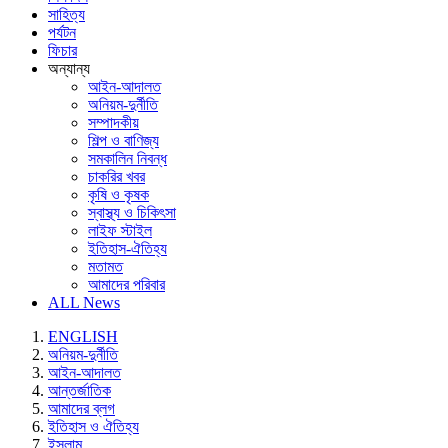
সাহিত্য
পর্যটন
ফিচার
অন্যান্য
আইন-আদালত
অনিয়ম-দুর্নীতি
সম্পাদকীয়
শিল্প ও বাণিজ্য
সমকালিন নিবন্ধ
চাকরির খবর
কৃষি ও কৃষক
স্বাস্থ্য ও চিকিৎসা
লাইফ স্টাইল
ইতিহাস-ঐতিহ্য
মতামত
আমাদের পরিবার
ALL News
ENGLISH
অনিয়ম-দুর্নীতি
আইন-আদালত
আন্তর্জাতিক
আমাদের ব্লগ
ইতিহাস ও ঐতিহ্য
ইসলাম