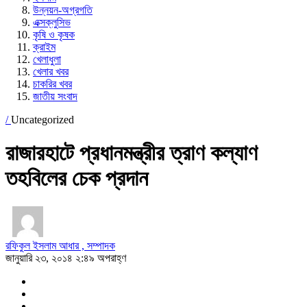
উন্নয়ন-অগ্রগতি
এক্সক্লুসিভ
কৃষি ও কৃষক
ক্রাইম
খেলাধুলা
খেলার খবর
চাকরির খবর
জাতীয় সংবাদ
/
Uncategorized
রাজারহাটে প্রধানমন্ত্রীর ত্রাণ কল্যাণ
তহবিলের চেক প্রদান
রফিকুল ইসলাম আধার , সম্পাদক
জানুয়ারি ২৩, ২০১৪ ২:৪৯ অপরাহ্ণ