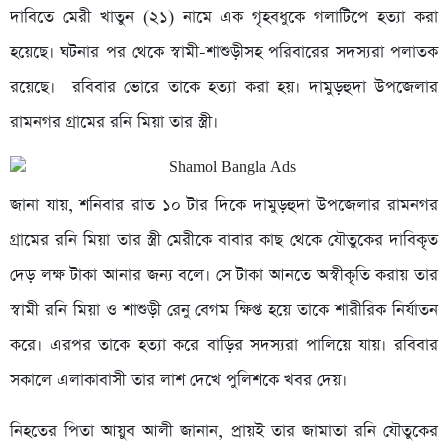
দাবিতে মেরী খাতুন (২১) নামে এক গৃহবধুকে গলাটিপে হত্যা করা
হয়েছে। ঘটনার পর থেকে স্বামী-শাশুড়ীসহ পরিবারের সদস্যরা পলাতক
রয়েছে। রবিবার ভোরে তাকে হত্যা করা হয়। দামুড়হুদা উপজেলার
রামনগর গ্রামের রনি মিয়া তার স্ত্রী।
জানা যায়, শনিবার রাত ১০ টার দিকে দামুড়হুদা উপজেলার রামনগর
গ্রামের রনি মিয়া তার স্ত্রী মেরীকে বাবার কাছ থেকে যৌতুকের দাবিকৃত
দেড় লক্ষ টাকা আনার জন্য বলে। সে টাকা আনতে অস্বীকৃতি করায় তার
স্বামী রনি মিয়া ও শাশুড়ী রেনু বেগম ক্ষিপ্ত হয়ে তাকে শারীরিক নির্যাতন
করে। এরপর তাকে হত্যা করে বাড়ির সদস্যরা পালিয়ে যায়। রবিবার
সকালে এলাকাবাসী তার লাশ দেখে পুলিশকে খবর দেয়।
নিহতের পিতা আয়ুব আলী জানান, প্রায়ই তার জামাতা রনি যৌতুকের