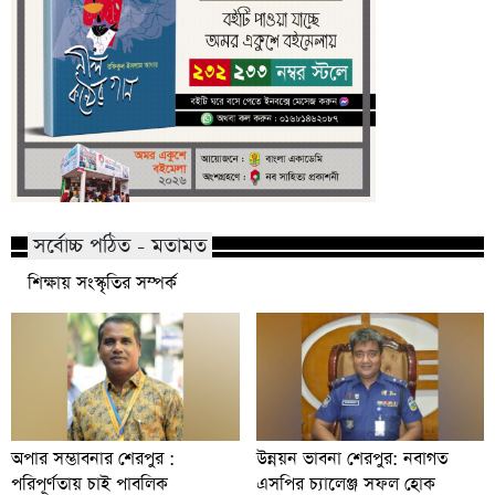
সর্বোচ্চ পঠিত - মতামত
শিক্ষায় সংস্কৃতির সম্পর্ক
অপার সম্ভাবনার শেরপুর :
উন্নয়ন ভাবনা শেরপুর: নবাগত
পরিপূর্ণতায় চাই পাবলিক
এসপির চ্যালেঞ্জ সফল হোক