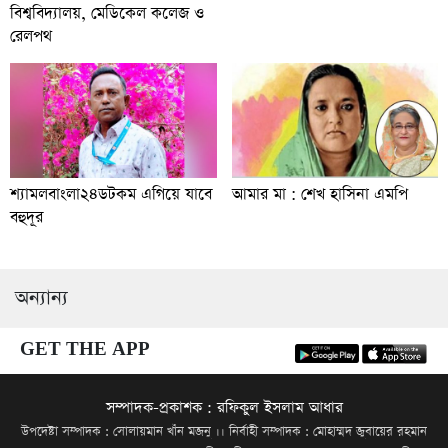
বিশ্ববিদ্যালয়, মেডিকেল কলেজ ও
রেলপথ
শ্যামলবাংলা২৪ডটকম এগিয়ে যাবে
আমার মা : শেখ হাসিনা এমপি
বহুদূর
অন্যান্য
GET THE APP
সম্পাদক-প্রকাশক : রফিকুল ইসলাম আধার
উপদেষ্টা সম্পাদক : সোলায়মান খাঁন মজনু ।। নির্বাহী সম্পাদক : মোহাম্মদ জুবায়ের রহমান