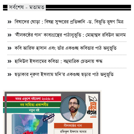
সর্বশেষ - মতামত
বিষাদের ঘোড়া : বিষন্ন সুন্দরের প্রতিধ্বনি -ড. বিভূতি ভূষণ মিত্র
‘নীলকন্ঠের গান’ কাব্যগ্রন্থের পাঠানুভূতি : মোহাম্মদ রবিউল আলম
কবি আরিফ হাসান এবং তাঁর একগুচ্ছ কবিতার পাঠ অনুভূতি
হাদিউল ইসলামের কবিতা : বহুমাত্রিক চেতনায় ঋদ্ধ
ছড়াকার নূরুল ইসলাম মনি’র একগুচ্ছ ছড়ার পাঠ অনুভূতি