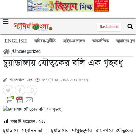
Daskahania
ENGLISH
অনিয়ম-দুর্নীতি
আইন-আদালত
আন্তর্জাতিক
আমাদের ব্লগ
/
Uncategorized
চুয়াডাঙ্গায় যৌতুকের বলি এক গৃহবধু
শ্যামলবাংলা ডেস্ক
জানুয়ারি ১৯, ২০১৪ ৬:১২ অপরাহ্ণ
খবর টি পড়েছেন :
২৩১
চুয়াডাঙ্গা সংবাদদাতা : চুয়াডাঙ্গার দামুড়হুদার রামনগরে যৌতুকের