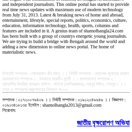
and independent journalism. This online portal has started to provide
real time news updates with maximum use of modern technology
from July 31, 2013. Latest & breaking news of home and abroad,
entertainment, lifestyle, special reports, politics, economics, culture,
education, information technology, health, sports, columns and
features are included in it. A genius team of shamolbangla24.com
has been built with a group of countrys energetic young journalists.
We are trying to build a bridge with Bengali around the world and
adding a new dimension to online news portal. The home of
materialistic news.
সম্পাদক-প্রকাশক : রফিকুল ইসলাম আধার
উপদেষ্টা সম্পাদক : সোলায়মান খাঁন মজনু ।। নির্বাহী সম্পাদক : মোহাম্মদ জুবায়ের রহমান
ব্যবস্থাপনা সম্পাদক-১ : ফারহানা পারভীন মুন্নী ।। ব্যবস্থাপনা সম্পাদক-২ :
আলমগীর কিবরিয়া কামরুল অফিস : বটতলা (কালিরবাজার) শেরপুর টাউন, শেরপুর। ।।
তথ্য ও সম্প্রচার মন্ত্রণালয়ের নিবন্ধন নং-৮২
সম্পাদক : ০১৭২০০৭৯৪০৯ ।। নির্বাহী সম্পাদক : ০১৯১২০৪৯৯৪৬ ।। বিজ্ঞাপন :
০১৯১৩৪১৮১৩৫ ইমেইল : shamolbangla2013@gmail.com
শিরোনাম:
জাতীয় বৃক্ষরোপণ অভিযানে