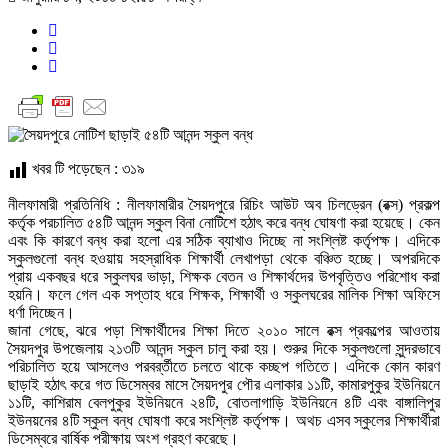
খবর টি পড়েছেন :
৩১৯
নীলফামারী প্রতিনিধি : নীলফামারীর সৈয়দপুরে রিচিং আউট অব চিলড্রেন (রক্স) প্রকল্প
কর্তৃক পরচালিত ৫৪টি আনন্দ স্কুল বিনা নোটিশে হঠাৎ করে বন্ধ ঘোষণা করা হয়েছে। কেন
এবং কি কারণে বন্ধ করা হলো এর সঠিক ব্যাখাও দিচ্ছে না সংশ্লিষ্ট কর্তৃপক্ষ। এদিকে
স্কুলগুলো বন্ধ হওয়ায় সহস্রাধিক শিক্ষার্থী লেখাপড়া থেকে বঞ্চিত হচ্ছে। অপরদিকে
প্রায় একবছর ধরে স্কুলঘর ভাড়া, শিক্ষক বেতন ও শিক্ষার্থদের উপবৃত্তিও পরিশোধ করা
হয়নি। ফলে গেল এক সপ্তাহ ধরে শিক্ষক, শিক্ষার্থী ও স্কুলঘরের মালিক শিক্ষা অফিসে
ধর্ণা দিচ্ছেন।
জানা গেছে, ঝরে পড়া শিক্ষার্থীদের শিক্ষা দিতে ২০১০ সালে রক্স প্রকল্পের আওতায়
সৈয়দপুর উপজেলায় ২১৩টি আনন্দ স্কুল চালু করা হয়। শুরুর দিকে স্কুলগুলো সুন্দরভাবে
পরিচালিত হয়ে আসলেও পরবর্র্তীতে চলতে থাকে কচ্ছপ গতিতে। এদিকে কোন কারণ
ছাড়াই হঠাৎ করে গত ডিসেম্বর মাসে সৈয়দপুর পৌর এলাকার ১১টি, কামারপুকুর ইউনিয়নে
১১টি, কাশিরাম বেলপুকুর ইউনিয়নে ২৪টি, বোতলাগাড়ি ইউনিয়নে ৪টি এবং বাঙ্গালিপুর
ইউনয়নের ৪টি স্কুল বন্ধ ঘোষণা করে সংশ্লিষ্ট কর্তৃপক্ষ। অথচ এসব স্কুলের শিক্ষার্থীরা
ডিসেম্বরে বার্ষিক পরীক্ষায় অংশ গ্রহণ করেছে।