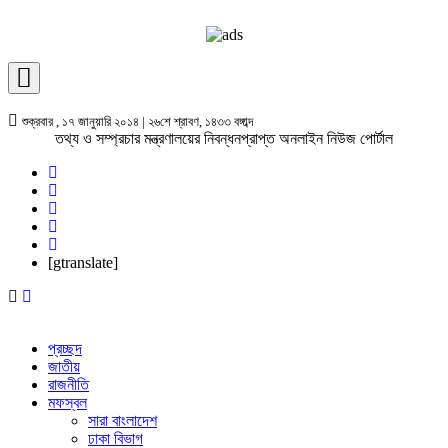
শুক্রবার , ১৭ জানুয়ারি ২০১৪ | ২৬শে শ্রাবণ, ১৪৩৩ বঙ্গাব্দ
তথ্য ও সম্প্রচার মন্ত্রণালয়ের নিবন্ধনপ্রাপ্ত অনলাইন নিউজ পোর্টাল
[gtranslate]
প্রচ্ছদ
জাতীয়
রাজনীতি
মফস্বল
সারা বাংলাদেশ
ঢাকা বিভাগ