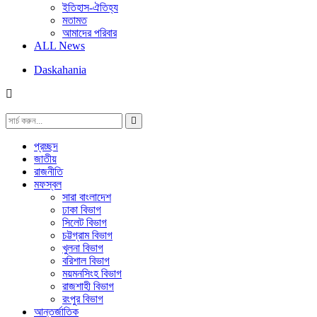
ইতিহাস-ঐতিহ্য
মতামত
আমাদের পরিবার
ALL News
Daskahania
প্রচ্ছদ
জাতীয়
রাজনীতি
মফস্বল
সারা বাংলাদেশ
ঢাকা বিভাগ
সিলেট বিভাগ
চট্টগ্রাম বিভাগ
খুলনা বিভাগ
বরিশাল বিভাগ
ময়মনসিংহ বিভাগ
রাজশাহী বিভাগ
রংপুর বিভাগ
আন্তর্জাতিক