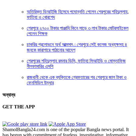
অতিরিক্ত ডিআইজি হিসেবে পদোন্নতি পেলেন শেরপুরের শহিদুল্লাহ,
ফাতিহা ও খোরশেদ
শেরপুরে ২৭০০ টাকার পাঞ্জাবি কিনে সাড়ে ৩ লাখ টাকার মোটরসাইকেল
পেলেন শিক্ষক
চাকরির প্রলোভনে অর্থ আত্মসাৎ : শেরপুরে সেই কলেজ অধ্যক্ষসহ ৪
জনকে কারাগারে পাঠানোর আদেশ
শেরপুরের শহিদুল্লাহ রমনার ডিসি, ফাতিহা সিআইডি ও মোস্তাফিজ
নীলফামারির এসপি
রাজধানী থেকে এক ব্যক্তিকে গ্রেফতারের পর শেরপুরে জাল টাকা ও
ফেনসিডিল উদ্ধার
অন্যান্য
GET THE APP
ShamolBangla24.com is one of the popular Bangla news portal. It
has begun with commitment of fearless, investigative, informative