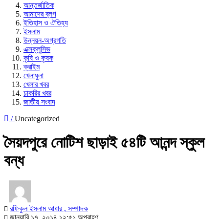
আন্তর্জাতিক
আমাদের ব্লগ
ইতিহাস ও ঐতিহ্য
ইসলাম
উন্নয়ন-অগ্রগতি
এক্সক্লুসিভ
কৃষি ও কৃষক
ক্রাইম
খেলাধুলা
খেলার খবর
চাকরির খবর
জাতীয় সংবাদ
/
Uncategorized
সৈয়দপুরে নোটিশ ছাড়াই ৫৪টি আনন্দ স্কুল
বন্ধ
রফিকুল ইসলাম আধার , সম্পাদক
জানুয়ারি ১৭, ২০১৪ ১২:৫১ অপরাহ্ণ