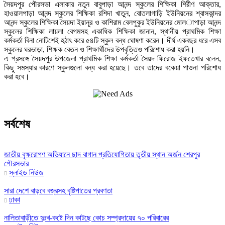
সৈয়দপুর পৌরসভা এলাকার নতুন বাবুপাড়া আনন্দ স্কুলের শিক্ষিকা শিরীণ আক্তার,
হাওয়ালপাড়া আনন্দ স্কুলের শিক্ষিকা রশিদা খাতুন, বোতলাগাড়ি ইউনিয়নের শ্বাসকান্দর
আনন্দ স্কুলের শিক্ষিকা সৈয়দা ইয়ানূর ও কাশিরাম বেলপুকুর ইউনিয়নের মোল­াপাড়া আনন্দ
স্কুলের শিক্ষিকা লায়লা বেগমসহ একাধিক শিক্ষিকা জানান, স্থানীয় প্রাথমিক শিক্ষা
কর্মকর্তা বিনা নোটিশেই হঠাৎ করে ৫৪টি স্কুল বন্ধ ঘোষণা করেন। দীর্ঘ একবছর ধরে এসব
স্কুলের ঘরভাড়া, শিক্ষক বেতন ও শিক্ষার্থীদের উপবৃত্তিও পরিশোধ করা হয়নি।
এ প্রসঙ্গে সৈয়দপুর উপজেলা প্রাথমিক শিক্ষা কর্মকর্তা সৈয়দ ফিরোজ ইফতেখার বলেন,
কিছু সমস্যার কারণে স্কুলগুলো বন্ধ করা হয়েছে। তবে তাদের বকেয়া পাওনা পরিশোধ
করা হবে।
সর্বশেষ
জাতীয় বৃক্ষরোপণ অভিযানে ছাদ বাগান প্রতিযোগিতায় তৃতীয় স্থান অর্জন শেরপুর
পৌরসভার
স্লাইড নিউজ
সারা দেশে বাড়বে বজ্রসহ বৃষ্টিপাতের প্রবণতা
ঢাকা
নালিতাবাড়ীতে দুঃখ-কষ্টে দিন কাটছে কোচ সম্প্রদায়ের ৭০ পরিবারের