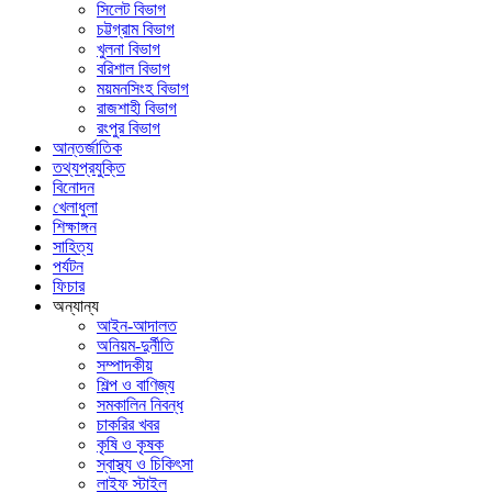
সিলেট বিভাগ
চট্টগ্রাম বিভাগ
খুলনা বিভাগ
বরিশাল বিভাগ
ময়মনসিংহ বিভাগ
রাজশাহী বিভাগ
রংপুর বিভাগ
আন্তর্জাতিক
তথ্যপ্রযুক্তি
বিনোদন
খেলাধুলা
শিক্ষাঙ্গন
সাহিত্য
পর্যটন
ফিচার
অন্যান্য
আইন-আদালত
অনিয়ম-দুর্নীতি
সম্পাদকীয়
শিল্প ও বাণিজ্য
সমকালিন নিবন্ধ
চাকরির খবর
কৃষি ও কৃষক
স্বাস্থ্য ও চিকিৎসা
লাইফ স্টাইল