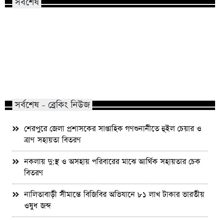
সর্বশেষ
নীরবতা কি অভিমান, নাকি এক অদৃশ্য
ইংল্যান্ডকে হারানোর দি
মানসিক নির্যাতন?
দিবস’ ঘোষণা করল আর্জে
সর্বশেষ - ব্রেকিং নিউজ
শেরপুরে জেলা প্রশাসকের সাপ্তাহিক গণশুনানীতে হুইল চেয়ার ও
ত্রাণ সহায়তা বিতরণ
নকলায় দু:স্থ ও অসহায় পরিবারের মাঝে আর্থিক সহায়তার চেক
বিতরণ
নালিতাবাড়ী সীমান্তে বিজিবির অভিযানে ৮১ লাখ টাকার ভারতীয়
ওষুধ জব্দ