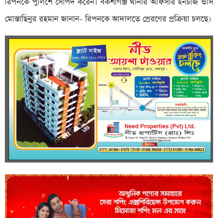
রিপনকে পুলিশে সোপর্দ করেন। বকশীগঞ্জ থানার অফিসার ইনচার্জ ওসি
মোস্তাছিনুর রহমান জানান- রিপনকে আদালতে প্রেরণের প্রক্রিয়া চলছে।