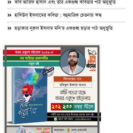
কবি আরিফ হাসান এবং তাঁর একগুচ্ছ কবিতার পাঠ অনুভূতি
হাদিউল ইসলামের কবিতা : বহুমাত্রিক চেতনায় ঋদ্ধ
ছড়াকার নূরুল ইসলাম মনি’র একগুচ্ছ ছড়ার পাঠ অনুভূতি