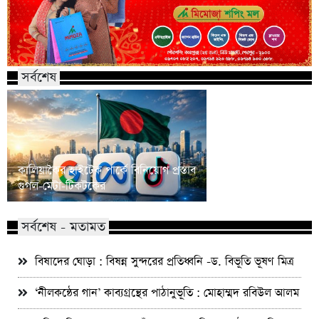
সর্বশেষ
কালিয়াকৈর হাইটেক পার্কে বিনিয়োগ প্রস্তাব
শেরপুরে মৃগী নদীতে মি
গুগল-মেটা-টিকটকের
যুবকের লাশ
সর্বশেষ - মতামত
বিষাদের ঘোড়া : বিষন্ন সুন্দরের প্রতিধ্বনি -ড. বিভূতি ভূষণ মিত্র
‘নীলকন্ঠের গান’ কাব্যগ্রন্থের পাঠানুভূতি : মোহাম্মদ রবিউল আলম