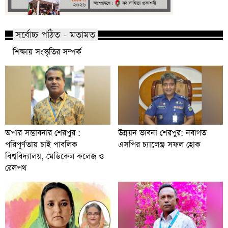
সর্বোচ্চ পঠিত - মতামত
শিক্ষায় সংস্কৃতির সম্পর্ক
অপার সম্ভাবনার শেরপুর :
উন্নয়ন ভাবনা শেরপুর: নবাগত
পরিপূর্ণতায় চাই পাবলিক
এসপির চ্যালেঞ্জ সফল হোক
বিশ্ববিদ্যালয়, মেডিকেল কলেজ ও
রেলপথ