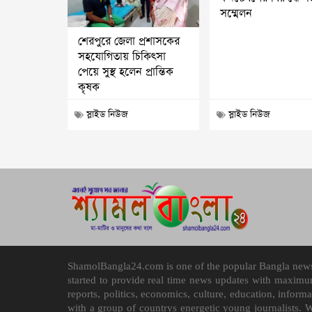
সম্মেলন
শেরপুরে জেলা প্রশাসকের
সহযোগিতায় চিকিৎসা
পেয়ে সুস্থ হলেন প্রান্তিক
কৃষক
স্লাইড নিউজ
স্লাইড নিউজ
ShamolBangla24.com is one of the popular Bangla news p
started to provide real time news updates with maximu
reports, politics, economics, culture, education, infor
with a group of countrys energetic young journalists. 