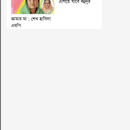
এগিয়ে যাবে বহুদূর
আমার মা : শেখ হাসিনা
এমপি