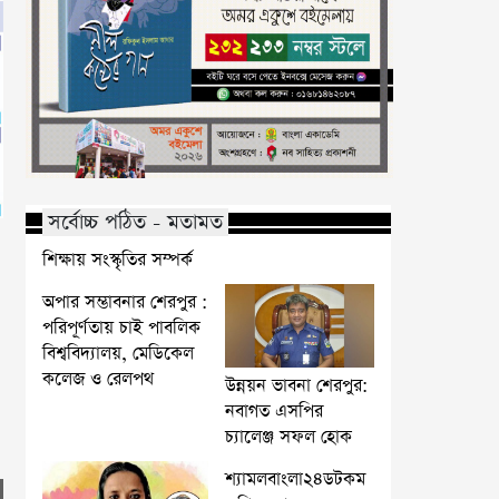
সর্বোচ্চ পঠিত - মতামত
শিক্ষায় সংস্কৃতির সম্পর্ক
অপার সম্ভাবনার শেরপুর :
পরিপূর্ণতায় চাই পাবলিক
বিশ্ববিদ্যালয়, মেডিকেল
কলেজ ও রেলপথ
উন্নয়ন ভাবনা শেরপুর:
নবাগত এসপির
চ্যালেঞ্জ সফল হোক
শ্যামলবাংলা২৪ডটকম