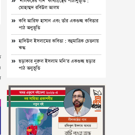
‘নীলকন্ঠের গান’ কাব্যগ্রন্থের পাঠানুভূতি :
মোহাম্মদ রবিউল আলম
কবি আরিফ হাসান এবং তাঁর একগুচ্ছ কবিতার
পাঠ অনুভূতি
হাদিউল ইসলামের কবিতা : বহুমাত্রিক চেতনায়
ঋদ্ধ
ি
ছড়াকার নূরুল ইসলাম মনি’র একগুচ্ছ ছড়ার
।
পাঠ অনুভূতি
ন