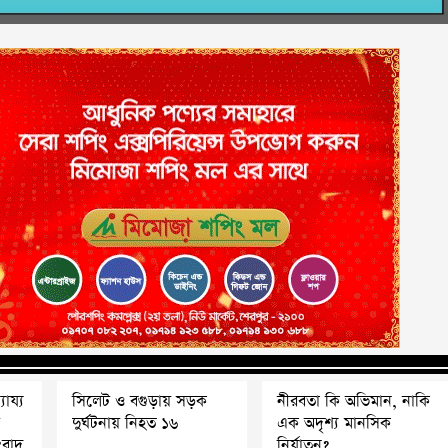
যায্য
সিলেট ও বগুড়ায় সড়ক
নীরবতা কি অভিমান, নাকি
শ
দুর্ঘটনায় নিহত ১৬
এক অদৃশ্য মানসিক
ংবাদ
নির্যাতন?