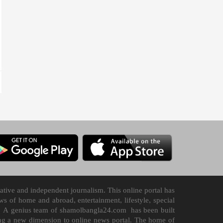
tive and independent journalism. This online portal has
 of home and abroad, entertainment, lifestyle, special
n it. A genius team of shamolbangla24.com has been built
ding a new dimension to online news portal. The home of