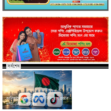
সর্বশেষ
কালিয়াকৈর হাইটেক পার্কে বিনিয়োগ প্রস্তাব
শেরপুরে মৃগী নদীতে মি
গুগল-মেটা-টিকটকের
যুবকের লাশ