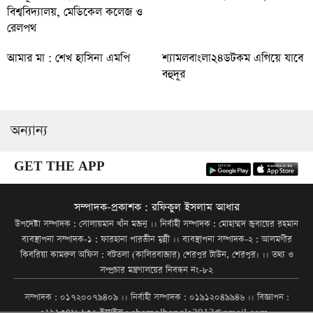
বিশ্ববিদ্যালয়, মেডিকেল কলেজ ও
রেলপথ
আমার মা : শেখ হাসিনা এমপি
শ্যামলবাংলা২৪ডটকম এগিয়ে যাবে
বহুদূর
অন্যান্য
GET THE APP
সম্পাদক-প্রকাশক : রফিকুল ইসলাম আধার
উপদেষ্টা সম্পাদক : সোলায়মান খাঁন মজনু ।। নির্বাহী সম্পাদক : মোহাম্মদ জুবায়ের রহমান
ব্যবস্থাপনা সম্পাদক-১ : ফারহানা পারভীন মুন্নী ।। ব্যবস্থাপনা সম্পাদক-২ : আলমগীর
কিবরিয়া কামরুল অফিস : বটতলা (কালিরবাজার) শেরপুর টাউন, শেরপুর। ।। তথ্য ও
সম্প্রচার মন্ত্রণালয়ের নিবন্ধন নং-৮২
সম্পাদক : ০১৭২০০৭৯৪০৯ ।। নির্বাহী সম্পাদক : ০১৯১২০৪৯৯৪৬ ।। বিজ্ঞাপন :
০১৯১৩৪১৮১৩৫ ইমেইল : shamolbangla2013@gmail.com