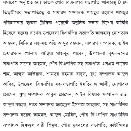
সমাবেশ অনুষ্ঠিত হয়। ছাতক পৌর বিএনপির সভাপতি আলহাজ্ব সৈয়দ
তিতুমীরের সভাপতিত্বে ও সাধারণ সম্পাদক শামছুর রহমান শামছুর
পরিচালনায় ছাতক ট্রাফিক পয়েন্টে অনুষ্ঠিত সভায় বিশেষ অতিথি
হিসেবে বক্তব্য রাখেন উপজেলা বিএনপির সভাপতি আলহাজ্ব মোশতাক
আহমদ, সিনিয়র সহ-সভাপতি আব্দুর রহমান, সাধারণ সম্পাদক, ভাইস
চেয়ারম্যান গোলাম আম্বিয়া মাজকুর পাবেল, উপজেলা কৃষকদলের
সভাপতি সালেহ আহমদ, পৌর বিএনপির সহ-সভাপতি এসএম লায়েক
শাহ, আব্দুল আউয়াল, শামসুর রহমান বাবুল, যুগ্ম সম্পাদক আব্দুল
কাবির, উপজেলা বিএনপির সহ-সভাপতি ইমতিয়াজ আলী, মোশারফ
হোসেন, যুগ্ম সম্পাদক আবুল হোসেন, আইন বিষয়ক সম্পাদক এড.
আব্দুল কাহার, দপ্তর সম্পাদক জাহেদুল ইসলাম আহবাব, সহ-সাংগঠনিক
সম্পাদক কয়েছ আহমদ, আব্দুল মোমিন, পৌর বিএনপির সাংগঠনিক
সম্পাদক হিফজুল বারী শিমুল, পৌর যুবদলের সভাপতি, কাউন্সিলর