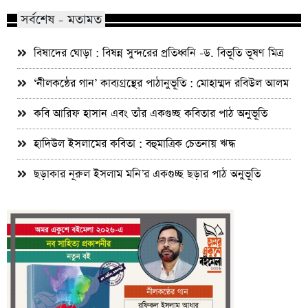
সর্বশেষ - মতামত
বিষাদের ঘোড়া : বিষন্ন সুন্দরের প্রতিধ্বনি -ড. বিভূতি ভূষণ মিত্র
‘নীলকন্ঠের গান’ কাব্যগ্রন্থের পাঠানুভূতি : মোহাম্মদ রবিউল আলম
কবি আরিফ হাসান এবং তাঁর একগুচ্ছ কবিতার পাঠ অনুভূতি
হাদিউল ইসলামের কবিতা : বহুমাত্রিক চেতনায় ঋদ্ধ
ছড়াকার নূরুল ইসলাম মনি’র একগুচ্ছ ছড়ার পাঠ অনুভূতি