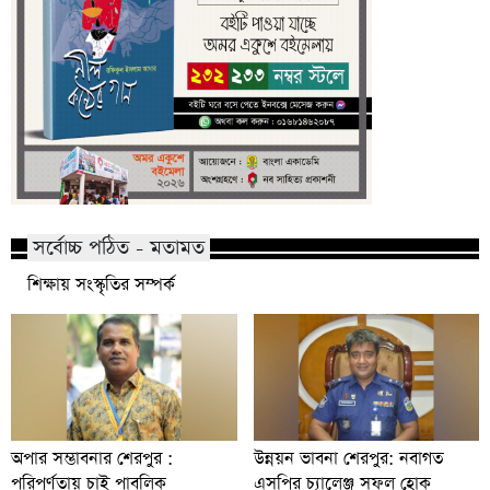
সর্বোচ্চ পঠিত - মতামত
শিক্ষায় সংস্কৃতির সম্পর্ক
অপার সম্ভাবনার শেরপুর :
উন্নয়ন ভাবনা শেরপুর: নবাগত
পরিপূর্ণতায় চাই পাবলিক
এসপির চ্যালেঞ্জ সফল হোক