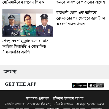
জনকে কারাগারে পাঠানোর আদেশ
মোটরসাইকেল পেলেন শিক্ষক
রাজধানী থেকে এক ব্যক্তিকে
গ্রেফতারের পর শেরপুরে জাল টাকা
ও ফেনসিডিল উদ্ধার
শেরপুরের শহিদুল্লাহ রমনার ডিসি,
ফাতিহা সিআইডি ও মোস্তাফিজ
নীলফামারির এসপি
অন্যান্য
GET THE APP
সম্পাদক-প্রকাশক : রফিকুল ইসলাম আধার
উপদেষ্টা সম্পাদক : সোলায়মান খাঁন মজনু ।। নির্বাহী সম্পাদক : মোহাম্মদ জুবায়ের রহমান