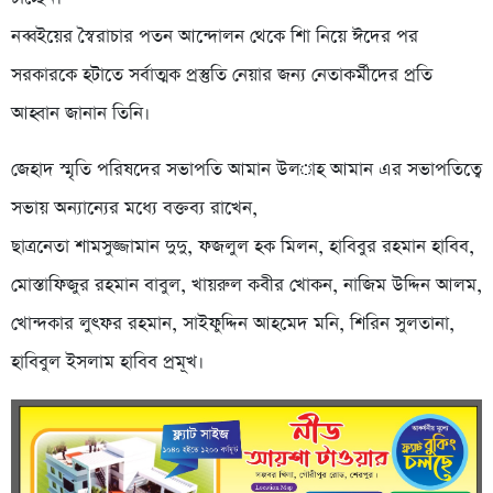
নব্বইয়ের স্বৈরাচার পতন আন্দোলন থেকে শিা নিয়ে ঈদের পর
সরকারকে হটাতে সর্বাত্মক প্রস্তুতি নেয়ার জন্য নেতাকর্মীদের প্রতি
আহ্বান জানান তিনি।
জেহাদ স্মৃতি পরিষদের সভাপতি আমান উল­াহ আমান এর সভাপতিত্বে
সভায় অন্যান্যের মধ্যে বক্তব্য রাখেন,
ছাত্রনেতা শামসুজ্জামান দুদু, ফজলুল হক মিলন, হাবিবুর রহমান হাবিব,
মোস্তাফিজুর রহমান বাবুল, খায়রুল কবীর খোকন, নাজিম উদ্দিন আলম,
খোন্দকার লুৎফর রহমান, সাইফুদ্দিন আহমেদ মনি, শিরিন সুলতানা,
হাবিবুল ইসলাম হাবিব প্রমূখ।