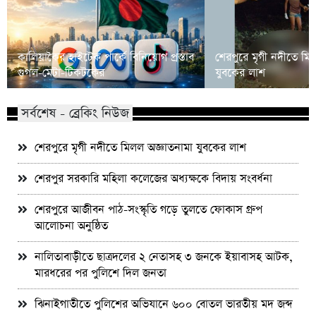
কালিয়াকৈর হাইটেক পার্কে বিনিয়োগ প্রস্তাব
শেরপুরে মৃগী নদীতে মি
গুগল-মেটা-টিকটকের
যুবকের লাশ
সর্বশেষ - ব্রেকিং নিউজ
শেরপুরে মৃগী নদীতে মিলল অজ্ঞাতনামা যুবকের লাশ
শেরপুর সরকারি মহিলা কলেজের অধ্যক্ষকে বিদায় সংবর্ধনা
শেরপুরে আজীবন পাঠ-সংস্কৃতি গড়ে তুলতে ফোকাস গ্রুপ
আলোচনা অনুষ্ঠিত
নালিতাবাড়ীতে ছাত্রদলের ২ নেতাসহ ৩ জনকে ইয়াবাসহ আটক,
মারধরের পর পুলিশে দিল জনতা
ঝিনাইগাতীতে পুলিশের অভিযানে ৬০০ বোতল ভারতীয় মদ জব্দ