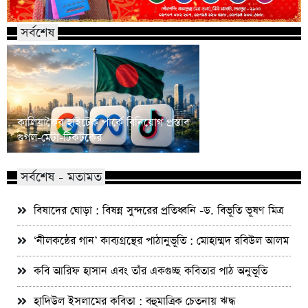
সর্বশেষ
কালিয়াকৈর হাইটেক পার্কে বিনিয়োগ প্রস্তাব
শেরপুরে মৃগী নদীতে মি
গুগল-মেটা-টিকটকের
যুবকের লাশ
সর্বশেষ - মতামত
বিষাদের ঘোড়া : বিষন্ন সুন্দরের প্রতিধ্বনি -ড. বিভূতি ভূষণ মিত্র
‘নীলকন্ঠের গান’ কাব্যগ্রন্থের পাঠানুভূতি : মোহাম্মদ রবিউল আলম
কবি আরিফ হাসান এবং তাঁর একগুচ্ছ কবিতার পাঠ অনুভূতি
হাদিউল ইসলামের কবিতা : বহুমাত্রিক চেতনায় ঋদ্ধ