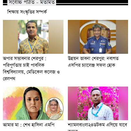
সর্বোচ্চ পঠিত - মতামত
শিক্ষায় সংস্কৃতির সম্পর্ক
অপার সম্ভাবনার শেরপুর :
উন্নয়ন ভাবনা শেরপুর: নবাগত
পরিপূর্ণতায় চাই পাবলিক
এসপির চ্যালেঞ্জ সফল হোক
বিশ্ববিদ্যালয়, মেডিকেল কলেজ ও
রেলপথ
আমার মা : শেখ হাসিনা এমপি
শ্যামলবাংলা২৪ডটকম এগিয়ে যাবে