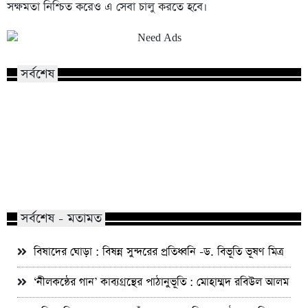
সক্ষমতা নিশ্চিত করেও এ সেবা চালু করতে হবে।
সর্বশেষ
সংস্কারের পথে ফিরুন, 
উজাড় হচ্ছে গারো পাহাড়ের বাঁশঝাড়,
উপেক্ষা করে স্থায়ী সমাধ
হুমকির মুখে পরিবেশের ভারসাম্য
জামায়াত আমির
সর্বশেষ - মতামত
বিষাদের ঘোড়া : বিষন্ন সুন্দরের প্রতিধ্বনি -ড. বিভূতি ভূষণ মিত্র
‘নীলকন্ঠের গান’ কাব্যগ্রন্থের পাঠানুভূতি : মোহাম্মদ রবিউল আলম