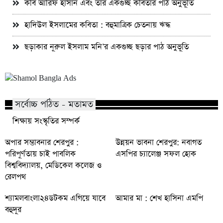
কবি আরিফ হাসান এবং তাঁর একগুচ্ছ কবিতার পাঠ অনুভূতি
হাদিউল ইসলামের কবিতা : বহুমাত্রিক চেতনায় ঋদ্ধ
ছড়াকার নূরুল ইসলাম মনি’র একগুচ্ছ ছড়ার পাঠ অনুভূতি
সর্বোচ্চ পঠিত - মতামত
শিক্ষায় সংস্কৃতির সম্পর্ক
অপার সম্ভাবনার শেরপুর :
উন্নয়ন ভাবনা শেরপুর: নবাগত
পরিপূর্ণতায় চাই পাবলিক
এসপির চ্যালেঞ্জ সফল হোক
বিশ্ববিদ্যালয়, মেডিকেল কলেজ ও
রেলপথ
শ্যামলবাংলা২৪ডটকম এগিয়ে যাবে
আমার মা : শেখ হাসিনা এমপি
বহুদূর