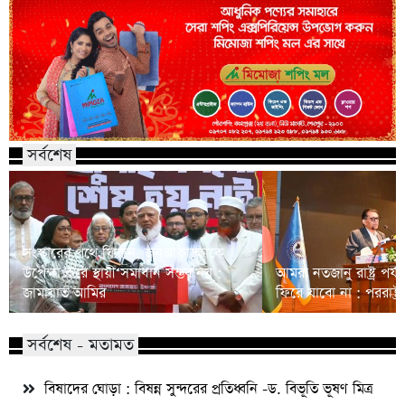
সর্বশেষ
সংস্কারের পথে ফিরুন, জনআকাঙ্ক্ষাকে
উপেক্ষা করে স্থায়ী সমাধান সম্ভব নয় :
আমরা নতজানু রাষ্ট্র পর
জামায়াত আমির
ফিরে যাবো না : পররাষ্ট্রমন্
সর্বশেষ - মতামত
বিষাদের ঘোড়া : বিষন্ন সুন্দরের প্রতিধ্বনি -ড. বিভূতি ভূষণ মিত্র