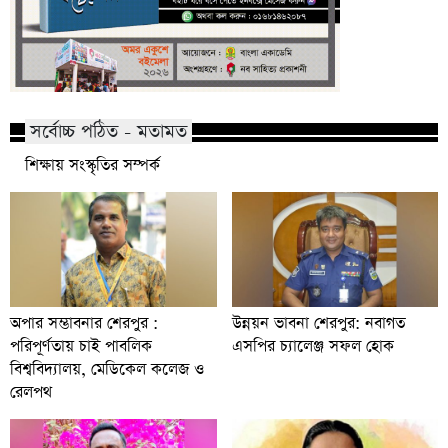
সর্বোচ্চ পঠিত - মতামত
শিক্ষায় সংস্কৃতির সম্পর্ক
অপার সম্ভাবনার শেরপুর :
উন্নয়ন ভাবনা শেরপুর: নবাগত
পরিপূর্ণতায় চাই পাবলিক
এসপির চ্যালেঞ্জ সফল হোক
বিশ্ববিদ্যালয়, মেডিকেল কলেজ ও
রেলপথ