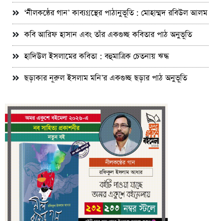
‘নীলকন্ঠের গান’ কাব্যগ্রন্থের পাঠানুভূতি : মোহাম্মদ রবিউল আলম
কবি আরিফ হাসান এবং তাঁর একগুচ্ছ কবিতার পাঠ অনুভূতি
হাদিউল ইসলামের কবিতা : বহুমাত্রিক চেতনায় ঋদ্ধ
ছড়াকার নূরুল ইসলাম মনি’র একগুচ্ছ ছড়ার পাঠ অনুভূতি