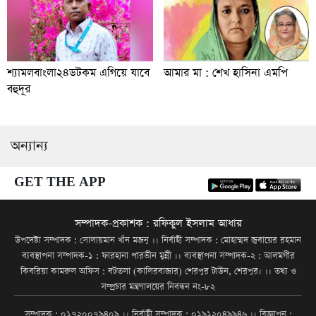
শ্যামলবাংলা২৪ডটকম এগিয়ে যাবে
আমার মা : শেখ হাসিনা এমপি
বহুদূর
অন্যান্য
GET THE APP
সম্পাদক-প্রকাশক : রফিকুল ইসলাম আধার
উপদেষ্টা সম্পাদক : সোলায়মান খাঁন মজনু ।। নির্বাহী সম্পাদক : মোহাম্মদ জুবায়ের রহমান
ব্যবস্থাপনা সম্পাদক-১ : ফারহানা পারভীন মুন্নী ।। ব্যবস্থাপনা সম্পাদক-২ : আলমগীর
কিবরিয়া কামরুল অফিস : বটতলা (কালিরবাজার) শেরপুর টাউন, শেরপুর। ।। তথ্য ও
সম্প্রচার মন্ত্রণালয়ের নিবন্ধন নং-৮২
সম্পাদক : ০১৭২০০৭৯৪০৯ ।। নির্বাহী সম্পাদক : ০১৯১২০৪৯৯৪৬ ।। বিজ্ঞাপন :