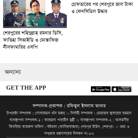
গ্রেফতারের পর শেরপুরে জাল টাকা
ও ফেনসিডিল উদ্ধার
শেরপুরের শহিদুল্লাহ রমনার ডিসি,
ফাতিহা সিআইডি ও মোস্তাফিজ
নীলফামারির এসপি
অন্যান্য
GET THE APP
সম্পাদক-প্রকাশক : রফিকুল ইসলাম আধার
উপদেষ্টা সম্পাদক : সোলায়মান খাঁন মজনু ।। নির্বাহী সম্পাদক : মোহাম্মদ জুবায়ের রহমান
ব্যবস্থাপনা সম্পাদক-১ : ফারহানা পারভীন মুন্নী ।। ব্যবস্থাপনা সম্পাদক-২ : আলমগীর
কিবরিয়া কামরুল অফিস : বটতলা (কালিরবাজার) শেরপুর টাউন, শেরপুর। ।। তথ্য ও
সম্প্রচার মন্ত্রণালয়ের নিবন্ধন নং-৮২