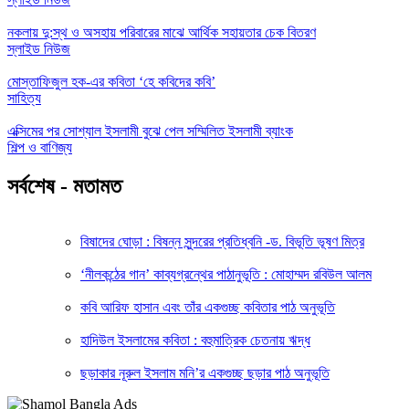
নকলায় দু:স্থ ও অসহায় পরিবারের মাঝে আর্থিক সহায়তার চেক বিতরণ
স্লাইড নিউজ
মোস্তাফিজুল হক-এর কবিতা ‘হে কবিদের কবি’
সাহিত্য
এক্সিমের পর সোশ্যাল ইসলামী বুঝে পেল সম্মিলিত ইসলামী ব্যাংক
শিল্প ও বাণিজ্য
সর্বশেষ - মতামত
বিষাদের ঘোড়া : বিষন্ন সুন্দরের প্রতিধ্বনি -ড. বিভূতি ভূষণ মিত্র
‘নীলকন্ঠের গান’ কাব্যগ্রন্থের পাঠানুভূতি : মোহাম্মদ রবিউল আলম
কবি আরিফ হাসান এবং তাঁর একগুচ্ছ কবিতার পাঠ অনুভূতি
হাদিউল ইসলামের কবিতা : বহুমাত্রিক চেতনায় ঋদ্ধ
ছড়াকার নূরুল ইসলাম মনি’র একগুচ্ছ ছড়ার পাঠ অনুভূতি