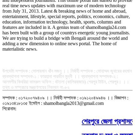
and independent journalism. This online portal has started to provide
real time news updates with maximum use of modern technology
from July 31, 2013. Latest & breaking news of home and abroad,
entertainment, lifestyle, special reports, politics, economics, culture,
education, information technology, health, sports, columns and
features are included in it. A genius team of shamolbangla24.com
has been built with a group of countrys energetic young journalists.
We are trying to build a bridge with Bengali around the world and
adding a new dimension to online news portal. The home of
materialistic news.
সম্পাদক-প্রকাশক : রফিকুল ইসলাম আধার
উপদেষ্টা সম্পাদক : সোলায়মান খাঁন মজনু ।। নির্বাহী সম্পাদক : মোহাম্মদ জুবায়ের রহমান
ব্যবস্থাপনা সম্পাদক-১ : ফারহানা পারভীন মুন্নী ।। ব্যবস্থাপনা সম্পাদক-২ :
আলমগীর কিবরিয়া কামরুল অফিস : বটতলা (কালিরবাজার) শেরপুর টাউন, শেরপুর। ।।
তথ্য ও সম্প্রচার মন্ত্রণালয়ের নিবন্ধন নং-৮২
সম্পাদক : ০১৭২০০৭৯৪০৯ ।। নির্বাহী সম্পাদক : ০১৯১২০৪৯৯৪৬ ।। বিজ্ঞাপন :
০১৯১৩৪১৮১৩৫ ইমেইল : shamolbangla2013@gmail.com
শিরোনাম:
শেরপুরে জেলা প্রশাসকের