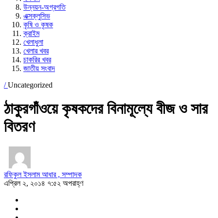
উন্নয়ন-অগ্রগতি
এক্সক্লুসিভ
কৃষি ও কৃষক
ক্রাইম
খেলাধুলা
খেলার খবর
চাকরির খবর
জাতীয় সংবাদ
/
Uncategorized
ঠাকুরগাঁওয়ে কৃষকদের বিনামূল্যে বীজ ও সার
বিতরণ
রফিকুল ইসলাম আধার , সম্পাদক
এপ্রিল ২, ২০১৪ ৭:৫২ অপরাহ্ণ