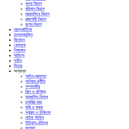
খুলনা বিভাগ
বরিশাল বিভাগ
ময়মনসিংহ বিভাগ
রাজশাহী বিভাগ
রংপুর বিভাগ
আন্তর্জাতিক
তথ্যপ্রযুক্তি
বিনোদন
খেলাধুলা
শিক্ষাঙ্গন
সাহিত্য
পর্যটন
ফিচার
অন্যান্য
আইন-আদালত
অনিয়ম-দুর্নীতি
সম্পাদকীয়
শিল্প ও বাণিজ্য
সমকালিন নিবন্ধ
চাকরির খবর
কৃষি ও কৃষক
স্বাস্থ্য ও চিকিৎসা
লাইফ স্টাইল
ইতিহাস-ঐতিহ্য
মতামত