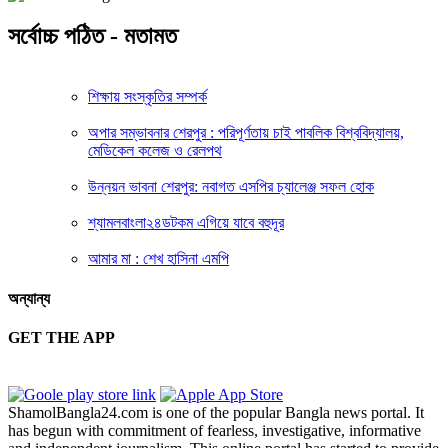
সর্বোচ্চ পঠিত - মতামত
শিক্ষায় সংস্কৃতির সম্পর্ক
অপার সম্ভাবনার শেরপুর : পরিপূর্ণতায় চাই পাবলিক বিশ্ববিদ্যালয়,
মেডিকেল কলেজ ও রেলপথ
উন্নয়ন ভাবনা শেরপুর: নবাগত এসপির চ্যালেঞ্জ সফল হোক
শ্যামলবাংলা২৪ডটকম এগিয়ে যাবে বহুদূর
আমার মা : শেখ হাসিনা এমপি
অন্যান্য
GET THE APP
ShamolBangla24.com is one of the popular Bangla news portal. It
has begun with commitment of fearless, investigative, informative