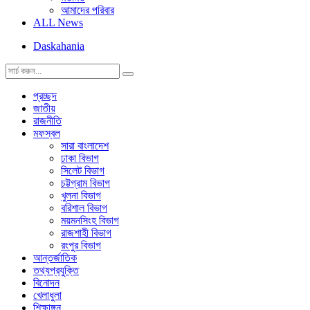
আমাদের পরিবার
ALL News
Daskahania
প্রচ্ছদ
জাতীয়
রাজনীতি
মফস্বল
সারা বাংলাদেশ
ঢাকা বিভাগ
সিলেট বিভাগ
চট্টগ্রাম বিভাগ
খুলনা বিভাগ
বরিশাল বিভাগ
ময়মনসিংহ বিভাগ
রাজশাহী বিভাগ
রংপুর বিভাগ
আন্তর্জাতিক
তথ্যপ্রযুক্তি
বিনোদন
খেলাধুলা
শিক্ষাঙ্গন