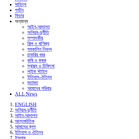
সাহিত্য
পর্যটন
ফিচার
অন্যান্য
আইন-আদালত
অনিয়ম-দুর্নীতি
সম্পাদকীয়
শিল্প ও বাণিজ্য
সমকালিন নিবন্ধ
চাকরির খবর
কৃষি ও কৃষক
স্বাস্থ্য ও চিকিৎসা
লাইফ স্টাইল
ইতিহাস-ঐতিহ্য
মতামত
আমাদের পরিবার
ALL News
ENGLISH
অনিয়ম-দুর্নীতি
আইন-আদালত
আন্তর্জাতিক
আমাদের ব্লগ
ইতিহাস ও ঐতিহ্য
ইসলাম