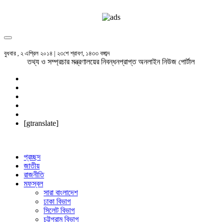
বুধবার , ২ এপ্রিল ২০১৪ | ২৩শে শ্রাবণ, ১৪৩৩ বঙ্গাব্দ
তথ্য ও সম্প্রচার মন্ত্রণালয়ের নিবন্ধনপ্রাপ্ত অনলাইন নিউজ পোর্টাল
[gtranslate]
প্রচ্ছদ
জাতীয়
রাজনীতি
মফস্বল
সারা বাংলাদেশ
ঢাকা বিভাগ
সিলেট বিভাগ
চট্টগ্রাম বিভাগ