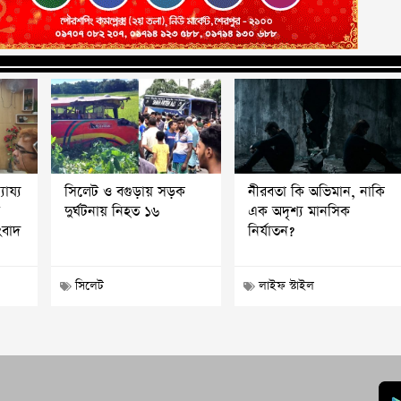
যায্য
সিলেট ও বগুড়ায় সড়ক
নীরবতা কি অভিমান, নাকি
শ
দুর্ঘটনায় নিহত ১৬
এক অদৃশ্য মানসিক
ংবাদ
নির্যাতন?
সিলেট
লাইফ স্টাইল