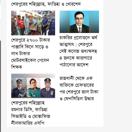
শেরপুরের শহিদুল্লাহ, ফাতিহা ও খোরশেদ
চাকরির প্রলোভনে অর্থ
শেরপুরে ২৭০০ টাকার
আত্মসাৎ : শেরপুরে
পাঞ্জাবি কিনে সাড়ে ৩
সেই কলেজ অধ্যক্ষসহ
লাখ টাকার
৪ জনকে কারাগারে
মোটরসাইকেল পেলেন
পাঠানোর আদেশ
শিক্ষক
রাজধানী থেকে এক
ব্যক্তিকে গ্রেফতারের
পর শেরপুরে জাল টাকা
ও ফেনসিডিল উদ্ধার
শেরপুরের শহিদুল্লাহ
রমনার ডিসি, ফাতিহা
সিআইডি ও মোস্তাফিজ
নীলফামারির এসপি