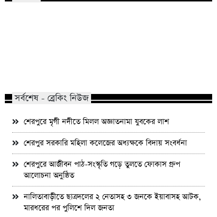
কালিয়াকৈর হাইটেক পার্কে বিনিয়োগ প্রস্তাব
শেরপুরে মৃগী নদীতে মি
গুগল-মেটা-টিকটকের
যুবকের লাশ
সর্বশেষ - ব্রেকিং নিউজ
শেরপুরে মৃগী নদীতে মিলল অজ্ঞাতনামা যুবকের লাশ
শেরপুর সরকারি মহিলা কলেজের অধ্যক্ষকে বিদায় সংবর্ধনা
শেরপুরে আজীবন পাঠ-সংস্কৃতি গড়ে তুলতে ফোকাস গ্রুপ
আলোচনা অনুষ্ঠিত
নালিতাবাড়ীতে ছাত্রদলের ২ নেতাসহ ৩ জনকে ইয়াবাসহ আটক,
মারধরের পর পুলিশে দিল জনতা