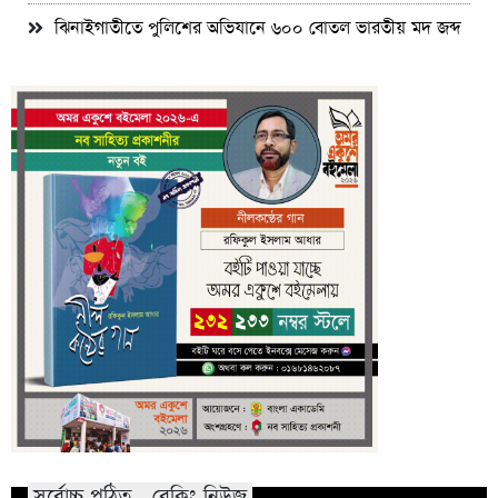
ঝিনাইগাতীতে পুলিশের অভিযানে ৬০০ বোতল ভারতীয় মদ জব্দ
সর্বোচ্চ পঠিত - ব্রেকিং নিউজ