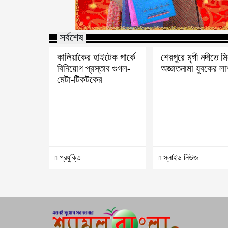
সর্বশেষ
কালিয়াকৈর হাইটেক পার্কে
শেরপুরে মৃগী নদীতে ম
বিনিয়োগ প্রস্তাব গুগল-
অজ্ঞাতনামা যুবকের ল
মেটা-টিকটকের
প্রযুক্তি
স্লাইড নিউজ