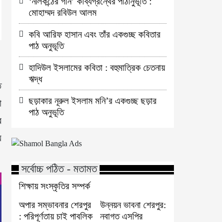
‘নীলকন্ঠের গান’ কাব্যগ্রন্থের পাঠানুভূতি :
মোহাম্মদ রবিউল আলম
কবি আরিফ হাসান এবং তাঁর একগুচ্ছ কবিতার
পাঠ অনুভূতি
হাদিউল ইসলামের কবিতা : বহুমাত্রিক চেতনায়
ঋদ্ধ
ত
ছড়াকার নূরুল ইসলাম মনি’র একগুচ্ছ ছড়ার
া
পাঠ অনুভূতি
র
য়
সর্বোচ্চ পঠিত - মতামত
শিক্ষায় সংস্কৃতির সম্পর্ক
অপার সম্ভাবনার শেরপুর
উন্নয়ন ভাবনা শেরপুর:
: পরিপূর্ণতায় চাই পাবলিক
নবাগত এসপির