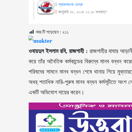
শ্যামলবাংলা ডেস্ক
জানুয়ারি ৩০, ২০১৪ ১২:১৮ অপরাহ্ণ
খবর টি পড়েছেন :
২১১
ওবায়দুল ইসলাম রবি, রাজশাহী :
রাজশাহীর বাঘার আড়ানী
করে তাঁর অনৈতিক কর্মকান্ডের বিরুদ্ধে মানব বন্ধন কর
পরিষদের সামনে মানব বন্ধন শেষে থানায় গিয়ে মুক্তার
অধর্ শতাধিক নারি-পুরুষ মানব বন্ধন কর্মসূচীতে অংশ 
একটি অভিযোগ দায়ের করেন।