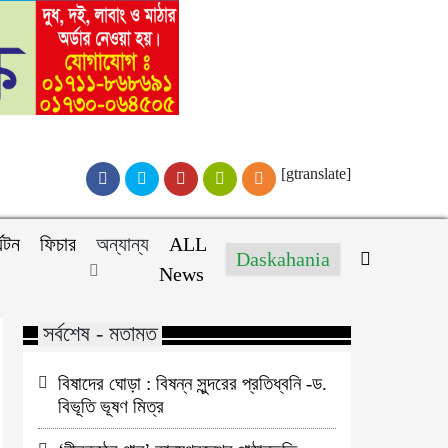
[gtranslate]
্যটন
ফিচার
অন্যান্য
ALL
Daskahania
News
সর্বশেষ - মতামত
বিষাদের ঘোড়া : বিষন্ন সুন্দরের প্রতিধ্বনি -ড.
বিভূতি ভূষণ মিত্র