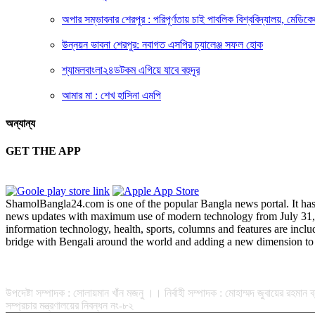
অপার সম্ভাবনার শেরপুর : পরিপূর্ণতায় চাই পাবলিক বিশ্ববিদ্যালয়, মেড
উন্নয়ন ভাবনা শেরপুর: নবাগত এসপির চ্যালেঞ্জ সফল হোক
শ্যামলবাংলা২৪ডটকম এগিয়ে যাবে বহুদূর
আমার মা : শেখ হাসিনা এমপি
অন্যান্য
GET THE APP
ShamolBangla24.com is one of the popular Bangla news portal. It has b
news updates with maximum use of modern technology from July 31, 201
information technology, health, sports, columns and features are incl
bridge with Bengali around the world and adding a new dimension to 
সম্পাদক-প্রকাশক : রফিকুল ইসলাম আধার
উপদেষ্টা সম্পাদক : সোলায়মান খাঁন মজনু ।। নির্বাহী সম্পাদক : মোহাম্মদ জুবায়ের রহম
সম্প্রচার মন্ত্রণালয়ের নিবন্ধন নং-৮২