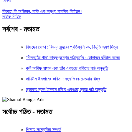
সিলেট
নীরবতা কি অভিমান, নাকি এক অদৃশ্য মানসিক নির্যাতন?
লাইফ স্টাইল
সর্বশেষ - মতামত
বিষাদের ঘোড়া : বিষন্ন সুন্দরের প্রতিধ্বনি -ড. বিভূতি ভূষণ মিত্র
‘নীলকন্ঠের গান’ কাব্যগ্রন্থের পাঠানুভূতি : মোহাম্মদ রবিউল আলম
কবি আরিফ হাসান এবং তাঁর একগুচ্ছ কবিতার পাঠ অনুভূতি
হাদিউল ইসলামের কবিতা : বহুমাত্রিক চেতনায় ঋদ্ধ
ছড়াকার নূরুল ইসলাম মনি’র একগুচ্ছ ছড়ার পাঠ অনুভূতি
সর্বোচ্চ পঠিত - মতামত
শিক্ষায় সংস্কৃতির সম্পর্ক