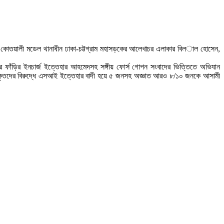
কোতয়ালী মডেল থানাধীন ঢাকা-চট্টগ্রাম মহাসড়কের আলেখাচর এলাকার বিল­াল হোসেন,
জার ফাঁড়ির ইনচার্জ ইত্তেহার আহমেদসহ সঙ্গীয় ফোর্স গোপন সংবাদের ভিত্তিতে অভিযান
ৃতদের বিরুদ্ধে এসআই ইত্তেহার বাদী হয়ে ৫ জনসহ অজ্ঞাত আরও ৮/১০ জনকে আসামী