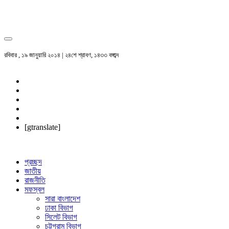
রবিবার , ১৯ জানুয়ারি ২০১৪ | ২৪শে শ্রাবণ, ১৪৩৩ বঙ্গাব্দ
[gtranslate]
প্রচ্ছদ
জাতীয়
রাজনীতি
মফস্বল
সারা বাংলাদেশ
ঢাকা বিভাগ
সিলেট বিভাগ
চট্টগ্রাম বিভাগ