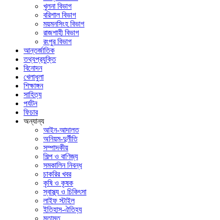
খুলনা বিভাগ
বরিশাল বিভাগ
ময়মনসিংহ বিভাগ
রাজশাহী বিভাগ
রংপুর বিভাগ
আন্তর্জাতিক
তথ্যপ্রযুক্তি
বিনোদন
খেলাধুলা
শিক্ষাঙ্গন
সাহিত্য
পর্যটন
ফিচার
অন্যান্য
আইন-আদালত
অনিয়ম-দুর্নীতি
সম্পাদকীয়
শিল্প ও বাণিজ্য
সমকালিন নিবন্ধ
চাকরির খবর
কৃষি ও কৃষক
স্বাস্থ্য ও চিকিৎসা
লাইফ স্টাইল
ইতিহাস-ঐতিহ্য
মতামত