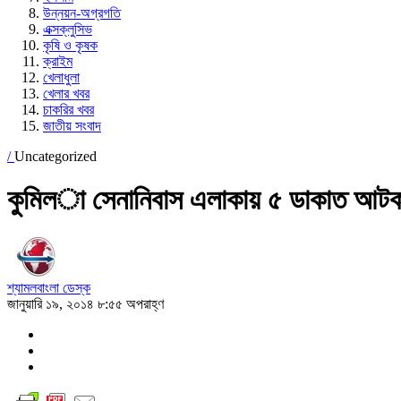
উন্নয়ন-অগ্রগতি
এক্সক্লুসিভ
কৃষি ও কৃষক
ক্রাইম
খেলাধুলা
খেলার খবর
চাকরির খবর
জাতীয় সংবাদ
/
Uncategorized
কুমিল­া সেনানিবাস এলাকায় ৫ ডাকাত আট
শ্যামলবাংলা ডেস্ক
জানুয়ারি ১৯, ২০১৪ ৮:৫৫ অপরাহ্ণ