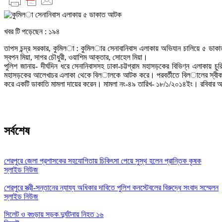
খবর টি পড়েছেন :
১৯৪
তাপস চন্দ্র সরকার, কুমিল­া : কুমিল­ার সেনাবানিবাস এলাকায় অভিযান চালিয়ে ৫
স্বপন মিয়া, সাগর চৌধুরী, ওয়াশিম আক্তার, সোহেল মিয়া।
পুলিশ জানায়- দীর্ঘদিন ধরে সেনানিবাসসহ ঢাকা-চট্টগ্রাম মহাসড়কের বিভিণ্ন এলাকায়
মহাসড়কের আলেখাচর এলাকা থেকে বিল­ালকে আটক করে। পরবর্তীতে বিল­ালের স্বীক
করে একটি ডাকাতি মামলা দায়ের করেন। মামলা নং-৪৯ তারিখ- ১৮/১/২০১৪ইং। রবিবার
সর্বশেষ
শেরপুরে জেলা প্রশাসকের সহযোগিতায় চিকিৎসা পেয়ে সুস্থ হলেন প্রান্তিক কৃষক
স্লাইড নিউজ
শেরপুরে স্ত্রী-সন্তানের ন্যায্য অধিকার দাবিতে পুলিশ কনস্টেবলের বিরুদ্ধে সংবাদ সম্মেলন
স্লাইড নিউজ
সিলেট ও বগুড়ায় সড়ক দুর্ঘটনায় নিহত ১৬