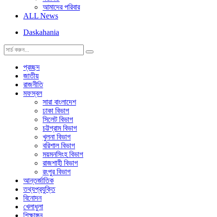
আমাদের পরিবার
ALL News
Daskahania
প্রচ্ছদ
জাতীয়
রাজনীতি
মফস্বল
সারা বাংলাদেশ
ঢাকা বিভাগ
সিলেট বিভাগ
চট্টগ্রাম বিভাগ
খুলনা বিভাগ
বরিশাল বিভাগ
ময়মনসিংহ বিভাগ
রাজশাহী বিভাগ
রংপুর বিভাগ
আন্তর্জাতিক
তথ্যপ্রযুক্তি
বিনোদন
খেলাধুলা
শিক্ষাঙ্গন