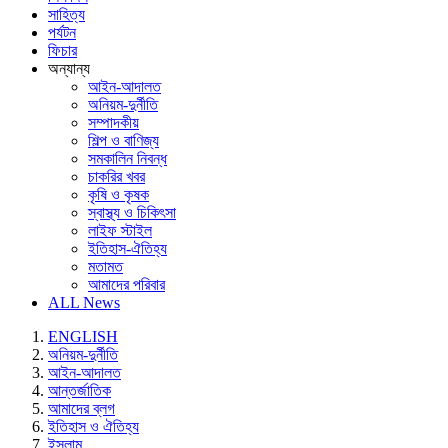
সাহিত্য
পর্যটন
ফিচার
অন্যান্য
আইন-আদালত
অনিয়ম-দুর্নীতি
সম্পাদকীয়
শিল্প ও বাণিজ্য
সমকালিন নিবন্ধ
চাকরির খবর
কৃষি ও কৃষক
স্বাস্থ্য ও চিকিৎসা
লাইফ স্টাইল
ইতিহাস-ঐতিহ্য
মতামত
আমাদের পরিবার
ALL News
ENGLISH
অনিয়ম-দুর্নীতি
আইন-আদালত
আন্তর্জাতিক
আমাদের ব্লগ
ইতিহাস ও ঐতিহ্য
ইসলাম