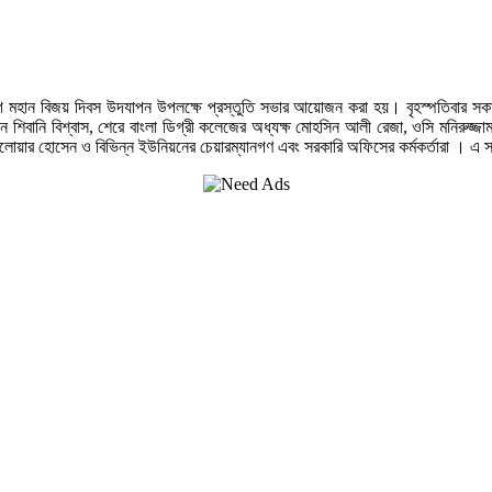
োগে মহান বিজয় দিবস উদযাপন উপলক্ষে প্রস্তুতি সভার আয়োজন করা হয়। বৃহস্পতিবার 
নি বিশ্বাস, শেরে বাংলা ডিগ্রী কলেজের অধ্যক্ষ মোহসিন আলী রেজা, ওসি মনিরুজ্জামান মোল­া
্সি দেলোয়ার হোসেন ও বিভিন্ন ইউনিয়নের চেয়ারম্যানগণ এবং সরকারি অফিসের কর্মকর্তারা 