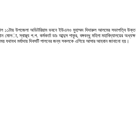
সকাল ১১টায় উপজেলা অডিটরিয়াম ভবনে ইউএনও মুহাম্মদ দিদারুল আলমের সভাপত্বি উক্ত
, স্বাস্থ্য প.প. কর্মকর্তা ডাঃ আব্দুস শাকুর, বঙ্গবন্ধু মহিলা মহাবিদ্যালয়ের অধ্যক্ষ
। এ সময় যথাযথ মর্যাদায় দিবসটি পালনের জন্য সকলকে এগিয়ে আসার আহবান জানানো হয়।