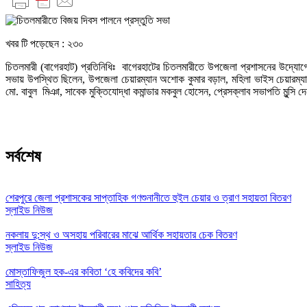
খবর টি পড়েছেন :
২৩০
চিতলমারী (বাগেরহাট) প্রতিনিধিঃ বাগেরহাটের চিতলমারীতে উপজেলা প্রশাসনের উদ্য
সভায় উপস্থিত ছিলেন, উপজেলা চেয়ারম্যান অশোক কুমার বড়াল, মহিলা ভাইস চেয়ারম্যান শিবা
মো. বাবুল মিঞা, সাবেক মুক্তিযোদ্ধা কমান্ডার মকবুল হোসেন, প্রেসক্লাব সভাপতি মুন
সর্বশেষ
শেরপুরে জেলা প্রশাসকের সাপ্তাহিক গণশুনানীতে হুইল চেয়ার ও ত্রাণ সহায়তা বিতরণ
স্লাইড নিউজ
নকলায় দু:স্থ ও অসহায় পরিবারের মাঝে আর্থিক সহায়তার চেক বিতরণ
স্লাইড নিউজ
মোস্তাফিজুল হক-এর কবিতা ‘হে কবিদের কবি’
সাহিত্য