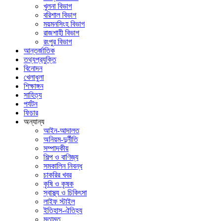
খুলনা বিভাগ
বরিশাল বিভাগ
ময়মনসিংহ বিভাগ
রাজশাহী বিভাগ
রংপুর বিভাগ
আন্তর্জাতিক
তথ্যপ্রযুক্তি
বিনোদন
খেলাধুলা
শিক্ষাঙ্গন
সাহিত্য
পর্যটন
ফিচার
অন্যান্য
আইন-আদালত
অনিয়ম-দুর্নীতি
সম্পাদকীয়
শিল্প ও বাণিজ্য
সমকালিন নিবন্ধ
চাকরির খবর
কৃষি ও কৃষক
স্বাস্থ্য ও চিকিৎসা
লাইফ স্টাইল
ইতিহাস-ঐতিহ্য
মতামত