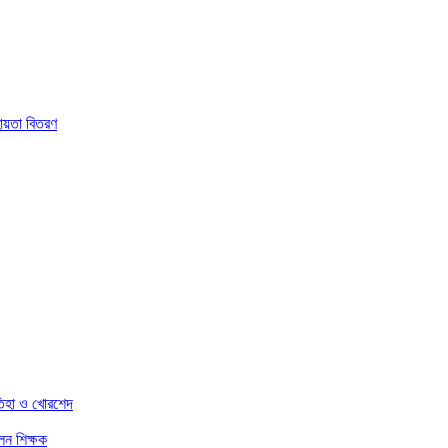
হায়তা বিতরণ
তিহা ও খোরশেদ
েন শিক্ষক