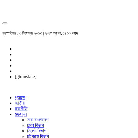
বৃহস্পতিবার , ৫ ডিসেম্বর ২০১৩ | ২৩শে শ্রাবণ, ১৪৩৩ বঙ্গাব্দ
[gtranslate]
প্রচ্ছদ
জাতীয়
রাজনীতি
মফস্বল
সারা বাংলাদেশ
ঢাকা বিভাগ
সিলেট বিভাগ
চট্টগ্রাম বিভাগ