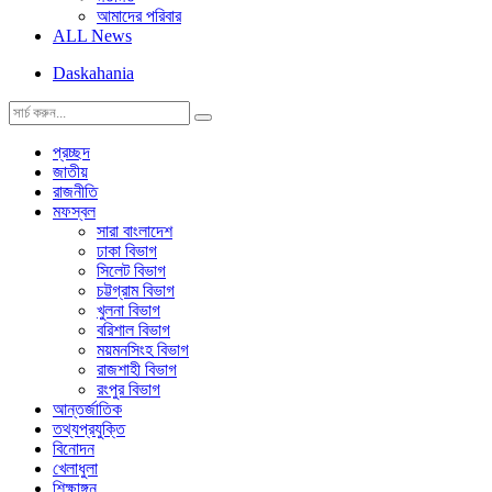
আমাদের পরিবার
ALL News
Daskahania
প্রচ্ছদ
জাতীয়
রাজনীতি
মফস্বল
সারা বাংলাদেশ
ঢাকা বিভাগ
সিলেট বিভাগ
চট্টগ্রাম বিভাগ
খুলনা বিভাগ
বরিশাল বিভাগ
ময়মনসিংহ বিভাগ
রাজশাহী বিভাগ
রংপুর বিভাগ
আন্তর্জাতিক
তথ্যপ্রযুক্তি
বিনোদন
খেলাধুলা
শিক্ষাঙ্গন