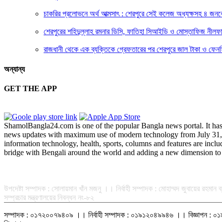
চাকরির প্রলোভনে অর্থ আত্মসাৎ : শেরপুরে সেই কলেজ অধ্যক্ষসহ ৪ জন
শেরপুরের শহিদুল্লাহ রমনার ডিসি, ফাতিহা সিআইডি ও মোস্তাফিজ নীলফ
রাজধানী থেকে এক ব্যক্তিকে গ্রেফতারের পর শেরপুরে জাল টাকা ও ফেনস
অন্যান্য
GET THE APP
ShamolBangla24.com is one of the popular Bangla news portal. It has b
news updates with maximum use of modern technology from July 31, 201
information technology, health, sports, columns and features are incl
bridge with Bengali around the world and adding a new dimension to 
সম্পাদক-প্রকাশক : রফিকুল ইসলাম আধার
উপদেষ্টা সম্পাদক : সোলায়মান খাঁন মজনু ।। নির্বাহী সম্পাদক : মোহাম্মদ জুবায়ের রহম
সম্প্রচার মন্ত্রণালয়ের নিবন্ধন নং-৮২
সম্পাদক : ০১৭২০০৭৯৪০৯ ।। নির্বাহী সম্পাদক : ০১৯১২০৪৯৯৪৬ ।। বিজ্ঞাপ