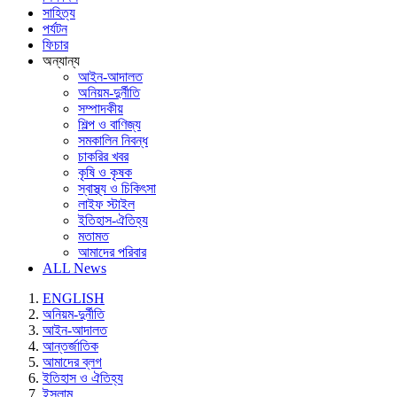
সাহিত্য
পর্যটন
ফিচার
অন্যান্য
আইন-আদালত
অনিয়ম-দুর্নীতি
সম্পাদকীয়
শিল্প ও বাণিজ্য
সমকালিন নিবন্ধ
চাকরির খবর
কৃষি ও কৃষক
স্বাস্থ্য ও চিকিৎসা
লাইফ স্টাইল
ইতিহাস-ঐতিহ্য
মতামত
আমাদের পরিবার
ALL News
ENGLISH
অনিয়ম-দুর্নীতি
আইন-আদালত
আন্তর্জাতিক
আমাদের ব্লগ
ইতিহাস ও ঐতিহ্য
ইসলাম