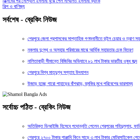
এক্সিমের পর সোশ্যাল ইসলামী বুঝে পেল সম্মিলিত ইসলামী ব্যাংক
শিল্প ও বাণিজ্য
সর্বশেষ - ব্রেকিং নিউজ
শেরপুরে জেলা প্রশাসকের সাপ্তাহিক গণশুনানীতে হুইল চেয়ার ও ত্রাণ স
নকলায় দু:স্থ ও অসহায় পরিবারের মাঝে আর্থিক সহায়তার চেক বিতরণ
নালিতাবাড়ী সীমান্তে বিজিবির অভিযানে ৮১ লাখ টাকার ভারতীয় ওষুধ জব্দ
শেরপুরে বিশ্ব মাতৃদুগ্ধ সপ্তাহ উদযাপন
উজাড় হচ্ছে গারো পাহাড়ের বাঁশঝাড়, হুমকির মুখে পরিবেশের ভারসাম্য
সর্বোচ্চ পঠিত - ব্রেকিং নিউজ
অতিরিক্ত ডিআইজি হিসেবে পদোন্নতি পেলেন শেরপুরের শহিদুল্লাহ, ফা
শেরপুরে ২৭০০ টাকার পাঞ্জাবি কিনে সাড়ে ৩ লাখ টাকার মোটরসাইকেল পেল