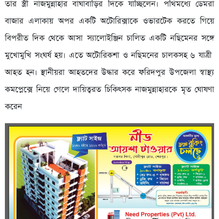
তার স্ত্রী নাজমুন্নাহার বাঘাবাড়ির দিকে যাচ্ছিলেন। পথিমধ্যে ডেমরা
বাজার এলাকায় অপর একটি অটোরিক্সাকে ওভারটেক করতে গিয়ে
বিপরীত দিক থেকে আসা স্যালোইঞ্জিন চালিত একটি নছিমেনর সঙ্গে
মুখোমুখি সংঘর্ষ হয়। এতে অটোরিকশা ও নছিমনের চালকসহ ৬ যাত্রী
আহত হন। স্থানীয়রা আহতদের উদ্ধার করে ফরিদপুর উপজেলা স্বাস্থ্য
কমপ্লেক্সে নিয়ে গেলে দায়িত্বরত চিকিৎসক নাজমুন্নাহারকে মৃত ঘোষণা
করেন