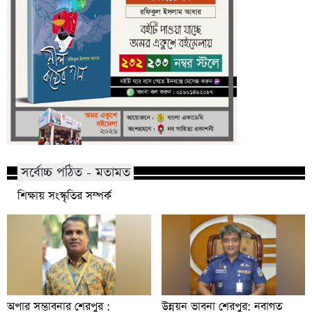
সর্বোচ্চ পঠিত - মতামত
শিক্ষায় সংস্কৃতির সম্পর্ক
অপার সম্ভাবনার শেরপুর :
উন্নয়ন ভাবনা শেরপুর: নবাগত