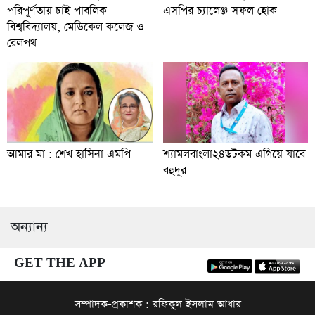
পরিপূর্ণতায় চাই পাবলিক
এসপির চ্যালেঞ্জ সফল হোক
বিশ্ববিদ্যালয়, মেডিকেল কলেজ ও
রেলপথ
আমার মা : শেখ হাসিনা এমপি
শ্যামলবাংলা২৪ডটকম এগিয়ে যাবে
বহুদূর
অন্যান্য
GET THE APP
সম্পাদক-প্রকাশক : রফিকুল ইসলাম আধার