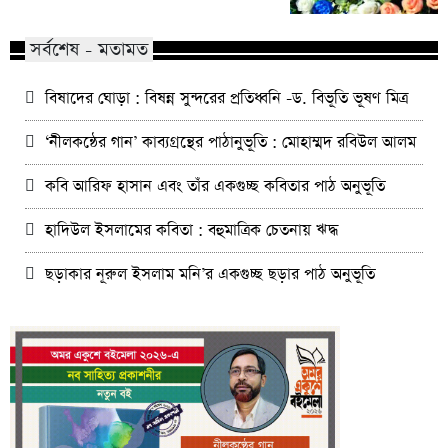
সর্বশেষ - মতামত
বিষাদের ঘোড়া : বিষন্ন সুন্দরের প্রতিধ্বনি -ড. বিভূতি ভূষণ মিত্র
‘নীলকন্ঠের গান’ কাব্যগ্রন্থের পাঠানুভূতি : মোহাম্মদ রবিউল আলম
কবি আরিফ হাসান এবং তাঁর একগুচ্ছ কবিতার পাঠ অনুভূতি
হাদিউল ইসলামের কবিতা : বহুমাত্রিক চেতনায় ঋদ্ধ
ছড়াকার নূরুল ইসলাম মনি’র একগুচ্ছ ছড়ার পাঠ অনুভূতি