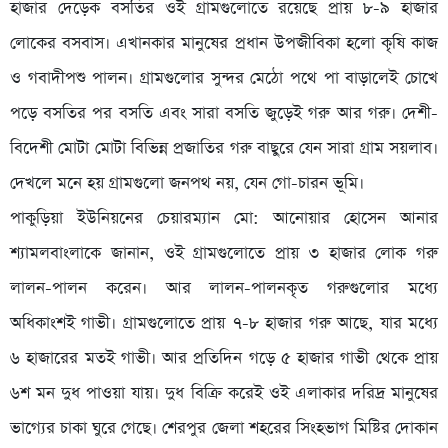
হাজার দেড়েক বসতির ওই গ্রামগুলোতে রয়েছে প্রায় ৮-৯ হাজার
লোকের বসবাস। এখানকার মানুষের প্রধান উপজীবিকা হলো কৃষি কাজ
ও গবাদীপশু পালন। গ্রামগুলোর সুন্দর মেঠো পথে পা বাড়ালেই চোখে
পড়ে বসতির পর বসতি এবং সারা বসতি জুড়েই গরু আর গরু। দেশী-
বিদেশী মোটা মোটা বিভিন্ন প্রজাতির গরু বাছুরে যেন সারা গ্রাম সয়লাব।
দেখলে মনে হয় গ্রামগুলো জনপথ নয়, যেন গো-চারন ভূমি।
পাকুড়িয়া ইউনিয়নের চেয়ারম্যান মো: আনোয়ার হোসেন আনার
শ্যামলবাংলাকে জানান, ওই গ্রামগুলোতে প্রায় ৩ হাজার লোক গরু
লালন-পালন করেন। আর লালন-পালনকৃত গরুগুলোর মধ্যে
অধিকাংশই গাভী। গ্রামগুলোতে প্রায় ৭-৮ হাজার গরু আছে, যার মধ্যে
৬ হাজারের মতই গাভী। আর প্রতিদিন গড়ে ৫ হাজার গাভী থেকে প্রায়
৬শ মন দুধ পাওয়া যায়। দুধ বিক্রি করেই ওই এলাকার দরিদ্র মানুষের
ভাগ্যের চাকা ঘুরে গেছে। শেরপুর জেলা শহরের সিংহভাগ মিষ্টির দোকান