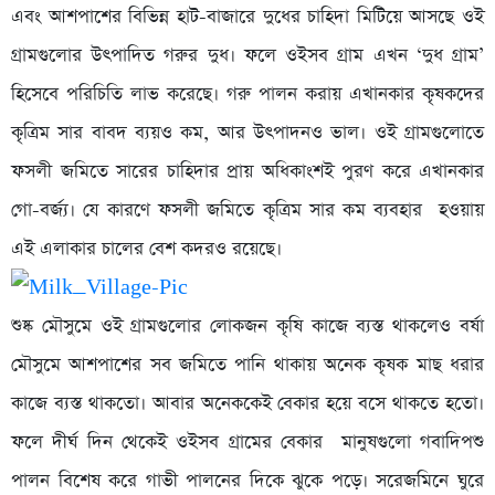
এবং আশপাশের বিভিন্ন হাট-বাজারে দুধের চাহিদা মিটিয়ে আসছে ওই
গ্রামগুলোর উৎপাদিত গরুর দুধ। ফলে ওইসব গ্রাম এখন ‘দুধ গ্রাম’
হিসেবে পরিচিতি লাভ করেছে। গরু পালন করায় এখানকার কৃষকদের
কৃত্রিম সার বাবদ ব্যয়ও কম, আর উৎপাদনও ভাল। ওই গ্রামগুলোতে
ফসলী জমিতে সারের চাহিদার প্রায় অধিকাংশই পুরণ করে এখানকার
গো-বর্জ্য। যে কারণে ফসলী জমিতে কৃত্রিম সার কম ব্যবহার হওয়ায়
এই এলাকার চালের বেশ কদরও রয়েছে।
শুষ্ক মৌসুমে ওই গ্রামগুলোর লোকজন কৃষি কাজে ব্যস্ত থাকলেও বর্ষা
মৌসুমে আশপাশের সব জমিতে পানি থাকায় অনেক কৃষক মাছ ধরার
কাজে ব্যস্ত থাকতো। আবার অনেককেই বেকার হয়ে বসে থাকতে হতো।
ফলে দীর্ঘ দিন থেকেই ওইসব গ্রামের বেকার মানুষগুলো গবাদিপশু
পালন বিশেষ করে গাভী পালনের দিকে ঝুকে পড়ে। সরেজমিনে ঘুরে