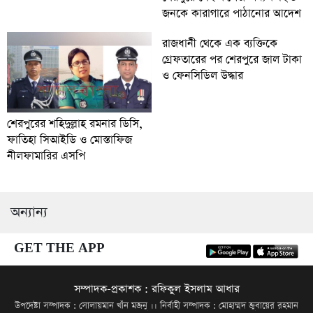
জনকে কারাগারে পাঠানোর আদেশ
রাজধানী থেকে এক ব্যক্তিকে
গ্রেফতারের পর শেরপুরে জাল টাকা
ও ফেনসিডিল উদ্ধার
শেরপুরের শহিদুল্লাহ রমনার ডিসি,
ফাতিহা সিআইডি ও মোস্তাফিজ
নীলফামারির এসপি
অন্যান্য
GET THE APP
সম্পাদক-প্রকাশক : রফিকুল ইসলাম আধার
উপদেষ্টা সম্পাদক : সোলায়মান খাঁন মজনু ।। নির্বাহী সম্পাদক : মোহাম্মদ জুবায়ের রহমান