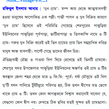
রফিকুল ইসলাম আধার :
‘দুধ গ্রাম’- স্বল্প আয় থেকে আত্মস্বাবলম্বী
হওয়া মানুষের আলোকিত এক পল্লী। গাভী পালন ও দুধ বিক্রির কারণে
‘দুধ গ্রাম’ হিসেবে ওই পরিচিতি পেয়েছে শেরপুরের পাকুড়িয়া
ইউনিয়নের পাকুড়িয়া পূর্বপাড়া, ভাটিয়াপাড়া ও তিলকান্দি নামে ৩ টি
গ্রাম। গরুর দুধ বিক্রি করেই ওই তিন গ্রামের প্রায় তিন সহস্রাধিক দরিদ্র
মানুষ আজ স্বাবলম্বী। পাল্টে গেছে তাদের জীবন চিত্র।
ঐতিহ্যবাহী রৌহা ও গাওয়া বিল ঘিরে রেখেছে ওই তিনটি গ্রামকে।
শেরপুর সদর উপজেলার পাকুড়িয়া ইউনিয়নের অন্তর্গত ওই গ্রাম ৩ টির
অবস্থান জেলা শহর থেকে মাত্র ৬ কি:মি: পূর্বে। বর্ষা মৌসুমে ওই বিল
দু’টি যখন পানিতে টুইটম্বুরে পরিণত হয়, ঠিক তখন দ্বীপের মত ভেসে
থাকে গ্রাম ৩ টি। তখন কোন আগন্তুককে বিশ্বাস করানোই যাবেনা যে,
সেগুলো কোন দ্বীপ নয়। দেখতে ঠিক ছবির মতই সুন্দর ওই গ্রামগুলো।