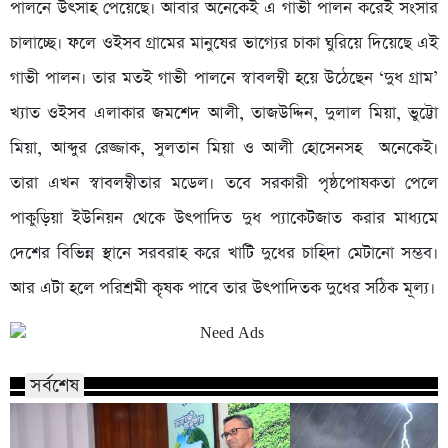
পালনে উৎসাহ পেয়েছে। আবার অনেকেই এ গাভী পালন করেই সংসার
চালাচ্ছে। ফলে ওইসব গ্রামের মানুষের ভাগ্যের চাকা ঘুরিয়ে দিয়েছে এই
গাভী পালন। তার মতই গাভী পালনে স্বাবলম্বী হয়ে উঠেছেন ‘দুধ গ্রাম’
খ্যাত ওইসব এলাকার জমশেদ আলী, তাজউদ্দিন, দুলাল মিয়া, ভুট্টো
মিয়া, আব্দুর রেজ্জাক, সুলতান মিয়া ও আলী হোসেনসহ অনেকেই।
তারা এখন স্বাবলম্বীতার মডেল। তবে সরকারী পৃষ্ঠপোষকতা পেলে
পাকুড়িয়া ইউনিয়ন থেকে উৎপাদিত দুধ প্যাকেটজাত করার মাধ্যমে
দেশের বিভিন্ন স্থানে সরবরাহ করে খাটি দুধের চাহিদা মেটানো সম্ভব।
আর এটা হলে পরিশ্রমী কৃষক পাবে তার উৎপাদিতক দুধের সঠিক মূল্য।
সর্বশেষ