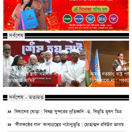
সর্বশেষ
সংস্কারের পথে ফিরুন, জনআকাঙ্ক্ষাকে
উপেক্ষা করে স্থায়ী সমাধান সম্ভব নয় :
আমরা নতজানু রাষ্ট্র পর
জামায়াত আমির
ফিরে যাবো না : পররাষ্ট্রমন্
সর্বশেষ - মতামত
বিষাদের ঘোড়া : বিষন্ন সুন্দরের প্রতিধ্বনি -ড. বিভূতি ভূষণ মিত্র
‘নীলকন্ঠের গান’ কাব্যগ্রন্থের পাঠানুভূতি : মোহাম্মদ রবিউল আলম