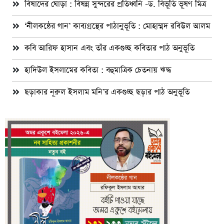
বিষাদের ঘোড়া : বিষন্ন সুন্দরের প্রতিধ্বনি -ড. বিভূতি ভূষণ মিত্র
‘নীলকন্ঠের গান’ কাব্যগ্রন্থের পাঠানুভূতি : মোহাম্মদ রবিউল আলম
কবি আরিফ হাসান এবং তাঁর একগুচ্ছ কবিতার পাঠ অনুভূতি
হাদিউল ইসলামের কবিতা : বহুমাত্রিক চেতনায় ঋদ্ধ
ছড়াকার নূরুল ইসলাম মনি’র একগুচ্ছ ছড়ার পাঠ অনুভূতি