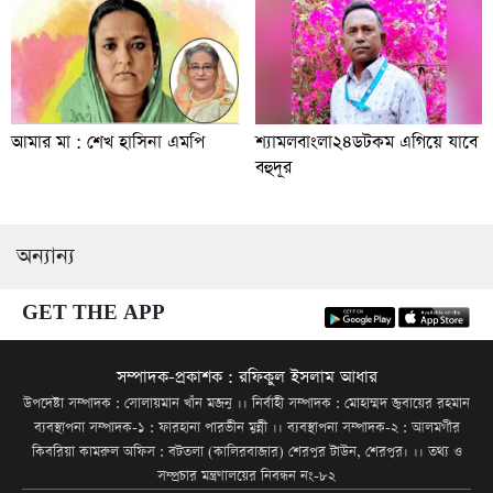
আমার মা : শেখ হাসিনা এমপি
শ্যামলবাংলা২৪ডটকম এগিয়ে যাবে
বহুদূর
অন্যান্য
GET THE APP
সম্পাদক-প্রকাশক : রফিকুল ইসলাম আধার
উপদেষ্টা সম্পাদক : সোলায়মান খাঁন মজনু ।। নির্বাহী সম্পাদক : মোহাম্মদ জুবায়ের রহমান
ব্যবস্থাপনা সম্পাদক-১ : ফারহানা পারভীন মুন্নী ।। ব্যবস্থাপনা সম্পাদক-২ : আলমগীর
কিবরিয়া কামরুল অফিস : বটতলা (কালিরবাজার) শেরপুর টাউন, শেরপুর। ।। তথ্য ও
সম্প্রচার মন্ত্রণালয়ের নিবন্ধন নং-৮২