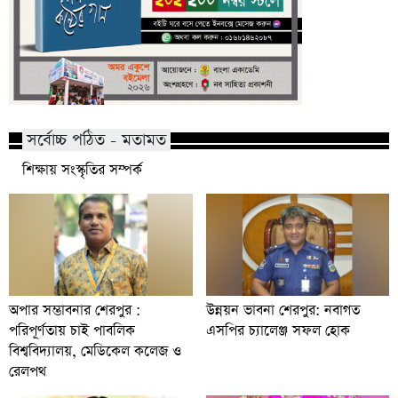
সর্বোচ্চ পঠিত - মতামত
শিক্ষায় সংস্কৃতির সম্পর্ক
অপার সম্ভাবনার শেরপুর :
উন্নয়ন ভাবনা শেরপুর: নবাগত
পরিপূর্ণতায় চাই পাবলিক
এসপির চ্যালেঞ্জ সফল হোক
বিশ্ববিদ্যালয়, মেডিকেল কলেজ ও
রেলপথ