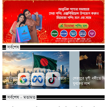
সর্বশেষ
কালিয়াকৈর হাইটেক পার্কে বিনিয়োগ প্রস্তাব
শেরপুরে মৃগী নদীতে মি
গুগল-মেটা-টিকটকের
যুবকের লাশ
সর্বশেষ - মতামত