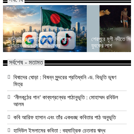
কালিয়াকৈর হাইটেক পার্কে বিনিয়োগ
শেরপুরে মৃগী নদীতে মিল
প্রস্তাব গুগল-মেটা-টিকটকের
যুবকের লাশ
সর্বশেষ - মতামত
বিষাদের ঘোড়া : বিষন্ন সুন্দরের প্রতিধ্বনি -ড. বিভূতি ভূষণ
মিত্র
‘নীলকন্ঠের গান’ কাব্যগ্রন্থের পাঠানুভূতি : মোহাম্মদ রবিউল
আলম
কবি আরিফ হাসান এবং তাঁর একগুচ্ছ কবিতার পাঠ অনুভূতি
হাদিউল ইসলামের কবিতা : বহুমাত্রিক চেতনায় ঋদ্ধ