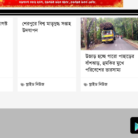
আগস্ট
শেরপুরে বিশ্ব মাতৃদুগ্ধ সপ্তাহ
উদযাপন
উজাড় হচ্ছে গারো পাহাড়ের
বাঁশঝাড়, হুমকির মুখে
পরিবেশের ভারসাম্য
স্লাইড নিউজ
স্লাইড নিউজ