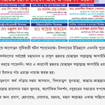
র সবচেয়ে আলোড়ন সৃষ্টিকারী ঘটনা শবেমেরাজ। ইসলামের ইতিহাসে এমনকি পুর
ালের সর্বশ্রেষ্ঠ মহামানব ও রাসুল হজরত মোহাম্মদ সাল্লাল্লাহু আলাইহ
 করতে পারেননি। আর এ কারণেই হজরত মোহাম্মদ সাল্লাল্লাহু আলাইহি ওয়
েষ্ঠ ইবাদত পাঁচ ওয়াক্ত নামাজ ফরজ হয়।
াগে অর্থ দাঁড়ায়-সপ্তম আসমান, সিদরাতুল মুনতাহা, জান্নাত-জাহান্না
ল আল্লাহ তায়ালার মহান কুদরত, অলৌকিক নিদর্শন, নবুয়তের সত্যতার স্বপক্ষ
্য প্রমাণ, হেদায়েত, নেয়ামত, রহমত, মহান আল্লাহর একান্ত সান্নিধ্য