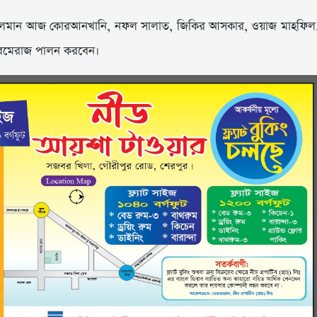
্রাণ মুসলমান আজ কোরআনখানি, নফল সালাত, জিকির আসকার, ওয়াজ মাহফিল
শবেমেরাজ পালন করবেন।