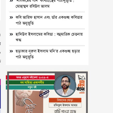
‘নীলকন্ঠের গান’ কাব্যগ্রন্থের পাঠানুভূতি :
মোহাম্মদ রবিউল আলম
কবি আরিফ হাসান এবং তাঁর একগুচ্ছ কবিতার
পাঠ অনুভূতি
হাদিউল ইসলামের কবিতা : বহুমাত্রিক চেতনায়
এ
ঋদ্ধ
র
ছড়াকার নূরুল ইসলাম মনি’র একগুচ্ছ ছড়ার
০
পাঠ অনুভূতি
ে