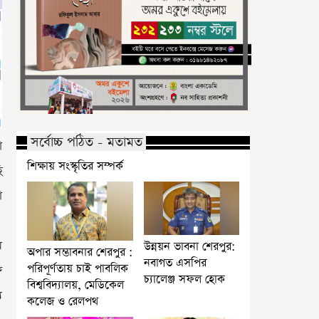
সর্বোচ্চ পঠিত - মতামত
ো
শিক্ষায় সংস্কৃতির সম্পর্ক
ি
া
ম
উন্নয়ন ভাবনা শেরপুর:
অপার সম্ভাবনার শেরপুর :
নবাগত এসপির
পরিপূর্ণতায় চাই পাবলিক
ে
চ্যালেঞ্জ সফল হোক
বিশ্ববিদ্যালয়, মেডিকেল
ে
কলেজ ও রেলপথ