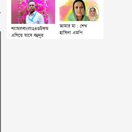
,
আমার মা : শেখ
শ্যামলবাংলা২৪ডটকম
হাসিনা এমপি
এগিয়ে যাবে বহুদূর