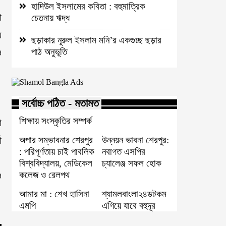
হাদিউল ইসলামের কবিতা : বহুমাত্রিক
া
চেতনায় ঋদ্ধ
য়
ছড়াকার নূরুল ইসলাম মনি’র একগুচ্ছ ছড়ার
পাঠ অনুভূতি
ও
সর্বোচ্চ পঠিত - মতামত
।
শিক্ষায় সংস্কৃতির সম্পর্ক
া
অপার সম্ভাবনার শেরপুর
উন্নয়ন ভাবনা শেরপুর:
া
: পরিপূর্ণতায় চাই পাবলিক
নবাগত এসপির
।
বিশ্ববিদ্যালয়, মেডিকেল
চ্যালেঞ্জ সফল হোক
কলেজ ও রেলপথ
ও
আমার মা : শেখ হাসিনা
শ্যামলবাংলা২৪ডটকম
এমপি
এগিয়ে যাবে বহুদূর