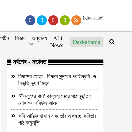
[gtranslate]
পর্যটন
ফিচার
অন্যান্য
ALL
Daskahania
News
সর্বশেষ - মতামত
বিষাদের ঘোড়া : বিষন্ন সুন্দরের প্রতিধ্বনি -ড.
বিভূতি ভূষণ মিত্র
‘নীলকন্ঠের গান’ কাব্যগ্রন্থের পাঠানুভূতি :
মোহাম্মদ রবিউল আলম
কবি আরিফ হাসান এবং তাঁর একগুচ্ছ কবিতার
পাঠ অনুভূতি