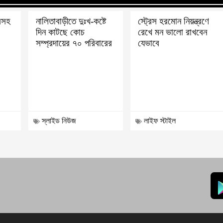
্রসহ
নালিতাবাড়ীতে দুঃখ-কষ্টে
স্ট্রেস হরমোন নিয়ন্ত্রণে
দিন কাটছে কোচ
রেখে মন ভালো রাখবেন
সম্প্রদায়ের ৭০ পরিবারের
যেভাবে
স্লাইড নিউজ
লাইফ স্টাইল