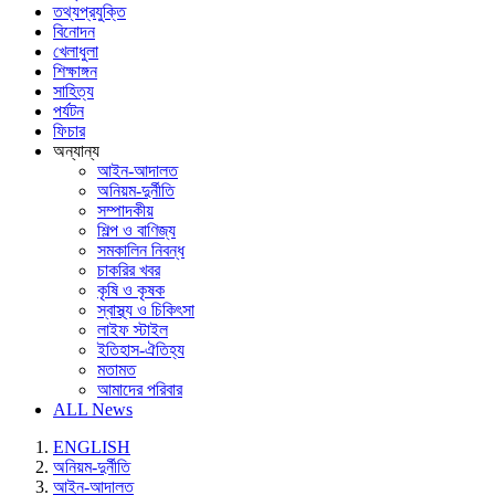
তথ্যপ্রযুক্তি
বিনোদন
খেলাধুলা
শিক্ষাঙ্গন
সাহিত্য
পর্যটন
ফিচার
অন্যান্য
আইন-আদালত
অনিয়ম-দুর্নীতি
সম্পাদকীয়
শিল্প ও বাণিজ্য
সমকালিন নিবন্ধ
চাকরির খবর
কৃষি ও কৃষক
স্বাস্থ্য ও চিকিৎসা
লাইফ স্টাইল
ইতিহাস-ঐতিহ্য
মতামত
আমাদের পরিবার
ALL News
ENGLISH
অনিয়ম-দুর্নীতি
আইন-আদালত