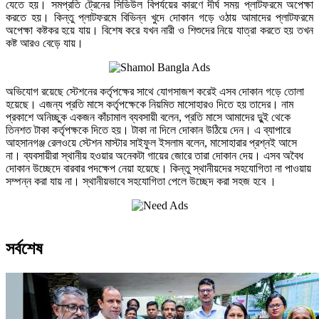
যেতে হয়। সমপ্রতি ট্রেনের সিডিউল বিপর্যয়ের কারণে দীর্ঘ সময় প্লাটফরমে অপেক্ষা
করতে হয়। কিন্তু প্লাটফরমে বিভিন্ন খুদে দোকান গড়ে ওঠায় আমাদের প্লাটফরমে
অপেক্ষা কষ্টকর হয়ে যায়। বিশেষ করে যখন নারী ও শিশুদের নিয়ে যাত্রা করতে হয় তখন
কষ্ট আরও বেড়ে যায়।
অভিযোগ রয়েছে স্টেশনের কর্তৃপক্ষের সাথে যোগসাজশ করেই এসব দোকান গড়ে তোলা
হয়েছে। এজন্য প্রতি মাসে কর্তৃপক্ষেকে নিয়মিত মাসোহারও দিতে হয় তাদের। নাম
প্রকাশে অনিচ্ছুক একজন কাঁচামাল ব্যবসায়ী বলেন, প্রতি মাসে আমাদের দুুই থেকে
তিনশত টাকা কর্তৃপক্ষকে দিতে হয়। টাকা না দিলে দোকান উঠিয়ে দেন। এ ব্যাপারে
আহসানগঞ্জ রেলওয়ে স্টেশন মাস্টার সাইফুল ইসলাম বলেন, মাসোহারার প্রশ্নই আসে
না। ব্যবসায়ীরা স্থানীয় হওয়ার অনেকটা গায়ের জোরে তারা দোকান দেয়। এসব অবৈধ
দোকান উচ্ছেদে বারবার পদক্ষেপ নেয়া হয়েছে। কিন্তু স্থানীয়দের সহযোগিতা না পাওয়ায়
সম্পন্ন করা যায় না। স্থানীয়ভাবে সহযোগিতা পেলে উচ্ছেদ করা সহজ হবে ।
সর্বশেষ