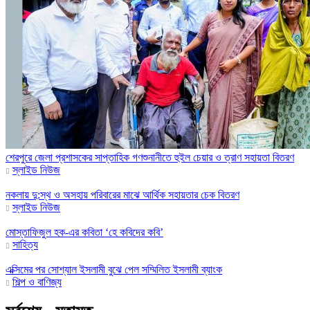
শেরপুরে জেলা প্রশাসকের সাপ্তাহিক গণশুনানীতে হুইল চেয়ার ও ত্রাণ সহায়তা বিতরণ
স্লাইড নিউজ
নকলায় দু:স্থ ও অসহায় পরিবারের মাঝে আর্থিক সহায়তার চেক বিতরণ
স্লাইড নিউজ
মোস্তাফিজুল হক-এর কবিতা ‘হে কবিদের কবি’
সাহিত্য
এক্সিমের পর সোশ্যাল ইসলামী বুঝে পেল সম্মিলিত ইসলামী ব্যাংক
শিল্প ও বাণিজ্য