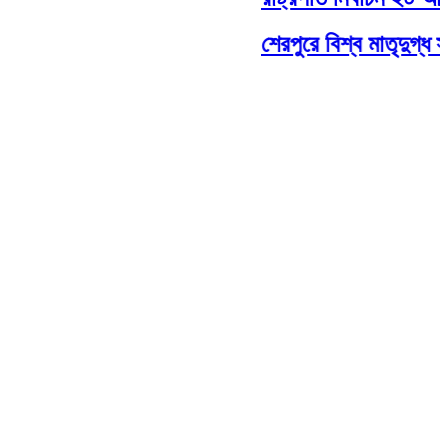
শেরপুরে বিশ্ব মাতৃদুগ্ধ স