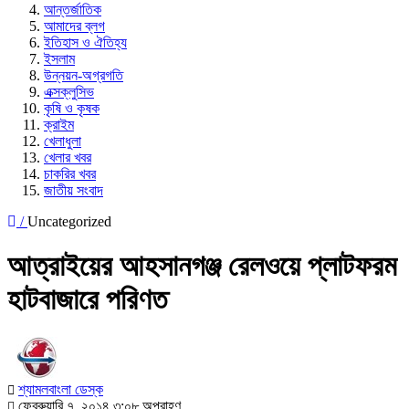
আন্তর্জাতিক
আমাদের ব্লগ
ইতিহাস ও ঐতিহ্য
ইসলাম
উন্নয়ন-অগ্রগতি
এক্সক্লুসিভ
কৃষি ও কৃষক
ক্রাইম
খেলাধুলা
খেলার খবর
চাকরির খবর
জাতীয় সংবাদ
/
Uncategorized
আত্রাইয়ের আহসানগঞ্জ রেলওয়ে প্লাটফরম
হাটবাজারে পরিণত
শ্যামলবাংলা ডেস্ক
ফেব্রুয়ারি ৭, ২০১৪ ৩:০৮ অপরাহ্ণ