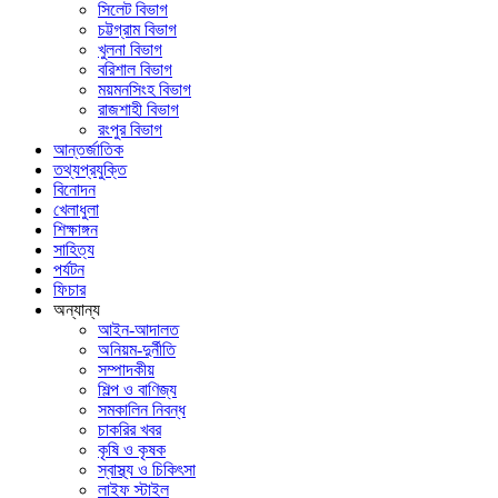
সিলেট বিভাগ
চট্টগ্রাম বিভাগ
খুলনা বিভাগ
বরিশাল বিভাগ
ময়মনসিংহ বিভাগ
রাজশাহী বিভাগ
রংপুর বিভাগ
আন্তর্জাতিক
তথ্যপ্রযুক্তি
বিনোদন
খেলাধুলা
শিক্ষাঙ্গন
সাহিত্য
পর্যটন
ফিচার
অন্যান্য
আইন-আদালত
অনিয়ম-দুর্নীতি
সম্পাদকীয়
শিল্প ও বাণিজ্য
সমকালিন নিবন্ধ
চাকরির খবর
কৃষি ও কৃষক
স্বাস্থ্য ও চিকিৎসা
লাইফ স্টাইল