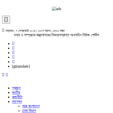
শুক্রবার , ৭ ফেব্রুয়ারি ২০১৪ | ২৩শে শ্রাবণ, ১৪৩৩ বঙ্গাব্দ
তথ্য ও সম্প্রচার মন্ত্রণালয়ের নিবন্ধনপ্রাপ্ত অনলাইন নিউজ পোর্টাল
[gtranslate]
প্রচ্ছদ
জাতীয়
রাজনীতি
মফস্বল
সারা বাংলাদেশ
ঢাকা বিভাগ