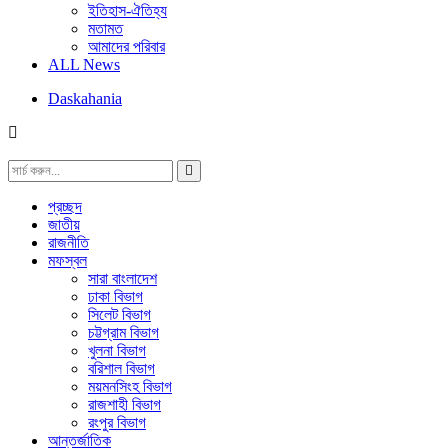
ইতিহাস-ঐতিহ্য
মতামত
আমাদের পরিবার
ALL News
Daskahania
প্রচ্ছদ
জাতীয়
রাজনীতি
মফস্বল
সারা বাংলাদেশ
ঢাকা বিভাগ
সিলেট বিভাগ
চট্টগ্রাম বিভাগ
খুলনা বিভাগ
বরিশাল বিভাগ
ময়মনসিংহ বিভাগ
রাজশাহী বিভাগ
রংপুর বিভাগ
আন্তর্জাতিক