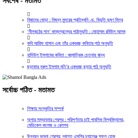
সর্বশেষ - মতামত
বিষাদের ঘোড়া : বিষন্ন সুন্দরের প্রতিধ্বনি -ড. বিভূতি ভূষণ মিত্র
‘নীলকন্ঠের গান’ কাব্যগ্রন্থের পাঠানুভূতি : মোহাম্মদ রবিউল আলম
কবি আরিফ হাসান এবং তাঁর একগুচ্ছ কবিতার পাঠ অনুভূতি
হাদিউল ইসলামের কবিতা : বহুমাত্রিক চেতনায় ঋদ্ধ
ছড়াকার নূরুল ইসলাম মনি’র একগুচ্ছ ছড়ার পাঠ অনুভূতি
সর্বোচ্চ পঠিত - মতামত
শিক্ষায় সংস্কৃতির সম্পর্ক
অপার সম্ভাবনার শেরপুর : পরিপূর্ণতায় চাই পাবলিক বিশ্ববিদ্যালয়,
মেডিকেল কলেজ ও রেলপথ
উন্নয়ন ভাবনা শেরপুর: নবাগত এসপির চ্যালেঞ্জ সফল হোক