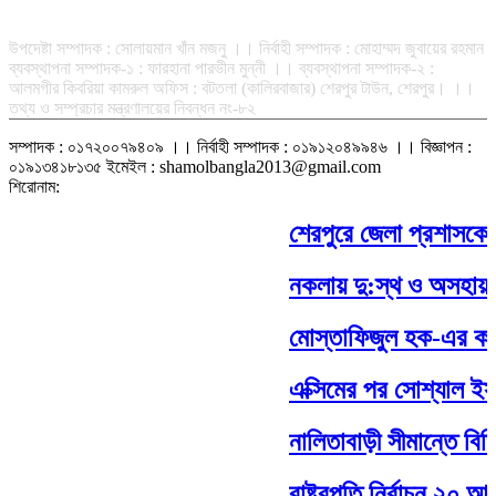
সম্পাদক-প্রকাশক : রফিকুল ইসলাম আধার
উপদেষ্টা সম্পাদক : সোলায়মান খাঁন মজনু ।। নির্বাহী সম্পাদক : মোহাম্মদ জুবায়ের রহমান
ব্যবস্থাপনা সম্পাদক-১ : ফারহানা পারভীন মুন্নী ।। ব্যবস্থাপনা সম্পাদক-২ :
আলমগীর কিবরিয়া কামরুল অফিস : বটতলা (কালিরবাজার) শেরপুর টাউন, শেরপুর। ।।
তথ্য ও সম্প্রচার মন্ত্রণালয়ের নিবন্ধন নং-৮২
সম্পাদক : ০১৭২০০৭৯৪০৯ ।। নির্বাহী সম্পাদক : ০১৯১২০৪৯৯৪৬ ।। বিজ্ঞাপন :
০১৯১৩৪১৮১৩৫ ইমেইল : shamolbangla2013@gmail.com
শিরোনাম:
শেরপুরে জেলা প্রশাসকের 
নকলায় দু:স্থ ও অসহায় প
মোস্তাফিজুল হক-এর কবিত
এক্সিমের পর সোশ্যাল ইসলা
নালিতাবাড়ী সীমান্তে বিজি
রাষ্ট্রপতি নির্বাচন ২০ আগস