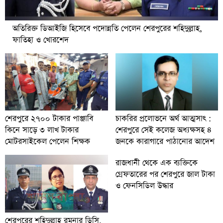
অতিরিক্ত ডিআইজি হিসেবে পদোন্নতি পেলেন শেরপুরের শহিদুল্লাহ,
ফাতিহা ও খোরশেদ
চাকরির প্রলোভনে অর্থ আত্মসাৎ :
শেরপুরে ২৭০০ টাকার পাঞ্জাবি
শেরপুরে সেই কলেজ অধ্যক্ষসহ ৪
কিনে সাড়ে ৩ লাখ টাকার
জনকে কারাগারে পাঠানোর আদেশ
মোটরসাইকেল পেলেন শিক্ষক
রাজধানী থেকে এক ব্যক্তিকে
গ্রেফতারের পর শেরপুরে জাল টাকা
ও ফেনসিডিল উদ্ধার
শেরপুরের শহিদুল্লাহ রমনার ডিসি,