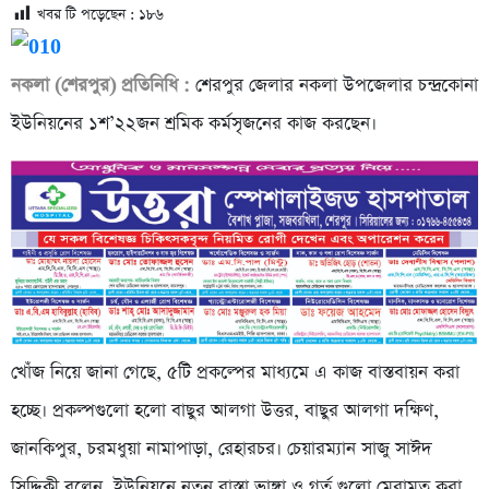
খবর টি পড়েছেন :
১৮৬
নকলা (শেরপুর) প্রতিনিধি :
শেরপুর জেলার নকলা উপজেলার চন্দ্রকোনা
ইউনিয়নের ১শ’২২জন শ্রমিক কর্মসৃজনের কাজ করছেন।
খোঁজ নিয়ে জানা গেছে, ৫টি প্রকল্পের মাধ্যমে এ কাজ বাস্তবায়ন করা
হচ্ছে। প্রকল্পগুলো হলো বাছুর আলগা উত্তর, বাছুর আলগা দক্ষিণ,
জানকিপুর, চরমধুয়া নামাপাড়া, রেহারচর। চেয়ারম্যান সাজু সাঈদ
সিদ্দিকী বলেন, ইউনিয়নে নতুন রাস্তা ভাঙ্গা ও গর্ত গুলো মেরামত করা