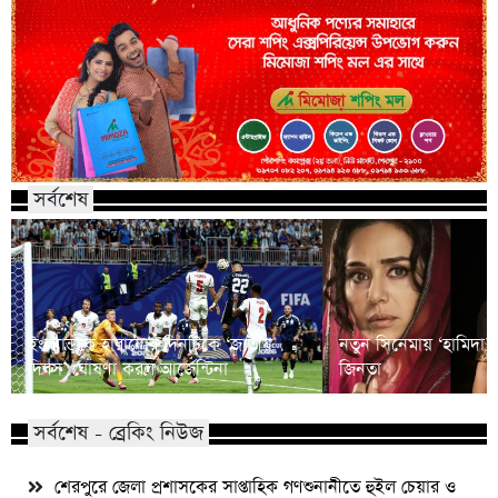
সর্বশেষ
ইংল্যান্ডকে হারানোর দিনটিকে ‘জাতীয়
নতুন সিনেমায় ‘হামিদা’ চর
দিবস’ ঘোষণা করল আর্জেন্টিনা
জিনতা
সর্বশেষ - ব্রেকিং নিউজ
শেরপুরে জেলা প্রশাসকের সাপ্তাহিক গণশুনানীতে হুইল চেয়ার ও