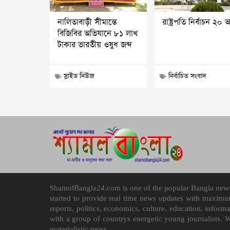
নালিতাবাড়ী সীমান্তে
রাষ্ট্রপতি নির্বাচন ২০ 
বিজিবির অভিযানে ৮১ লাখ
টাকার ভারতীয় ওষুধ জব্দ
স্লাইড নিউজ
নির্বাচিত সংবাদ
ShamolBangla24.com is one of the popular Bangla news p
started to provide real time news updates with maximu
reports, politics, economics, culture, education, infor
with a group of countrys energetic young journalists. 
materialistic news.