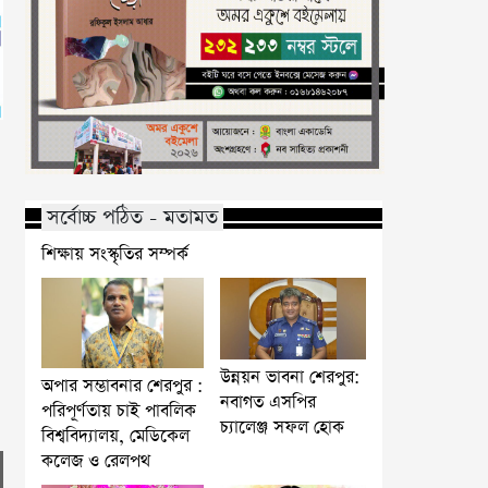
সর্বোচ্চ পঠিত - মতামত
শিক্ষায় সংস্কৃতির সম্পর্ক
উন্নয়ন ভাবনা শেরপুর:
অপার সম্ভাবনার শেরপুর :
নবাগত এসপির
পরিপূর্ণতায় চাই পাবলিক
চ্যালেঞ্জ সফল হোক
বিশ্ববিদ্যালয়, মেডিকেল
কলেজ ও রেলপথ