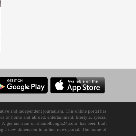
tive and independent journalism. This online portal has
 of home and abroad, entertainment, lifestyle, special
n it. A genius team of shamolbangla24.com has been built
ding a new dimension to online news portal. The home of