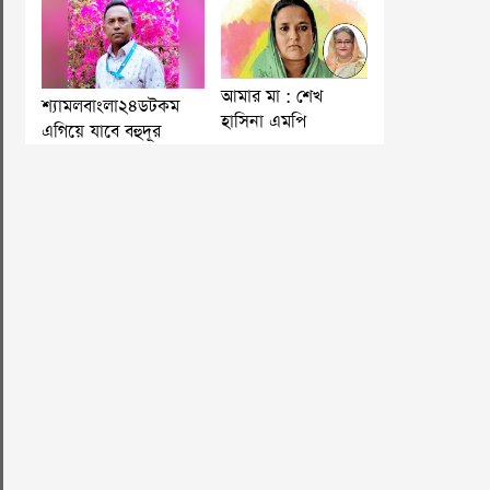
আমার মা : শেখ
শ্যামলবাংলা২৪ডটকম
হাসিনা এমপি
এগিয়ে যাবে বহুদূর