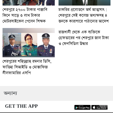
চাকরির প্রলোভনে অর্থ আত্মসাৎ :
শেরপুরে ২৭০০ টাকার পাঞ্জাবি
শেরপুরে সেই কলেজ অধ্যক্ষসহ ৪
কিনে সাড়ে ৩ লাখ টাকার
জনকে কারাগারে পাঠানোর আদেশ
মোটরসাইকেল পেলেন শিক্ষক
রাজধানী থেকে এক ব্যক্তিকে
গ্রেফতারের পর শেরপুরে জাল টাকা
ও ফেনসিডিল উদ্ধার
শেরপুরের শহিদুল্লাহ রমনার ডিসি,
ফাতিহা সিআইডি ও মোস্তাফিজ
নীলফামারির এসপি
অন্যান্য
GET THE APP