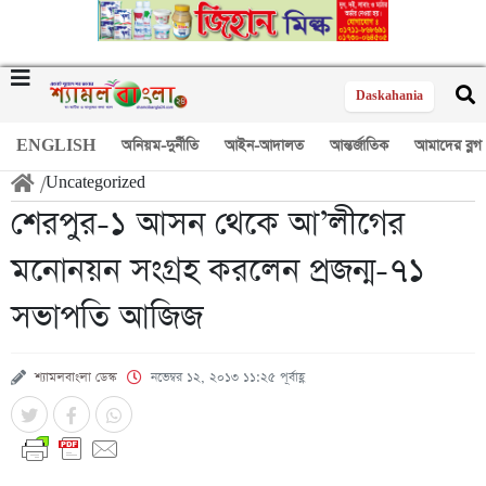
Daskahania
ENGLISH
অনিয়ম-দুর্নীতি
আইন-আদালত
আন্তর্জাতিক
আমাদের ব্লগ
/
Uncategorized
শেরপুর-১ আসন থেকে আ’লীগের
মনোনয়ন সংগ্রহ করলেন প্রজন্ম-৭১
সভাপতি আজিজ
শ্যামলবাংলা ডেস্ক
নভেম্বর ১২, ২০১৩ ১১:২৫ পূর্বাহ্ণ