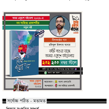
সর্বোচ্চ পঠিত - মতামত