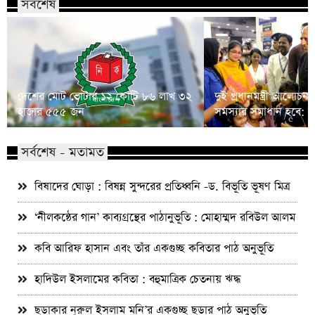
সর্বশেষ
দেশের মোট ভোটার ১২ কোটি ৮৬ লাখ ৩২
দুই প্রধানমন্ত্রী আলো
হাজার ৫৫৫ জন
সমস্যার সমাধান হবে: দী
সর্বশেষ - মতামত
বিষাদের ঘোড়া : বিষন্ন সুন্দরের প্রতিধ্বনি -ড. বিভূতি ভূষণ মিত্র
‘নীলকন্ঠের গান’ কাব্যগ্রন্থের পাঠানুভূতি : মোহাম্মদ রবিউল আলম
কবি আরিফ হাসান এবং তাঁর একগুচ্ছ কবিতার পাঠ অনুভূতি
হাদিউল ইসলামের কবিতা : বহুমাত্রিক চেতনায় ঋদ্ধ
ছড়াকার নূরুল ইসলাম মনি’র একগুচ্ছ ছড়ার পাঠ অনুভূতি