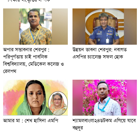
শিক্ষায় সংস্কৃতির সম্পর্ক
অপার সম্ভাবনার শেরপুর :
উন্নয়ন ভাবনা শেরপুর: নবাগত
পরিপূর্ণতায় চাই পাবলিক
এসপির চ্যালেঞ্জ সফল হোক
বিশ্ববিদ্যালয়, মেডিকেল কলেজ ও
রেলপথ
আমার মা : শেখ হাসিনা এমপি
শ্যামলবাংলা২৪ডটকম এগিয়ে যাবে
বহুদূর