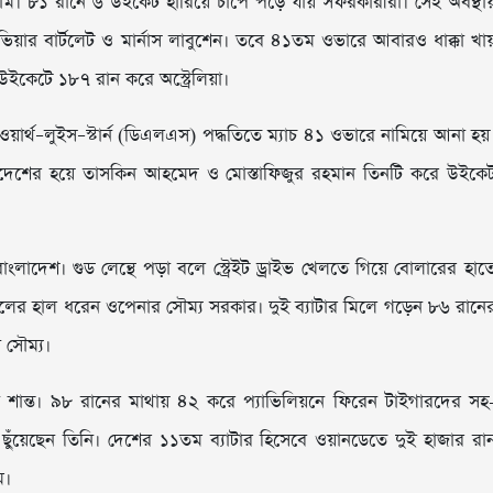
৮১ রানে ৬ উইকেট হারিয়ে চাপে পড়ে যায় সফরকারীরা। সেই অবস্থা
য়ার বার্টলেট ও মার্নাস লাবুশেন। তবে ৪১তম ওভারে আবারও ধাক্কা খা
ইকেটে ১৮৭ রান করে অস্ট্রেলিয়া।
ওয়ার্থ–লুইস–স্টার্ন (ডিএলএস) পদ্ধতিতে ম্যাচ ৪১ ওভারে নামিয়ে আনা হয়
ংলাদেশের হয়ে তাসকিন আহমেদ ও মোস্তাফিজুর রহমান তিনটি করে উইকে
লাদেশ। গুড লেন্থে পড়া বলে স্ট্রেইট ড্রাইভ খেলতে গিয়ে বোলারের হাত
লের হাল ধরেন ওপেনার সৌম্য সরকার। দুই ব্যাটার মিলে গড়েন ৮৬ রানে
 সৌম্য।
 শান্ত। ৯৮ রানের মাথায় ৪২ করে প্যাভিলিয়নে ফিরেন টাইগারদের সহ
য়েছেন তিনি। দেশের ১১তম ব্যাটার হিসেবে ওয়ানডেতে দুই হাজার রা
ম।