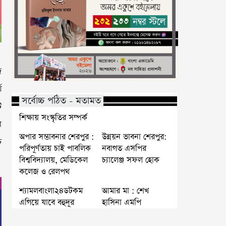
জ
য
সর্বোচ্চ পঠিত - মতামত
ট
শিক্ষায় সংস্কৃতির সম্পর্ক
র
অপার সম্ভাবনার শেরপুর :
উন্নয়ন ভাবনা শেরপুর:
চ
পরিপূর্ণতায় চাই পাবলিক
নবাগত এসপির
বিশ্ববিদ্যালয়, মেডিকেল
চ্যালেঞ্জ সফল হোক
কলেজ ও রেলপথ
শ্যামলবাংলা২৪ডটকম
আমার মা : শেখ
এগিয়ে যাবে বহুদূর
হাসিনা এমপি