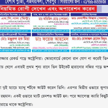
জার রেকর্ড গড়ে অস্ট্রেলিয়া। স্কোরবোর্ডে কোনো রান যোগ না করেই তি
াচ খেলে এবারই প্রথম শূন্য রানে তিন উইকেট হারানোর নজির গড়ে জ
ুই ম্যাচে ম্যাথু শর্টকে আউট করেন তিনি। এরপর দ্বিতীয় ওভারে কুপা
 রহমান। একই ওভারে ম্যাট রেনশও আউট হন। পরে অ্যালেক্স ক্যারি কিছুট
াতে থাকে অস্ট্রেলিয়া।