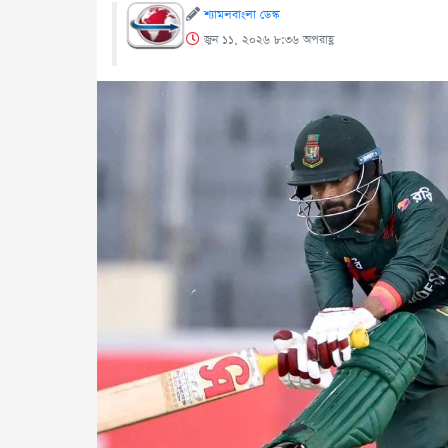
শ্যামলবাংলা ডেস্ক
জুন ১১, ২০২৬ ৮:৩৬ অপরাহ্ণ