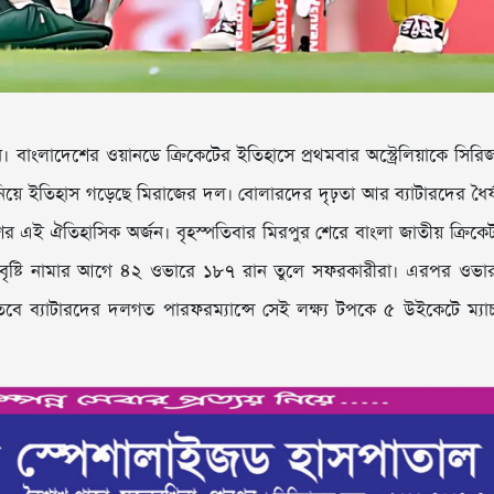
াংলাদেশের ওয়ানডে ক্রিকেটের ইতিহাসে প্রথমবার অস্ট্রেলিয়াকে সিরি
নিয়ে ইতিহাস গড়েছে মিরাজের দল। বোলারদের দৃঢ়তা আর ব্যাটারদের ধৈর্
শের এই ঐতিহাসিক অর্জন। বৃহস্পতিবার মিরপুর শেরে বাংলা জাতীয় ক্রিকে
েলিয়া। বৃষ্টি নামার আগে ৪২ ওভারে ১৮৭ রান তুলে সফরকারীরা। এরপর ওভা
 তবে ব্যাটারদের দলগত পারফরম্যান্সে সেই লক্ষ্য টপকে ৫ উইকেটে ম্যা