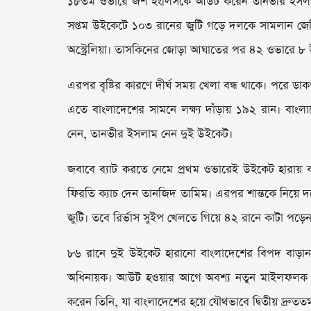
১৮তম ওভারে জশ ইংলিসকে আউট করেন তানভীর ইসলাম। 
সপ্তম উইকেটে ১০৩ রানের জুটি গড়ে দলকে সামলান জেভি
অস্ট্রেলিয়া। তাসকিনের জোড়া আঘাতের পর ৪২ ওভারে ৮ উ
এরপর বৃষ্টির কারণে দীর্ঘ সময় খেলা বন্ধ থাকে। পরে ডাক
এতে বাংলাদেশের সামনে লক্ষ্য দাঁড়ায় ১৯২ রান। বা
নেন, তানভীর ইসলাম নেন দুই উইকেট।
জবাবে ব্যাট করতে নেমে প্রথম ওভারেই উইকেট হারায় বাং
ফিরতি ক্যাচ দেন তানজিদ তামিম। এরপর শান্তকে নিয়ে দ
জুটি। তবে রির্ভাস সুইপ খেলতে গিয়ে ৪২ রানে কাটা পড়েন
৮৬ রানে দুই উইকেট হারানো বাংলাদেশের বিপদ বাড়ান
অধিনায়ক। আউট হওয়ার আগে অবশ্য নতুন মাইলফলক ছুঁ
করেন তিনি, যা বাংলাদেশের হয়ে যৌথভাবে দ্বিতীয় দ্রুতত