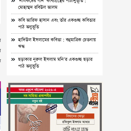
‘নীলকন্ঠের গান’ কাব্যগ্রন্থের পাঠানুভূতি :
মোহাম্মদ রবিউল আলম
কবি আরিফ হাসান এবং তাঁর একগুচ্ছ কবিতার
পাঠ অনুভূতি
হাদিউল ইসলামের কবিতা : বহুমাত্রিক চেতনায়
ে
ঋদ্ধ
র
ছড়াকার নূরুল ইসলাম মনি’র একগুচ্ছ ছড়ার
ন
পাঠ অনুভূতি