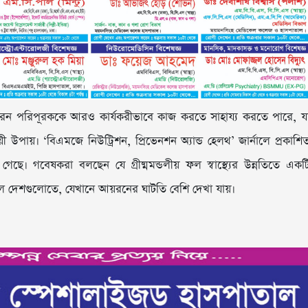
রন পরিপূরককে আরও কার্যকরীভাবে কাজ করতে সাহায্য করতে পারে, য
়ী উপায়। ‘বিএমজে নিউট্রিশন, প্রিভেনশন অ্যান্ড হেলথ’ জার্নালে প্রকাশি
। গবেষকরা বলছেন যে গ্রীষ্মমন্ডলীয় ফল স্বাস্থ্যের উন্নতিতে একট
়নশীল দেশগুলোতে, যেখানে আয়রনের ঘাটতি বেশি দেখা যায়।