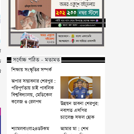
া
সর্বোচ্চ পঠিত - মতামত
ত
শিক্ষায় সংস্কৃতির সম্পর্ক
ি
অপার সম্ভাবনার শেরপুর :
পরিপূর্ণতায় চাই পাবলিক
বিশ্ববিদ্যালয়, মেডিকেল
কলেজ ও রেলপথ
উন্নয়ন ভাবনা শেরপুর:
নবাগত এসপির
চ্যালেঞ্জ সফল হোক
শ্যামলবাংলা২৪ডটকম
আমার মা : শেখ