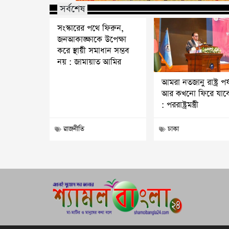
সর্বশেষ
সংস্কারের পথে ফিরুন,
জনআকাঙ্ক্ষাকে উপেক্ষা
করে স্থায়ী সমাধান সম্ভব
নয় : জামায়াত আমির
আমরা নতজানু রাষ্ট্র পর্
আর কখনো ফিরে যাব
: পররাষ্ট্রমন্ত্রী
রাজনীতি
ঢাকা