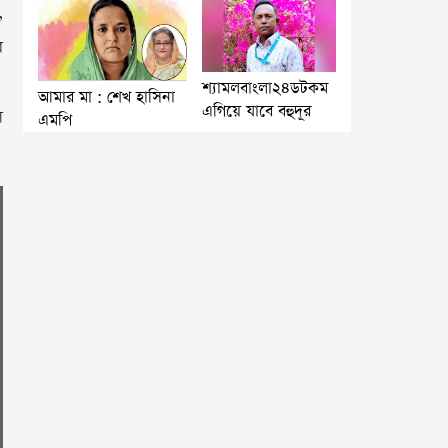
,
র
শ্যামলবাংলা২৪ডটকম
আমার মা : শেখ হাসিনা
এগিয়ে যাবে বহুদূর
ে
এমপি