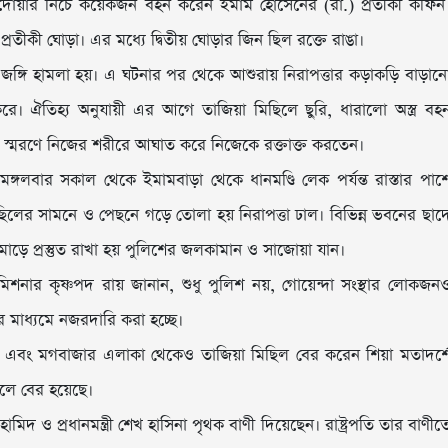
াঁদোয়ার নিচে কয়েকজন বহন করেন ইমাম হোসেনের (রা.) প্রতীকী কফিন
রতীকী ঘোড়া। এর মধ্যে দ্বিতীয় ঘোড়ার জিন ছিল রক্তে রাঙা।
য় জঙ্গি হামলা হয়। এ ঘটনার পর থেকে আশুরায় নিরাপত্তার কড়াকড়ি বাড়ান
 করে। ঐতিহ্য অনুযায়ী এর আগে তাজিয়া মিছিলে ছুরি, ধারালো অস্ত্র বহ
র স্মরণে নিজের শরীরে আঘাত করে নিজেকে রক্তাক্ত করতেন।
মঙ্গলবার সকাল থেকে ইমামবাড়া থেকে ধানমণ্ডি লেক পর্যন্ত রাস্তার পাশ
। মিছিলের সামনে ও পেছনে গড়ে তোলা হয় নিরাপত্তা ঢাল। বিভিন্ন ভবনের ছাদ
মোড়ে প্রস্তুত রাখা হয় পুলিশের জলকামান ও সাজোয়া যান।
নার কৃষ্ণপদ রায় জানান, শুধু পুলিশ নয়, গোয়েন্দা সংস্থার লোকজন
ার মাধ্যমে নজরদারি করা হচ্ছে।
টন এবং মগবাজার এলাকা থেকেও তাজিয়া মিছিল বের করেন শিয়া মতাদর্শ
িলে বের হয়েছে।
মিদ ও প্রধানমন্ত্রী শেখ হাসিনা পৃথক বাণী দিয়েছেন। রাষ্ট্রপতি তার বাণীত