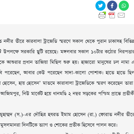
নদীর তীরে কারবালা ট্রাজেডি স্মরণে সকাল থেকে পুরান ঢাকাসহ বিভিন্
নটি উপলক্ষে সরকারি ছুটি রয়েছে। মঙ্গলবার সকাল ১০টার কঠোর নিরপত্তা
কে আশুরার প্রধান তাজিয়া মিছিল শুরু হয়। হাজারো মানুষের ঢল নামা 
জাবি পরেছেন, আবার কেউ পরেছেন সাদা-কালো পোশাক। হাতে হাতে ছি
ায় হোসেন, হায় হোসেন’ মাতমে কারাবালা ট্রাজেডিকে স্মরণ করেছেন তারা
পুর, নিউ মার্কেট হয়ে ধানমণ্ডি ২ নম্বর সড়কের পশ্চিম প্রান্তে প্রতীক
 মুহাম্মদ (স.)-এর দৌহিত্র হযরত ইমাম হোসেন (রা.) ফোরাত নদীর তীর
িয়া মুসলমানরা দিনটিকে ত্যাগ ও শোকের প্রতীক হিসেবে পালন করে।