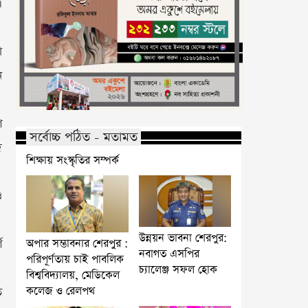
।
ো
ন
ে
সর্বোচ্চ পঠিত - মতামত
ে
শিক্ষায় সংস্কৃতির সম্পর্ক
ও
উন্নয়ন ভাবনা শেরপুর:
অপার সম্ভাবনার শেরপুর :
ে
নবাগত এসপির
পরিপূর্ণতায় চাই পাবলিক
চ্যালেঞ্জ সফল হোক
বিশ্ববিদ্যালয়, মেডিকেল
কলেজ ও রেলপথ
ে