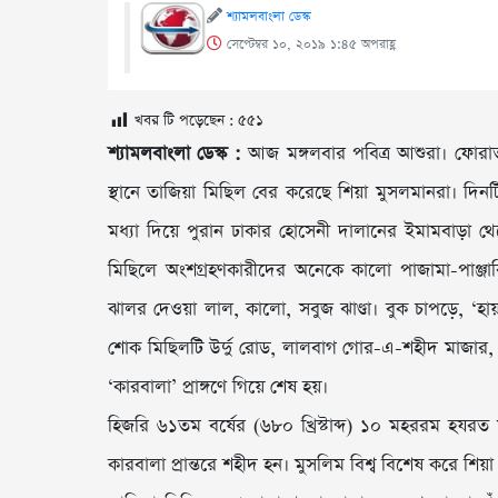
শ্যামলবাংলা ডেস্ক
সেপ্টেম্বর ১০, ২০১৯ ১:৪৫ অপরাহ্ণ
খবর টি পড়েছেন :
৫৫১
শ্যামলবাংলা ডেস্ক :
আজ মঙ্গলবার পবিত্র আশুরা। ফোরাত 
স্থানে তাজিয়া মিছিল বের করেছে শিয়া মুসলমানরা। দি
মধ্যা দিয়ে পুরান ঢাকার হোসেনী দালানের ইমামবাড়া থে
মিছিলে অংশগ্রহণকারীদের অনেকে কালো পাজামা-পাঞ্
ঝালর দেওয়া লাল, কালো, সবুজ ঝাণ্ডা। বুক চাপড়ে, ‘হ
শোক মিছিলটি উর্দু রোড, লালবাগ গোর-এ-শহীদ মাজার, আজিম
‘কারবালা’ প্রাঙ্গণে গিয়ে শেষ হয়।
হিজরি ৬১তম বর্ষের (৬৮০ খ্রিস্টাব্দ) ১০ মহররম হযরত
কারবালা প্রান্তরে শহীদ হন। মুসলিম বিশ্ব বিশেষ করে শ