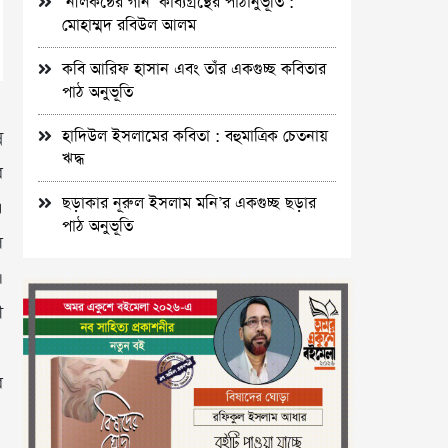
‘নীলকন্ঠের গান’ কাব্যগ্রন্থের পাঠানুভূতি :
মোহাম্মদ রবিউল আলম
কবি আরিফ হাসান এবং তাঁর একগুচ্ছ কবিতার
পাঠ অনুভূতি
হাদিউল ইসলামের কবিতা : বহুমাত্রিক চেতনায়
ন
ঋদ্ধ
র
ছড়াকার নূরুল ইসলাম মনি’র একগুচ্ছ ছড়ার
এ
পাঠ অনুভূতি
ল
।
ী
ে