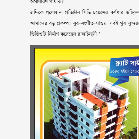
অসাধারণ গায়কি।’
এদিকে প্রযোজনা প্রতিষ্ঠান সিডি চয়েসের কর্ণধার জহি
আমাদের বড় প্রকল্প। সুর-সংগীত-গাওয়া সবই খুব সুন্দ
ভিডিওটি নির্মাণ করেছেন রাজচিন্ময়ী।’