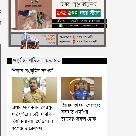
ি
র
সর্বোচ্চ পঠিত - মতামত
শিক্ষায় সংস্কৃতির সম্পর্ক
উন্নয়ন ভাবনা শেরপুর:
অপার সম্ভাবনার শেরপুর :
নবাগত এসপির
পরিপূর্ণতায় চাই পাবলিক
চ্যালেঞ্জ সফল হোক
বিশ্ববিদ্যালয়, মেডিকেল
কলেজ ও রেলপথ