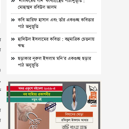
‘নীলকন্ঠের গান’ কাব্যগ্রন্থের পাঠানুভূতি :
মোহাম্মদ রবিউল আলম
কবি আরিফ হাসান এবং তাঁর একগুচ্ছ কবিতার
পাঠ অনুভূতি
হাদিউল ইসলামের কবিতা : বহুমাত্রিক চেতনায়
ষ
ঋদ্ধ
র
ছড়াকার নূরুল ইসলাম মনি’র একগুচ্ছ ছড়ার
পাঠ অনুভূতি
।
,
ক
র
র