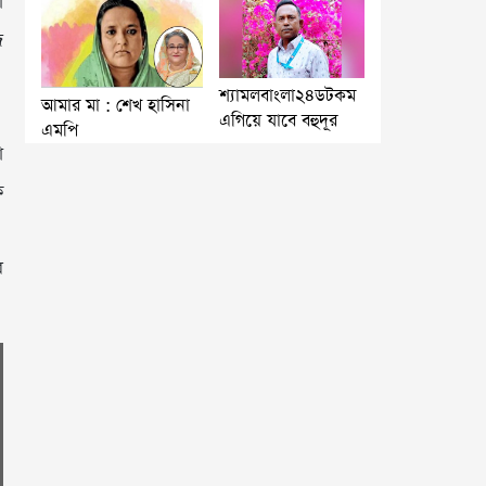
া
ি
শ্যামলবাংলা২৪ডটকম
আমার মা : শেখ হাসিনা
এগিয়ে যাবে বহুদূর
এমপি
া
ক
র