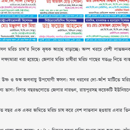
ফসল মরিচ চাষ’র দিকে কৃষক আগ্রহ বাড়াচ্ছে। অল্প খরচে বেশী লাভজন
্ষ্যমাত্রা ধরা হয়েছে। জেলার মরিচ চাষীরা মরিচ গাছের যতœ নিতে ব্যস্
মরিচ উষ্ণ ও শুস্ক জলবায়ু উপযোগী ফসল। সব ধরনের দো-আঁশ মাটিতে মরি
 জন্য ভাল। বিগত বছরগুলোতে জেলার নারগুন, রায়পুরসহ কয়েকটি ইউনিয়ন
, গত বছর এক একর জমিতে মরিচ চাষ করে বেশ লাভবান হওয়ায় এবার তি