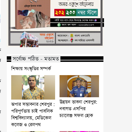
ক
সর্বোচ্চ পঠিত - মতামত
ত
শিক্ষায় সংস্কৃতির সম্পর্ক
চ
ে
উন্নয়ন ভাবনা শেরপুর:
অপার সম্ভাবনার শেরপুর :
নবাগত এসপির
পরিপূর্ণতায় চাই পাবলিক
ন
চ্যালেঞ্জ সফল হোক
বিশ্ববিদ্যালয়, মেডিকেল
কলেজ ও রেলপথ