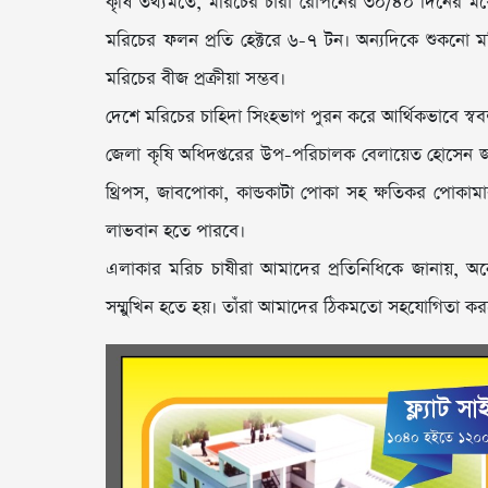
কৃষি তথ্যমতে, মরিচের চারা রোপনের ৩০/৪০ দিনের মধ্য
মরিচের ফলন প্রতি হেক্টরে ৬-৭ টন। অন্যদিকে শুকনো ম
মরিচের বীজ প্রক্রীয়া সম্ভব।
দেশে মরিচের চাহিদা সিংহভাগ পুরন করে আর্থিকভাবে স্ববল
জেলা কৃষি অধিদপ্তরের উপ-পরিচালক বেলায়েত হোসেন জ
থ্রিপস, জাবপোকা, কান্ডকাটা পোকা সহ ক্ষতিকর পোক
লাভবান হতে পারবে।
এলাকার মরিচ চাষীরা আমাদের প্রতিনিধিকে জানায়, অ
সম্মুখিন হতে হয়। তাঁরা আমাদের ঠিকমতো সহযোগিতা কর