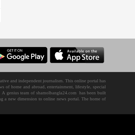
tive and independent journalism. This online portal has
 of home and abroad, entertainment, lifestyle, special
n it. A genius team of shamolbangla24.com has been built
ding a new dimension to online news portal. The home of