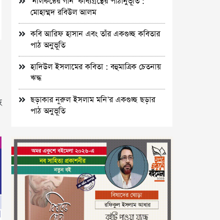
‘নীলকন্ঠের গান’ কাব্যগ্রন্থের পাঠানুভূতি :
মোহাম্মদ রবিউল আলম
কবি আরিফ হাসান এবং তাঁর একগুচ্ছ কবিতার
পাঠ অনুভূতি
হাদিউল ইসলামের কবিতা : বহুমাত্রিক চেতনায়
ঋদ্ধ
ছড়াকার নূরুল ইসলাম মনি’র একগুচ্ছ ছড়ার
হ
পাঠ অনুভূতি