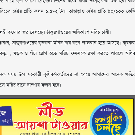
ে গাছে ফুল আসে। ৫০/৬০ দিনের মধ্যে মরিচ সংগ্রহ করা শুরু হয়। কাঁচ
রিচের হেক্টর প্রতি ফলন ১.৫-২ টন। তাছাড়াও হেক্টর প্রতি ৯০/১০০ কেজ
ম্বী হওয়ার স্বপ্ন দেখছেন ঠাকুরগাওয়ের অধিকাংশ মরিচ চাষী।
ানান, ঠাকুরগাওয়ের কৃষকরা মরিচ চাষ করে লাভবান হয়ে আসছে। কৃষকর
ামাকড়, , মড়ক ও পঁচা রোগ হতে মরিচ ফসলকে রক্ষা করতে পারলে অধি
নেক সময় উপ-সহকারী কৃষিকর্মকর্তাদের না পেয়ে আমাদের অনেক ক্ষতি
লে মরিচ চাষে বাম্পার ফলন হবে।