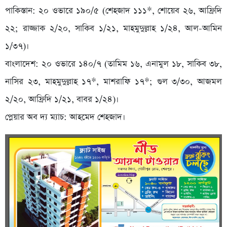
পাকিস্তান: ২০ ওভারে ১৯০/৫ (শেহজাদ ১১১*, শোয়েব ২৬, আফ্রিদি
২২; রাজ্জাক ২/২০, সাকিব ১/২১, মাহমুদুল্লাহ ১/২৪, আল-আমিন
১/৩৭)।
বাংলাদেশ: ২০ ওভারে ১৪০/৭ (তামিম ১৬, এনামুল ১৮, সাকিব ৩৮,
নাসির ২৩, মাহমুদুল্লাহ ১৭*, মাশরাফি ১৭*; গুল ৩/৩০, আজমল
২/২০, আফ্রিদি ১/২১, বাবর ১/২৪)।
প্লেয়ার অব দ্য ম্যাচ: আহমেদ শেহজাদ।