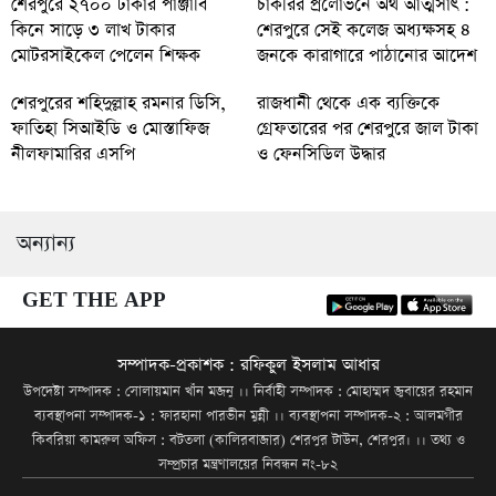
শেরপুরে ২৭০০ টাকার পাঞ্জাবি
চাকরির প্রলোভনে অর্থ আত্মসাৎ :
কিনে সাড়ে ৩ লাখ টাকার
শেরপুরে সেই কলেজ অধ্যক্ষসহ ৪
মোটরসাইকেল পেলেন শিক্ষক
জনকে কারাগারে পাঠানোর আদেশ
শেরপুরের শহিদুল্লাহ রমনার ডিসি,
রাজধানী থেকে এক ব্যক্তিকে
ফাতিহা সিআইডি ও মোস্তাফিজ
গ্রেফতারের পর শেরপুরে জাল টাকা
নীলফামারির এসপি
ও ফেনসিডিল উদ্ধার
অন্যান্য
GET THE APP
সম্পাদক-প্রকাশক : রফিকুল ইসলাম আধার
উপদেষ্টা সম্পাদক : সোলায়মান খাঁন মজনু ।। নির্বাহী সম্পাদক : মোহাম্মদ জুবায়ের রহমান
ব্যবস্থাপনা সম্পাদক-১ : ফারহানা পারভীন মুন্নী ।। ব্যবস্থাপনা সম্পাদক-২ : আলমগীর
কিবরিয়া কামরুল অফিস : বটতলা (কালিরবাজার) শেরপুর টাউন, শেরপুর। ।। তথ্য ও
সম্প্রচার মন্ত্রণালয়ের নিবন্ধন নং-৮২