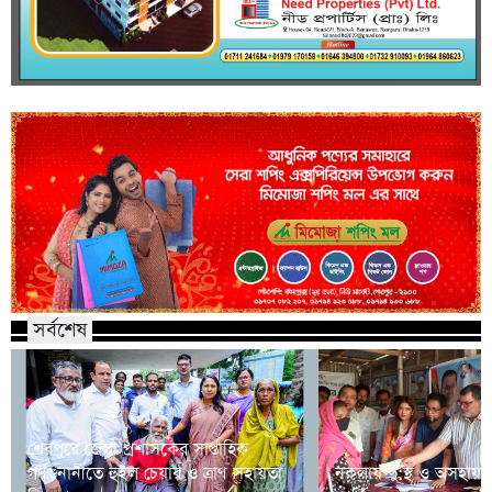
সর্বশেষ
শেরপুরে জেলা প্রশাসকের সাপ্তাহিক
গণশুনানীতে হুইল চেয়ার ও ত্রাণ সহায়তা
নকলায় দু:স্থ ও অসহায় 