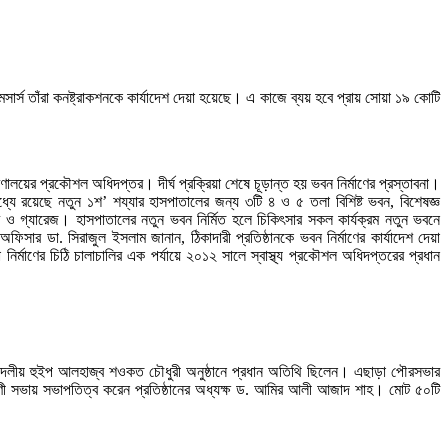
ার্স তাঁরা কনষ্ট্রাকশনকে কার্যাদেশ দেয়া হয়েছে। এ কাজে ব্যয় হবে প্রায় সোয়া ১৯ কোটি
ণালয়ের প্রকৌশল অধিদপ্তর। দীর্ঘ প্রক্রিয়া শেষে চূড়ান্ত হয় ভবন নির্মাণের প্রস্তাবনা।
্যে রয়েছে নতুন ১শ’ শয্যার হাসপাতালের জন্য ৩টি ৪ ও ৫ তলা বিশিষ্ট ভবন, বিশেষজ্ঞ
র ও গ্যারেজ। হাসপাতালের নতুন ভবন নির্মিত হলে চিকিৎসার সকল কার্যক্রম নতুন ভবনে
র ডা. সিরাজুল ইসলাম জানান, ঠিকাদারী প্রতিষ্ঠানকে ভবন নির্মাণের কার্যাদেশ দেয়া
র্মাণের চিঠি চালাচালির এক পর্যায়ে ২০১২ সালে স্বাস্থ্য প্রকৌশল অধিদপ্তরের প্রধান
রোধী দলীয় হুইপ আলহাজ্ব শওকত চৌধুরী অনুষ্ঠানে প্রধান অতিথি ছিলেন। এছাড়া পৌরসভার
ণী সভায় সভাপতিত্ব করেন প্রতিষ্ঠানের অধ্যক্ষ ড. আমির আলী আজাদ শাহ। মোট ৫০টি