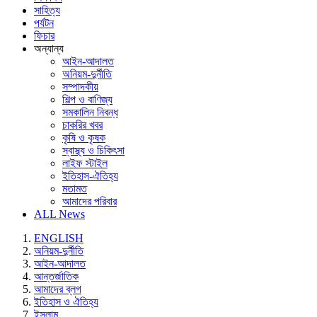
সাহিত্য
পর্যটন
ফিচার
অন্যান্য
আইন-আদালত
অনিয়ম-দুর্নীতি
সম্পাদকীয়
শিল্প ও বাণিজ্য
সমকালিন নিবন্ধ
চাকরির খবর
কৃষি ও কৃষক
স্বাস্থ্য ও চিকিৎসা
লাইফ স্টাইল
ইতিহাস-ঐতিহ্য
মতামত
আমাদের পরিবার
ALL News
ENGLISH
অনিয়ম-দুর্নীতি
আইন-আদালত
আন্তর্জাতিক
আমাদের ব্লগ
ইতিহাস ও ঐতিহ্য
ইসলাম