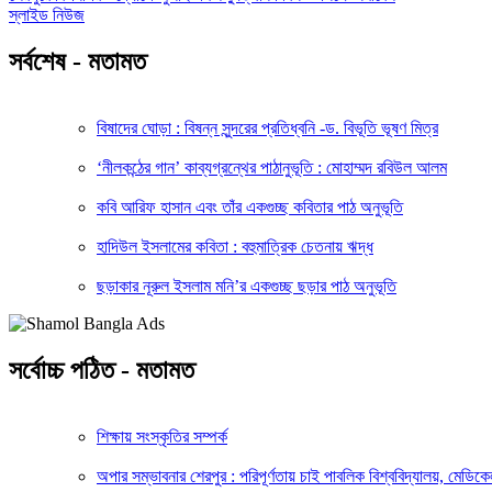
স্লাইড নিউজ
সর্বশেষ - মতামত
বিষাদের ঘোড়া : বিষন্ন সুন্দরের প্রতিধ্বনি -ড. বিভূতি ভূষণ মিত্র
‘নীলকন্ঠের গান’ কাব্যগ্রন্থের পাঠানুভূতি : মোহাম্মদ রবিউল আলম
কবি আরিফ হাসান এবং তাঁর একগুচ্ছ কবিতার পাঠ অনুভূতি
হাদিউল ইসলামের কবিতা : বহুমাত্রিক চেতনায় ঋদ্ধ
ছড়াকার নূরুল ইসলাম মনি’র একগুচ্ছ ছড়ার পাঠ অনুভূতি
সর্বোচ্চ পঠিত - মতামত
শিক্ষায় সংস্কৃতির সম্পর্ক
অপার সম্ভাবনার শেরপুর : পরিপূর্ণতায় চাই পাবলিক বিশ্ববিদ্যালয়, মেড