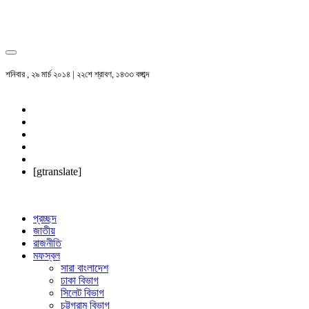
শনিবার , ২৯ মার্চ ২০১৪ | ২২শে শ্রাবণ, ১৪৩৩ বঙ্গাব্দ
[gtranslate]
প্রচ্ছদ
জাতীয়
রাজনীতি
মফস্বল
সারা বাংলাদেশ
ঢাকা বিভাগ
সিলেট বিভাগ
চট্টগ্রাম বিভাগ