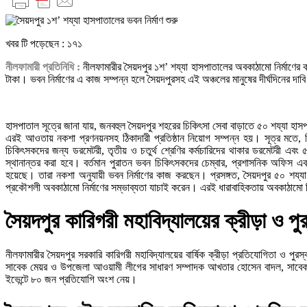
খবর টি পড়েছেন :
১৭১
নীলফামারী প্রতিনিধি :
নীলফামারীর সৈয়দপুর ১শ’ শয্যা হাসপাতালের অবকাঠামো নির্মাণের ক
টাকা। ভবন নির্মাণের এ কাজ সম্পন্ন হলে সৈয়দপুরসহ এই অঞ্চলের মানুষের দীর্ঘদিনের দাব
হাসপাতাল সূত্রে জানা যায়, জনবহুল সৈয়দপুর শহরের চিকিৎসা সেবা বাড়াতে ৫০ শয্যা হাসপা
এরই আওতায় নকশা প্রণনয়নসহ ঠিকাদারী প্রতিষ্ঠান নিয়োগ সম্পন্ন হয়। সূত্র মতে, নি
চিকিৎসকদের জন্য ডরমেটরী, তৃতীয় ও চতুর্থ শ্রেণির কর্মচারিদের থাকার ডরমেটরী এব
স্থানান্তর করা হবে। বর্তমান পুরাতন ভবন চিকিৎসকদের চেম্বার, প্রশাসনিক অফিস এব
হয়েছে। তারা নকশা অনুযায়ী ভবন নির্মাণের কাজ করছেন। প্রসঙ্গত, সৈয়দপুর ৫০ শয্যা হ
প্রকৌশলী অবকাঠামো নির্মাণের সম্ভাব্যতা যাচাই করেন। এরই ধারাবাহিকতায় অবকাঠামো নি
সৈয়দপুর কারিগরী মহাবিদ্যালয়ের ক্রীড়া ও পু
নীলফামারীর সৈয়দপুর সরকারি কারিগরী মহাবিদ্যালয়ের বার্ষিক ক্রীড়া প্রতিযোগিতা ও 
সাবেক মেয়র ও উপজেলা আওয়ামী লীগের সাধারণ সম্পাদক আখতার হোসেন বাদল, সাবেক প
ইভেন্টে ৮০ জন প্রতিযোগি অংশ নেয়।