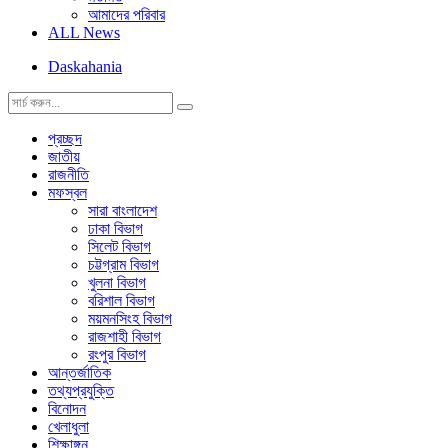
আমাদের পরিবার
ALL News
Daskahania
প্রচ্ছদ
জাতীয়
রাজনীতি
মফস্বল
সারা বাংলাদেশ
ঢাকা বিভাগ
সিলেট বিভাগ
চট্টগ্রাম বিভাগ
খুলনা বিভাগ
বরিশাল বিভাগ
ময়মনসিংহ বিভাগ
রাজশাহী বিভাগ
রংপুর বিভাগ
আন্তর্জাতিক
তথ্যপ্রযুক্তি
বিনোদন
খেলাধুলা
শিক্ষাঙ্গন