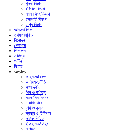
খুলনা বিভাগ
বরিশাল বিভাগ
ময়মনসিংহ বিভাগ
রাজশাহী বিভাগ
রংপুর বিভাগ
আন্তর্জাতিক
তথ্যপ্রযুক্তি
বিনোদন
খেলাধুলা
শিক্ষাঙ্গন
সাহিত্য
পর্যটন
ফিচার
অন্যান্য
আইন-আদালত
অনিয়ম-দুর্নীতি
সম্পাদকীয়
শিল্প ও বাণিজ্য
সমকালিন নিবন্ধ
চাকরির খবর
কৃষি ও কৃষক
স্বাস্থ্য ও চিকিৎসা
লাইফ স্টাইল
ইতিহাস-ঐতিহ্য
মতামত