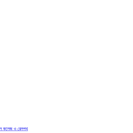
িকেল কলেজ ও রেলপথ