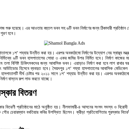
াজ শুরু হয়েছে। এর আওতায় বহুতল ভবন সহ ৬টি ভবন নির্মাণের জন্য ঠিকাদারী প্রতিষ্ঠান মেস
ি পূরণ হবে।
তালকে ১শ’ শয্যায় উন্নীত করা হয়। এরপর অবকাঠামো নির্মাণের উদ্যোগ নেয় স্বাস্থ্য মন্ত্র
র্মিতব্য ৬টি ভবন হাসপাতালের সোয়া ৩ একর জমির উপর নির্মিত হবে। নির্মাণ কাজের মধ
ং ৫ম তলা বিশিষ্ট চিকিৎসকদের জন্য আবাসিক ভবন। এয়াড়াও নির্মাণ করা হবে লাশ রাখার ঘ
ং আউটডোর হিসেবে ব্যবহৃত হবে। সৈয়দপুর ১শ’ শয্যা হাসপাতালের আবাসিক মেডিকেল অফিসা
াসপাতালটি দীর্ঘ চেষ্টার পর ২০১১ সালে ১শ’ শয্যায় উন্নীত করা হয়। এরপর অবকাঠামো নি
র্মাণ বাস্তব রুপ লাভ করতে যাচ্ছে।
রস্কার বিতরণ
পুরস্কার বিতরণী প্রতিষ্ঠানের মাঠে অনুষ্ঠিত হয়। নীলফামারী-৪ আসনের সংসদ সদস্য ও বি
ৌর চেয়ারম্যান বখতিয়ার কবির উপস্থিত ছিলেন। ক্রীড়া প্রতিযোগিতার পুরস্কার বিতর