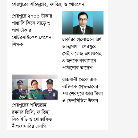
শেরপুরের শহিদুল্লাহ, ফাতিহা ও খোরশেদ
শেরপুরে ২৭০০ টাকার
পাঞ্জাবি কিনে সাড়ে ৩
লাখ টাকার
মোটরসাইকেল পেলেন
চাকরির প্রলোভনে অর্থ
শিক্ষক
আত্মসাৎ : শেরপুরে
সেই কলেজ অধ্যক্ষসহ
৪ জনকে কারাগারে
পাঠানোর আদেশ
রাজধানী থেকে এক
ব্যক্তিকে গ্রেফতারের
পর শেরপুরে জাল টাকা
ও ফেনসিডিল উদ্ধার
শেরপুরের শহিদুল্লাহ
রমনার ডিসি, ফাতিহা
সিআইডি ও মোস্তাফিজ
নীলফামারির এসপি