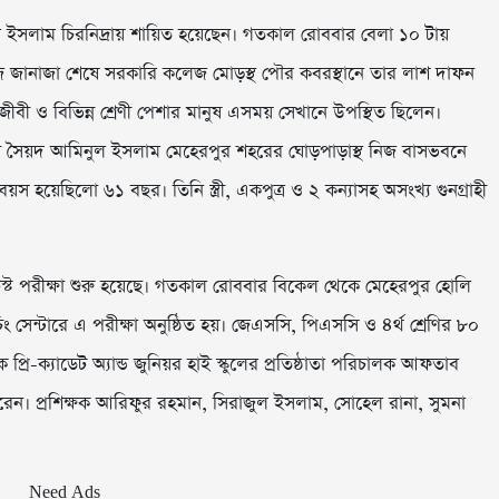
 ইসলাম চিরনিদ্রায় শায়িত হয়েছেন। গতকাল রোববার বেলা ১০ টায়
জে জানাজা শেষে সরকারি কলেজ মোড়স্থ পৌর কবরস্থানে তার লাশ দাফন
বী ও বিভিন্ন শ্রেণী পেশার মানুষ এসময় সেখানে উপস্থিত ছিলেন।
জীবী সৈয়দ আমিনুল ইসলাম মেহেরপুর শহরের ঘোড়পাড়াস্থ নিজ বাসভবনে
 বয়স হয়েছিলো ৬১ বছর। তিনি স্ত্রী, একপুত্র ও ২ কন্যাসহ অসংখ্য গুনগ্রাহী
টেস্ট পরীক্ষা শুরু হয়েছে। গতকাল রোববার বিকেল থেকে মেহেরপুর হোলি
োচিং সেন্টারে এ পরীক্ষা অনুষ্ঠিত হয়। জেএসসি, পিএসসি ও ৪র্থ শ্রেণির ৮০
প্রি-ক্যাডেট অ্যান্ড জুনিয়র হাই স্কুলের প্রতিষ্ঠাতা পরিচালক আফতাব
করেন। প্রশিক্ষক আরিফুর রহমান, সিরাজুল ইসলাম, সোহেল রানা, সুমনা