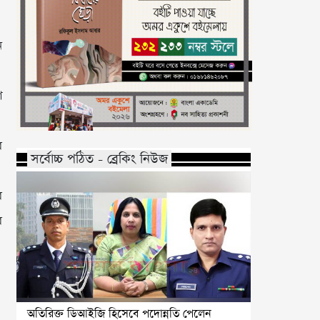
ন
ে
র
সর্বোচ্চ পঠিত - ব্রেকিং নিউজ
র
র
অতিরিক্ত ডিআইজি হিসেবে পদোন্নতি পেলেন