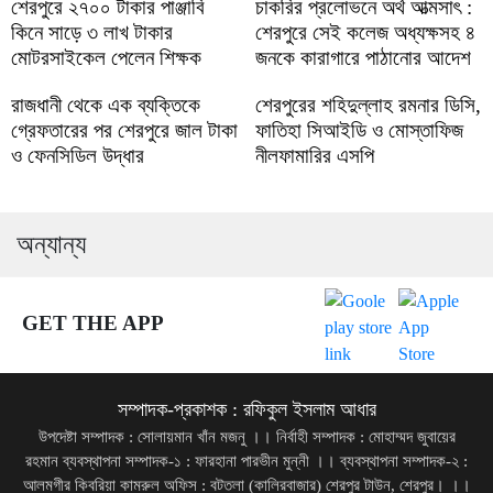
শেরপুরে ২৭০০ টাকার পাঞ্জাবি
চাকরির প্রলোভনে অর্থ আত্মসাৎ :
কিনে সাড়ে ৩ লাখ টাকার
শেরপুরে সেই কলেজ অধ্যক্ষসহ ৪
মোটরসাইকেল পেলেন শিক্ষক
জনকে কারাগারে পাঠানোর আদেশ
রাজধানী থেকে এক ব্যক্তিকে
শেরপুরের শহিদুল্লাহ রমনার ডিসি,
গ্রেফতারের পর শেরপুরে জাল টাকা
ফাতিহা সিআইডি ও মোস্তাফিজ
ও ফেনসিডিল উদ্ধার
নীলফামারির এসপি
অন্যান্য
GET THE APP
সম্পাদক-প্রকাশক : রফিকুল ইসলাম আধার
উপদেষ্টা সম্পাদক : সোলায়মান খাঁন মজনু ।। নির্বাহী সম্পাদক : মোহাম্মদ জুবায়ের
রহমান ব্যবস্থাপনা সম্পাদক-১ : ফারহানা পারভীন মুন্নী ।। ব্যবস্থাপনা সম্পাদক-২ :
আলমগীর কিবরিয়া কামরুল অফিস : বটতলা (কালিরবাজার) শেরপুর টাউন, শেরপুর। ।।