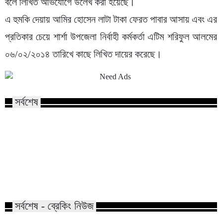
বলে লিখিত অভিযোগে উলে­খ করা হয়েছে।
এ হুমকি দেয়ায় আমির হোসেন লাটা টাকা ফেরত পাবার আসায় এবং এর
প্রতিকার চেয়ে শার্শা উপজেলা নির্বাহী কর্মকর্তা এটিম শরিফুল আলমের
০৬/০২/২০১৪ তারিখে কাছে লিখিত দায়ের করেছে।
সর্বশেষ
কালিয়াকৈর হাইটেক পার্কে বিনিয়োগ
শেরপুরে মৃগী নদীতে মিল
প্রস্তাব গুগল-মেটা-টিকটকের
যুবকের লাশ
সর্বশেষ - ব্রেকিং নিউজ